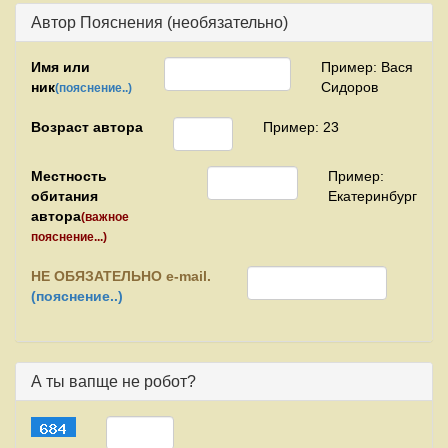
Автор Пояснения (необязательно)
Имя или
Пример: Вася
ник
Сидоров
(пояснение..)
Возраст автора
Пример: 23
Местность
Пример:
обитания
Екатеринбург
автора
(важное
пояснение...)
НЕ
ОБЯЗАТЕЛЬНО e-mail.
(пояснение..)
А ты вапще не робот?