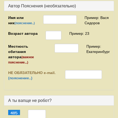
Автор Пояснения (необязательно)
Имя или
Пример: Вася
ник
Сидоров
(пояснение..)
Возраст автора
Пример: 23
Местность
Пример:
обитания
Екатеринбург
автора
(важное
пояснение...)
НЕ
ОБЯЗАТЕЛЬНО e-mail.
(пояснение..)
А ты вапще не робот?