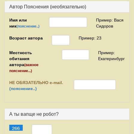
Автор Пояснения (необязательно)
Имя или
Пример: Вася
ник
Сидоров
(пояснение..)
Возраст автора
Пример: 23
Местность
Пример:
обитания
Екатеринбург
автора
(важное
пояснение...)
НЕ
ОБЯЗАТЕЛЬНО e-mail.
(пояснение..)
А ты вапще не робот?