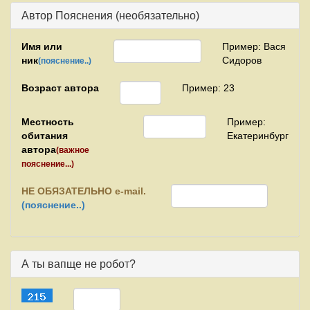
Автор Пояснения (необязательно)
Имя или
Пример: Вася
ник
Сидоров
(пояснение..)
Возраст автора
Пример: 23
Местность
Пример:
обитания
Екатеринбург
автора
(важное
пояснение...)
НЕ
ОБЯЗАТЕЛЬНО e-mail.
(пояснение..)
А ты вапще не робот?