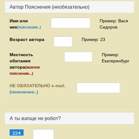
Автор Пояснения (необязательно)
Имя или
Пример: Вася
ник
Сидоров
(пояснение..)
Возраст автора
Пример: 23
Местность
Пример:
обитания
Екатеринбург
автора
(важное
пояснение...)
НЕ
ОБЯЗАТЕЛЬНО e-mail.
(пояснение..)
А ты вапще не робот?