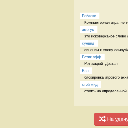
Роблокс
Компьютерная игра, не т
амогус
это исковерканое слово 
суецид
синоним к слову самоуб
Ротик офф
Рот закрой  Достал
Бан
блокировка игрового акк
стой мид
стоять на определенной 
На удач