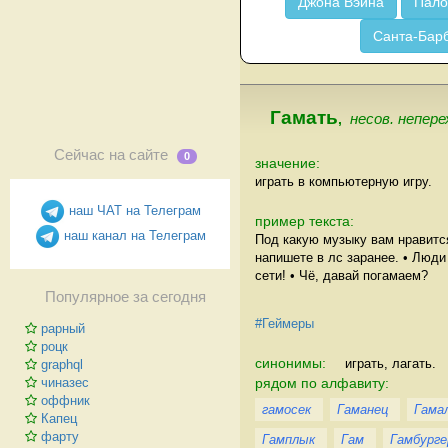
Джона Вэйна
Пало
Санта-Бар
Гамать
,
несов. непере
Сейчас на сайте
0
значение:
играть в компьютерную игру.
наш ЧАТ на Телеграм
пример текста:
наш канал на Телеграм
Под какую музыку вам нравитс
напишете в лс заранее. • Люди 
сети! • Чё, давай погамаем?
Популярное за сегодня
#Геймеры
рарный
роцк
синонимы:
играть, лагать.
graphql
рядом по алфавиту:
чиназес
оффник
гамосек
Гаманец
Гама
Капец
фарту
Гамплык
Гам
Гамбурге