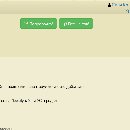
Саня Ко
Кр
Поправочка!
Все не так!
й — применительно к оружию и к его действию 
ое на борьбу с 
УГ
 и УС, продви...
оружия 