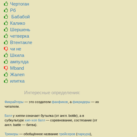
Чертоган
Рб
Бабабой
Калико
Шершень
четверка
Втентакле
чи не
Шкила
ампулда
Mband
Жалеп
илитка
Интересные определения:
Фикрайтеры
— это создатели
фанфиков
, а
фикридеры
— их
читатели.
Батл
у хиппи означает бутылка (от англ. bottle), а в
субкультуре
хип-хоп
батл
— соревнование, состязание (от
англ. battle — битва).
Трюкеры
— обобщённое название
трейсеров
(
паркура
),