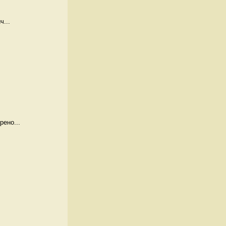
ч...
рено...