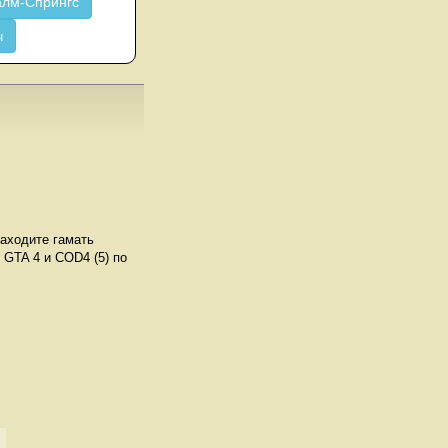
лм-Спрингс
ч
заходите гамать
 GTA 4 и COD4 (5) по