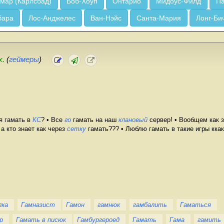
мар (Карлсбад)
Боб-Хоуп
Онтарио
Мидоус-Филд
Па
бара
Лос-Анджелес
Ван-Нэйс
Санта-Мария
Лонг-Би
х.
(
геймеры
)
я гамать в
КС
? • Все
го
гамать на наш
клановый
сервер! • Вообщем как 
а кто знает как через
сетку
гамать??? • Люблю гамать в такие игры ккак
лка
Гамназист
Гамон
гамнюк
гамбалить
Гаматься
р
Гамать в писюк
Гамбургероед
Гамать
Гама
гамить