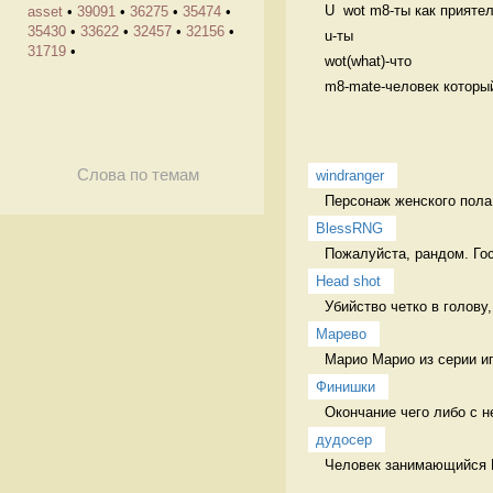
U  wot m8-ты как приятел
asset
•
39091
•
36275
•
35474
•
35430
•
33622
•
32457
•
32156
•
u-ты

31719
•
wot(what)-что

m8-mate-человек который 
Слова по темам
windranger
Персонаж женского пола 
BlessRNG
Пожалуйста, рандом. Гос
Head shot
Убийство четко в голову
Марево
Марио Марио из серии иг
Финишки
Окончание чего либо с 
дудосер
Человек занимающийся D