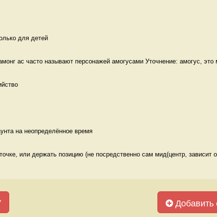
олько для детей 
амонг ас часто называют персонажей амогусами Уточнение: амогус, это 
ийство 
аунта на неопределённое время 
точке, или держать позицию (не посредственно сам мид(центр, зависит от
у
Добавить 