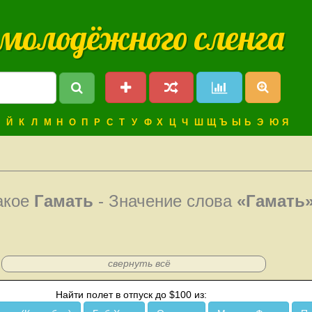
 молодёжного сленга
Й
К
Л
М
Н
О
П
Р
С
Т
У
Ф
Х
Ц
Ч
Ш
Щ
Ъ
Ы
Ь
Э
Ю
Я
акое
Гамать
- Значение слова
«Гамать
свернуть всё
Найти полет в отпуск до $100 из: