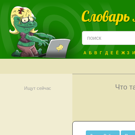
Словарь
А
Б
В
Г
Д
Е
Ё
Ж
З
И
Что т
Ищут сейчас