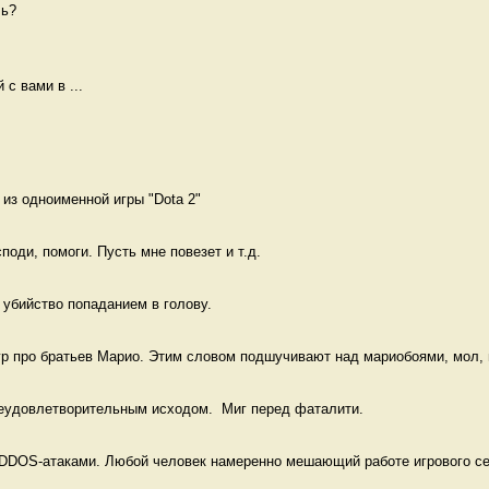
ь?

с вами в ...
из одноименной игры "Dota 2" 
поди, помоги. Пусть мне повезет и т.д. 
, убийство попаданием в голову. 
р про братьев Марио. Этим словом подшучивают над мариобоями, мол, н
неудовлетворительным исходом.  Миг перед фаталити.
DOS-атаками. Любой человек намеренно мешающий работе игрового сер