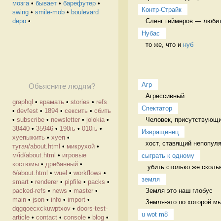
мозга
•
бывает
•
барефутер
•
Контр-Страйк
swing
•
smile-mob
•
boulevard
Сленг геймеров — любите
depo
•
Нубас
то же, что и 
нуб
Агр
Обьясните людям?
Агрессивный 
graphql
•
врамать
•
stories
•
refs
Спектатор
•
devfest
•
1894
•
сексить
•
сбить
Человек, присутствующий
•
subscribe
•
newsletter
•
jolokia
•
38440
•
35946
•
190њ
•
010њ
•
Извращенец
хуепыжить
•
хуеп
•
хост, ставящий непопул
тугач/about.html
•
микрухой
•
м/id/about.html
•
игровые
сыграть к одному
костюмы
•
дрёбанный
•
 убить столько же сколь
б/about.html
•
wuel
•
workflows
•
земля
smart
•
renderer
•
pipfile
•
packs
•
Земля это наш глобус

packed-refs
•
news
•
master
•
main
•
json
•
info
•
import
•
Земля-это по хоторой м
dqgqoecxckuwptxov
•
doors-test-
u wot m8
article
•
contact
•
console
•
blog
•