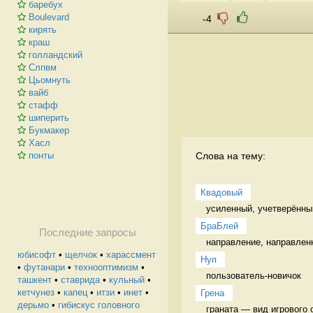
баребух
Boulevard
-4
кирять
краш
голландский
Слпвм
Цьомнуть
вайб
стафф
шиперить
Букмакер
Хасл
Слова на тему:
понты
Квадовый
усиленный, учетверённы
БраБлей
Последние запросы
направление, направленн
юбисофт
•
щелчок
•
харассмент
Нуп
•
футанари
•
технооптимизм
•
пользователь-новичок 
ташкент
•
ставрида
•
кульный
•
кетчунез
•
капец
•
итзи
•
инет
•
Грена
дерьмо
•
гибискус головного
граната — вид игрового 