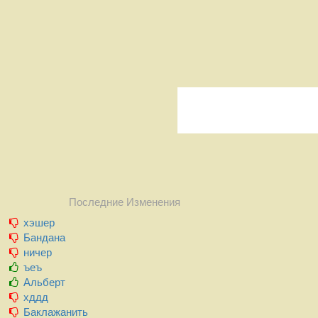
Последние Изменения
хэшер
Бандана
ничер
ъеъ
Альберт
хддд
Баклажанить