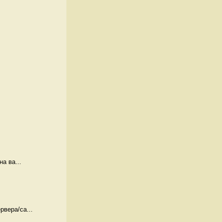
а ва...
вера/са...