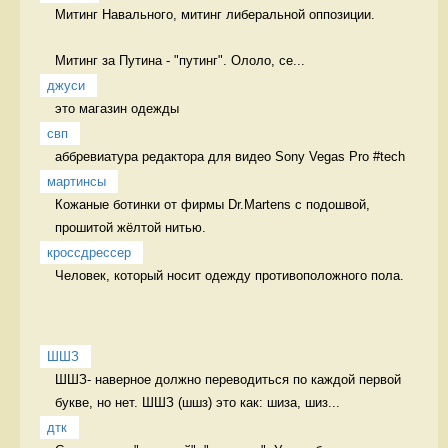
Митинг Навального, митинг либеральной оппозиции.

Митинг за Путина - "путинг". Ололо, се...
джуси
это магазин одежды  
свп
аббревиатура редактора для видео Sony Vegas Pro #tech 
мартинсы
Кожаные ботинки от фирмы Dr.Martens с подошвой, 
прошитой жёлтой нитью. 
кроссдрессер
Человек, который носит одежду противоположного пола.  
ШШЗ
ШШЗ- наверное должно переводиться по каждой первой 
букве, но нет. ШШЗ (шшз) это как: шиза, шиз...
дтк