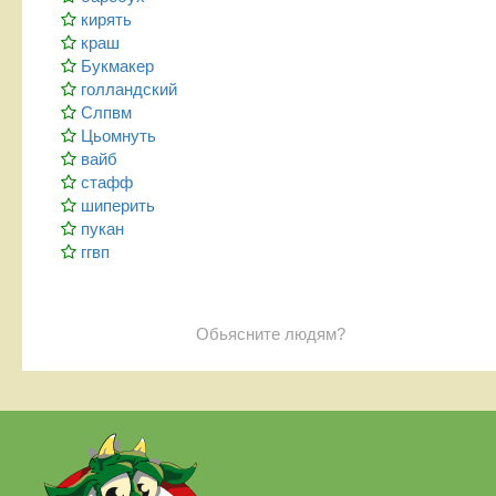
кирять
краш
Букмакер
голландский
Слпвм
Цьомнуть
вайб
стафф
шиперить
пукан
ггвп
Обьясните людям?