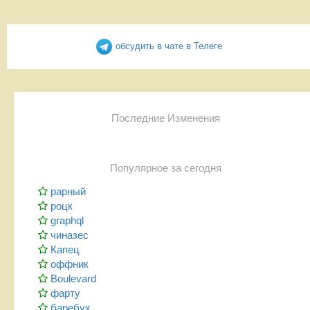
обсудить в чате в Телеге
Последние Изменения
Популярное за сегодня
рарный
роцк
graphql
чиназес
Капец
оффник
Boulevard
фарту
баребух