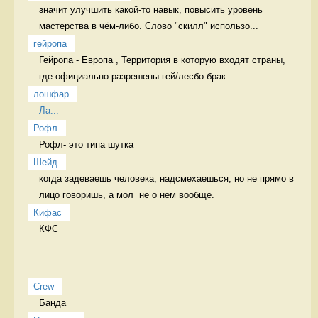
значит улучшить какой-то навык, повысить уровень 
мастерства в чём-либо. Слово "скилл" использо...
гейропа
Гейропа - Европа , Территория в которую входят страны, 
где официально разрешены гей/лесбо брак...
лошфар
Ла...
Рофл
Рофл- это типа шутка 
Шейд
когда задеваешь человека, надсмехаешься, но не прямо в 
лицо говоришь, а мол  не о нем вообще. 
Кифас
КФС 
Crew
Банда 