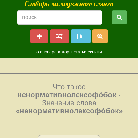
Словарь молодежного слэнга
о словаре
авторы
статьи
ссылки
Что такое
ненормативнолексофо́бок
-
Значение слова
«ненормативнолексофо́бок»