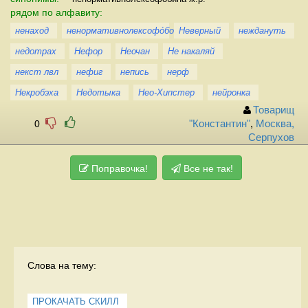
рядом по алфавиту:
ненаход
ненормативнолексофо́бок
Неверный
неждануть
недотрах
Нефор
Неочан
Не накаляй
некст лвл
нефиг
непись
нерф
Некробэха
Недотыка
Нео-Хипстер
нейронка
Товарищ
0
"Константин"
,
Москва,
Серпухов
Поправочка!
Все не так!
Слова на тему:
ПРОКАЧАТЬ СКИЛЛ