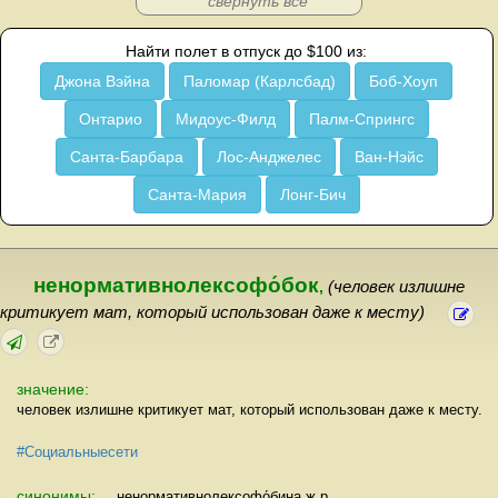
свернуть всё
Найти полет в отпуск до $100 из:
Джона Вэйна
Паломар (Карлсбад)
Боб-Хоуп
Онтарио
Мидоус-Филд
Палм-Спрингс
Санта-Барбара
Лос-Анджелес
Ван-Нэйс
Санта-Мария
Лонг-Бич
ненормативнолексофо́бок
,
(человек излишне
критикует мат, который использован даже к месту)
значение:
человек излишне критикует мат, который использован даже к месту.
#Социальныесети
синонимы:
ненормативнолексофо́бина ж.р.