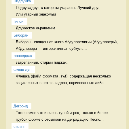
Пидружка
Подруга/друг, с которым угараешь Лучший друг,   

Или угарный знакомый
Гипси
Дружеское обращение  
Биборан
Биборан - священная книга Абдулорелигии (Абдуловеры), 

Абдуловера — интерактивная субкуль...
лапсердак
затрепанный, старый пиджак, 
флеш-луп
Флешка (файл формата .swf), содержащая несколько 
зацикленных в петлю кадров, нарисованных либо...
Дегроид
Тоже самое что и очень тупой игрок, только в более 
грубой форме с отсылкой на деградацию Неспо...
сисинг