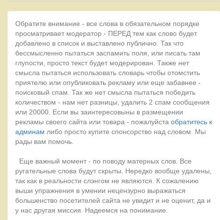
Обратите внимание - все слова в обязательном порядке
просматривает модератор - ПЕРЕД тем как слово будет
добавлено в список и выставлено публично. Так что
бессмысленно пытаться заспамить поля, или писать там
глупости, просто текст будет модерирован. Также нет
смысла пытаться использовать словарь чтобы отомстить
приятелю или опубликовать рекламу или еще забавнее -
поисковый спам. Так же нет смысла пытаться победить
количеством - нам нет разницы, удалить 2 спам сообщения
или 20000. Если вы заинтересовыны в размещении
рекламы своего сайта или товара - пожалуйста
обратитесь к
админам
либо просто купите спонсорство над словом. Мы
рады вам помочь.
Еще важный момент - по поводу матерных слов. Все
ругательные слова будут скрыты. Нередко вообще удалены,
так как в реальности слэнгом не являются. К сожалению
выши упражнения в умении нецензурно выражаться
большенство посетителей сайта не увидит и не оценит, да и
у нас другая миссия. Надеемся на понимание.