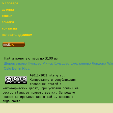
о словаре
авторы
статьи
ссылки
контакты
написать админам
Найти полет в отпуск до $100 из:
Шереметьево
Пулково
Минск
Кольцово
Емельяново
Лондона
Wa
Oslo
Berlin
Riga
©2012-2021 slang.su.
Копирование и републикация
словарных статей в
некоммерческих целях, при условии ссылки на
ресурс slang.su приветствуется. Запрещено
полное копирование всего сайта, внешнего
вида сайта.