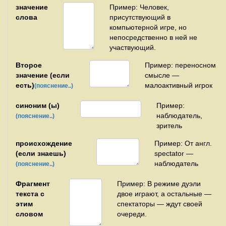
значение
Пример: Человек,
слова
присутствующий в
компьютерной игре, но
непосредственно в ней не
участвующий.
Второе
Пример: переносном
значение (если
смысле —
есть)
малоактивный игрок
(пояснение..)
синоним (ы)
Пример:
наблюдатель,
(пояснение..)
зритель
происхождение
Пример: От англ.
(если знаешь)
spectator —
наблюдатель
(пояснение..)
Фрагмент
Пример: В режиме дуэли
текста с
двое играют, а остальные —
этим
спектаторы — ждут своей
словом
очереди.