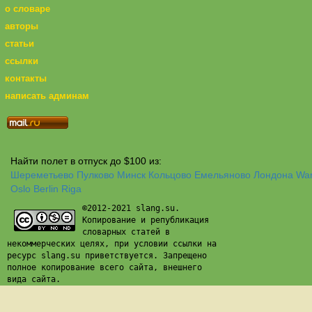
о словаре
авторы
статьи
ссылки
контакты
написать админам
Найти полет в отпуск до $100 из:
Шереметьево
Пулково
Минск
Кольцово
Емельяново
Лондона
Wa
Oslo
Berlin
Riga
©2012-2021 slang.su.
Копирование и републикация
словарных статей в
некоммерческих целях, при условии ссылки на
ресурс slang.su приветствуется. Запрещено
полное копирование всего сайта, внешнего
вида сайта.