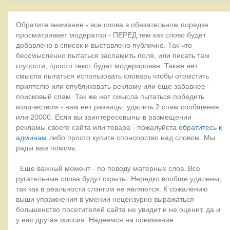
Обратите внимание - все слова в обязательном порядке
просматривает модератор - ПЕРЕД тем как слово будет
добавлено в список и выставлено публично. Так что
бессмысленно пытаться заспамить поля, или писать там
глупости, просто текст будет модерирован. Также нет
смысла пытаться использовать словарь чтобы отомстить
приятелю или опубликовать рекламу или еще забавнее -
поисковый спам. Так же нет смысла пытаться победить
количеством - нам нет разницы, удалить 2 спам сообщения
или 20000. Если вы заинтересовыны в размещении
рекламы своего сайта или товара - пожалуйста
обратитесь к
админам
либо просто купите спонсорство над словом. Мы
рады вам помочь.
Еще важный момент - по поводу матерных слов. Все
ругательные слова будут скрыты. Нередко вообще удалены,
так как в реальности слэнгом не являются. К сожалению
выши упражнения в умении нецензурно выражаться
большенство посетителей сайта не увидит и не оценит, да и
у нас другая миссия. Надеемся на понимание.