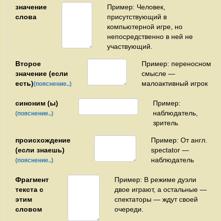
значение
Пример: Человек,
слова
присутствующий в
компьютерной игре, но
непосредственно в ней не
участвующий.
Второе
Пример: переносном
значение (если
смысле —
есть)
малоактивный игрок
(пояснение..)
синоним (ы)
Пример:
наблюдатель,
(пояснение..)
зритель
происхождение
Пример: От англ.
(если знаешь)
spectator —
наблюдатель
(пояснение..)
Фрагмент
Пример: В режиме дуэли
текста с
двое играют, а остальные —
этим
спектаторы — ждут своей
словом
очереди.