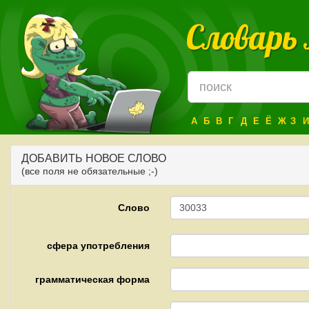
Словарь
А
Б
В
Г
Д
Е
Ё
Ж
З
И
ДОБАВИТЬ НОВОЕ СЛОВО
(все поля не обязательные ;-)
Слово
сфера употребления
грамматическая форма