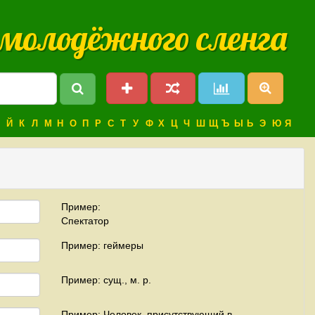
 молодёжного сленга
Й
К
Л
М
Н
О
П
Р
С
Т
У
Ф
Х
Ц
Ч
Ш
Щ
Ъ
Ы
Ь
Э
Ю
Я
Пример:
Спектатор
Пример: геймеры
Пример: сущ., м. р.
Пример: Человек, присутствующий в