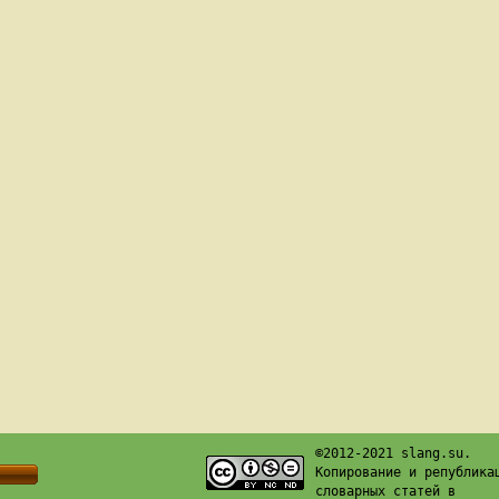
©2012-2021 slang.su.
Копирование и република
словарных статей в