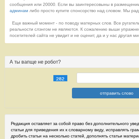
сообщения или 20000. Если вы заинтересовыны в размещении
админам
либо просто купите спонсорство над словом. Мы рад
Еще важный момент - по поводу матерных слов. Все ругатель
реальности слэнгом не являются. К сожалению выши упражне
посетителей сайта не увидит и не оценит, да и у нас другая 
А ты вапще не робот?
Редакция оставляет за собой право без дополнительного уве
статьи для приведения их к словарному виду, исправлять гра
дробить статьи на несколько статей, дополнять статьи матер