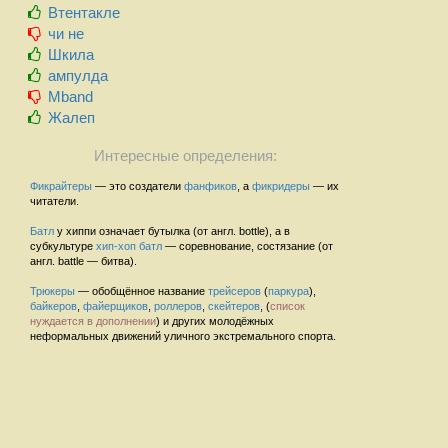
Втентакле
чи не
Шкила
ампулда
Mband
Жалеп
Интересные определения:
Фикрайтеры
— это создатели
фанфиков
, а
фикридеры
— их
читатели.
Батл
у хиппи означает бутылка (от англ. bottle), а в
субкультуре
хип-хоп
батл
— соревнование, состязание (от
англ. battle — битва).
Трюкеры
— обобщённое название
трейсеров
(
паркура
),
байкеров
,
файерщиков
,
роллеров
,
скейтеров
, (
список
нуждается в дополнении
) и других молодёжных
неформальных движений уличного экстремального спорта.