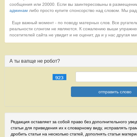
сообщения или 20000. Если вы заинтересовыны в размещении
админам
либо просто купите спонсорство над словом. Мы рад
Еще важный момент - по поводу матерных слов. Все ругатель
реальности слэнгом не являются. К сожалению выши упражне
посетителей сайта не увидит и не оценит, да и у нас другая 
А ты вапще не робот?
Редакция оставляет за собой право без дополнительного уве
статьи для приведения их к словарному виду, исправлять гра
дробить статьи на несколько статей, дополнять статьи матер