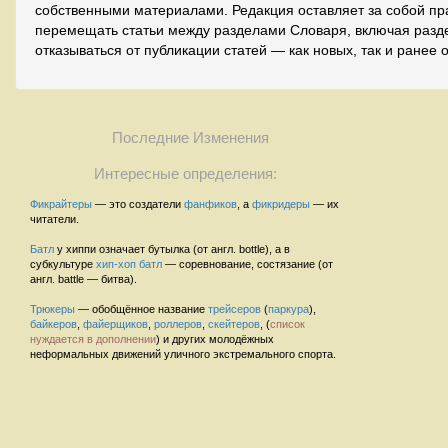
собственными материалами. Редакция оставляет за собой пр
перемещать статьи между разделами Словаря, включая разде
отказываться от публикации статей — как новых, так и ранее 
Последние Изменения
Интересные определения:
Фикрайтеры
— это создатели
фанфиков
, а
фикридеры
— их
читатели.
Батл
у хиппи означает бутылка (от англ. bottle), а в
субкультуре
хип-хоп
батл
— соревнование, состязание (от
англ. battle — битва).
Трюкеры
— обобщённое название
трейсеров
(
паркура
),
байкеров
,
файерщиков
,
роллеров
,
скейтеров
, (
список
нуждается в дополнении
) и других молодёжных
неформальных движений уличного экстремального спорта.