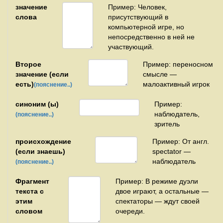
значение
Пример: Человек,
слова
присутствующий в
компьютерной игре, но
непосредственно в ней не
участвующий.
Второе
Пример: переносном
значение (если
смысле —
есть)
малоактивный игрок
(пояснение..)
синоним (ы)
Пример:
наблюдатель,
(пояснение..)
зритель
происхождение
Пример: От англ.
(если знаешь)
spectator —
наблюдатель
(пояснение..)
Фрагмент
Пример: В режиме дуэли
текста с
двое играют, а остальные —
этим
спектаторы — ждут своей
словом
очереди.