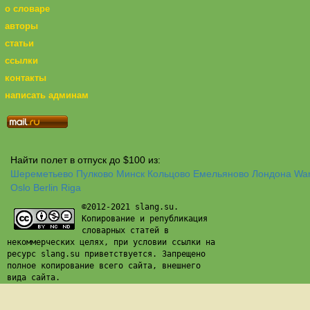
о словаре
авторы
статьи
ссылки
контакты
написать админам
Найти полет в отпуск до $100 из:
Шереметьево
Пулково
Минск
Кольцово
Емельяново
Лондона
Wa
Oslo
Berlin
Riga
©2012-2021 slang.su.
Копирование и републикация
словарных статей в
некоммерческих целях, при условии ссылки на
ресурс slang.su приветствуется. Запрещено
полное копирование всего сайта, внешнего
вида сайта.