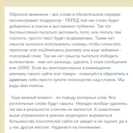
Обратите внимание - все слова в обязательном порядке
просматривает модератор - ПЕРЕД тем как слово будет
добавлено в список и выставлено публично. Так что
бессмысленно пытаться заспамить поля, или писать там
глупости, просто текст будет модерирован. Также нет
смысла пытаться использовать словарь чтобы отомстить
приятелю или опубликовать рекламу или еще забавнее -
поисковый спам. Так же нет смысла пытаться победить
количеством - нам нет разницы, удалить 2 спам сообщения
или 20000. Если вы заинтересовыны в размещении
рекламы своего сайта или товара - пожалуйста
обратитесь к
админам
либо просто купите спонсорство над словом. Мы
рады вам помочь.
Еще важный момент - по поводу матерных слов. Все
ругательные слова будут скрыты. Нередко вообще удалены,
так как в реальности слэнгом не являются. К сожалению
выши упражнения в умении нецензурно выражаться
большенство посетителей сайта не увидит и не оценит, да и
у нас другая миссия. Надеемся на понимание.