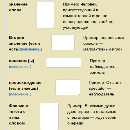
значение
Пример: Человек,
слова
присутствующий в
компьютерной игре, но
непосредственно в ней не
участвующий.
Второе
Пример: переносном
значение (если
смысле —
есть)
малоактивный игрок
(пояснение..)
синоним (ы)
Пример:
наблюдатель,
(пояснение..)
зритель
происхождение
Пример: От англ.
(если знаешь)
spectator —
наблюдатель
(пояснение..)
Фрагмент
Пример: В режиме дуэли
текста с
двое играют, а остальные —
этим
спектаторы — ждут своей
словом
очереди.