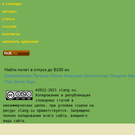
о словаре
авторы
статьи
ссылки
контакты
написать админам
Найти полет в отпуск до $100 из:
Шереметьево
Пулково
Минск
Кольцово
Емельяново
Лондона
Wa
Oslo
Berlin
Riga
©2012-2021 slang.su.
Копирование и републикация
словарных статей в
некоммерческих целях, при условии ссылки на
ресурс slang.su приветствуется. Запрещено
полное копирование всего сайта, внешнего
вида сайта.