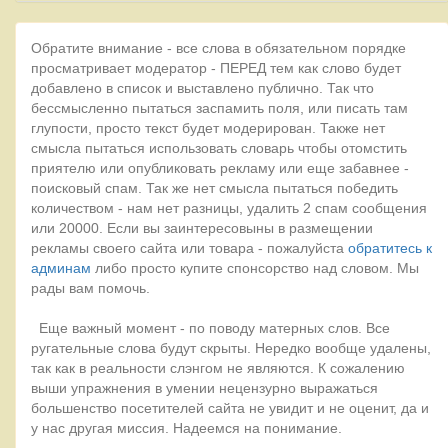
Обратите внимание - все слова в обязательном порядке
просматривает модератор - ПЕРЕД тем как слово будет
добавлено в список и выставлено публично. Так что
бессмысленно пытаться заспамить поля, или писать там
глупости, просто текст будет модерирован. Также нет
смысла пытаться использовать словарь чтобы отомстить
приятелю или опубликовать рекламу или еще забавнее -
поисковый спам. Так же нет смысла пытаться победить
количеством - нам нет разницы, удалить 2 спам сообщения
или 20000. Если вы заинтересовыны в размещении
рекламы своего сайта или товара - пожалуйста
обратитесь к
админам
либо просто купите спонсорство над словом. Мы
рады вам помочь.
Еще важный момент - по поводу матерных слов. Все
ругательные слова будут скрыты. Нередко вообще удалены,
так как в реальности слэнгом не являются. К сожалению
выши упражнения в умении нецензурно выражаться
большенство посетителей сайта не увидит и не оценит, да и
у нас другая миссия. Надеемся на понимание.