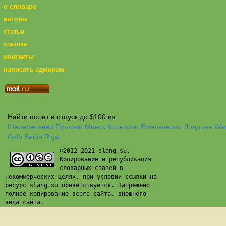
о словаре
авторы
статьи
ссылки
контакты
написать админам
Найти полет в отпуск до $100 из:
Шереметьево
Пулково
Минск
Кольцово
Емельяново
Лондона
Wa
Oslo
Berlin
Riga
©2012-2021 slang.su.
Копирование и републикация
словарных статей в
некоммерческих целях, при условии ссылки на
ресурс slang.su приветствуется. Запрещено
полное копирование всего сайта, внешнего
вида сайта.