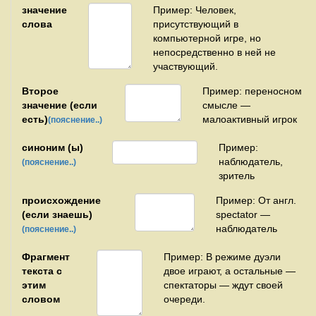
значение
Пример: Человек,
слова
присутствующий в
компьютерной игре, но
непосредственно в ней не
участвующий.
Второе
Пример: переносном
значение (если
смысле —
есть)
малоактивный игрок
(пояснение..)
синоним (ы)
Пример:
наблюдатель,
(пояснение..)
зритель
происхождение
Пример: От англ.
(если знаешь)
spectator —
наблюдатель
(пояснение..)
Фрагмент
Пример: В режиме дуэли
текста с
двое играют, а остальные —
этим
спектаторы — ждут своей
словом
очереди.