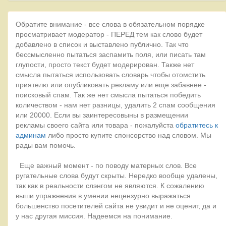
Обратите внимание - все слова в обязательном порядке
просматривает модератор - ПЕРЕД тем как слово будет
добавлено в список и выставлено публично. Так что
бессмысленно пытаться заспамить поля, или писать там
глупости, просто текст будет модерирован. Также нет
смысла пытаться использовать словарь чтобы отомстить
приятелю или опубликовать рекламу или еще забавнее -
поисковый спам. Так же нет смысла пытаться победить
количеством - нам нет разницы, удалить 2 спам сообщения
или 20000. Если вы заинтересовыны в размещении
рекламы своего сайта или товара - пожалуйста
обратитесь к
админам
либо просто купите спонсорство над словом. Мы
рады вам помочь.
Еще важный момент - по поводу матерных слов. Все
ругательные слова будут скрыты. Нередко вообще удалены,
так как в реальности слэнгом не являются. К сожалению
выши упражнения в умении нецензурно выражаться
большенство посетителей сайта не увидит и не оценит, да и
у нас другая миссия. Надеемся на понимание.