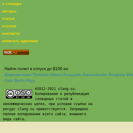
о словаре
авторы
статьи
ссылки
контакты
написать админам
Найти полет в отпуск до $100 из:
Шереметьево
Пулково
Минск
Кольцово
Емельяново
Лондона
Wa
Oslo
Berlin
Riga
©2012-2021 slang.su.
Копирование и републикация
словарных статей в
некоммерческих целях, при условии ссылки на
ресурс slang.su приветствуется. Запрещено
полное копирование всего сайта, внешнего
вида сайта.