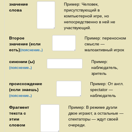
значение
Пример: Человек,
слова
присутствующий в
компьютерной игре, но
непосредственно в ней не
участвующий.
Второе
Пример: переносном
значение (если
смысле —
есть)
малоактивный игрок
(пояснение..)
синоним (ы)
Пример:
наблюдатель,
(пояснение..)
зритель
происхождение
Пример: От англ.
(если знаешь)
spectator —
наблюдатель
(пояснение..)
Фрагмент
Пример: В режиме дуэли
текста с
двое играют, а остальные —
этим
спектаторы — ждут своей
словом
очереди.