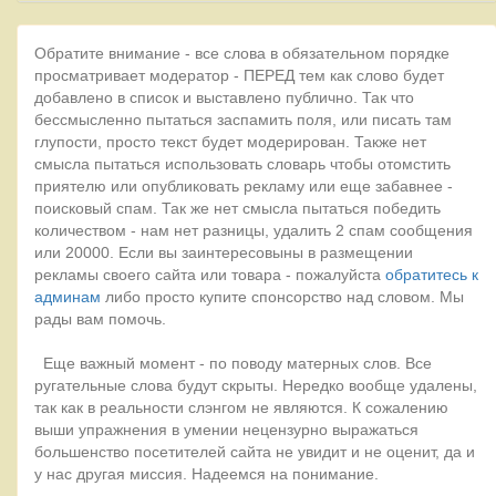
Обратите внимание - все слова в обязательном порядке
просматривает модератор - ПЕРЕД тем как слово будет
добавлено в список и выставлено публично. Так что
бессмысленно пытаться заспамить поля, или писать там
глупости, просто текст будет модерирован. Также нет
смысла пытаться использовать словарь чтобы отомстить
приятелю или опубликовать рекламу или еще забавнее -
поисковый спам. Так же нет смысла пытаться победить
количеством - нам нет разницы, удалить 2 спам сообщения
или 20000. Если вы заинтересовыны в размещении
рекламы своего сайта или товара - пожалуйста
обратитесь к
админам
либо просто купите спонсорство над словом. Мы
рады вам помочь.
Еще важный момент - по поводу матерных слов. Все
ругательные слова будут скрыты. Нередко вообще удалены,
так как в реальности слэнгом не являются. К сожалению
выши упражнения в умении нецензурно выражаться
большенство посетителей сайта не увидит и не оценит, да и
у нас другая миссия. Надеемся на понимание.