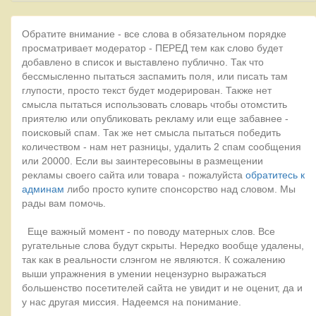
Обратите внимание - все слова в обязательном порядке
просматривает модератор - ПЕРЕД тем как слово будет
добавлено в список и выставлено публично. Так что
бессмысленно пытаться заспамить поля, или писать там
глупости, просто текст будет модерирован. Также нет
смысла пытаться использовать словарь чтобы отомстить
приятелю или опубликовать рекламу или еще забавнее -
поисковый спам. Так же нет смысла пытаться победить
количеством - нам нет разницы, удалить 2 спам сообщения
или 20000. Если вы заинтересовыны в размещении
рекламы своего сайта или товара - пожалуйста
обратитесь к
админам
либо просто купите спонсорство над словом. Мы
рады вам помочь.
Еще важный момент - по поводу матерных слов. Все
ругательные слова будут скрыты. Нередко вообще удалены,
так как в реальности слэнгом не являются. К сожалению
выши упражнения в умении нецензурно выражаться
большенство посетителей сайта не увидит и не оценит, да и
у нас другая миссия. Надеемся на понимание.