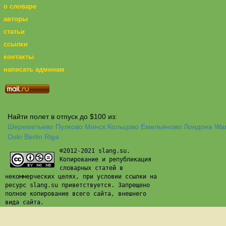
о словаре
авторы
статьи
ссылки
контакты
написать админам
Найти полет в отпуск до $100 из:
Шереметьево
Пулково
Минск
Кольцово
Емельяново
Лондона
Wa
Oslo
Berlin
Riga
©2012-2021 slang.su.
Копирование и републикация
словарных статей в
некоммерческих целях, при условии ссылки на
ресурс slang.su приветствуется. Запрещено
полное копирование всего сайта, внешнего
вида сайта.