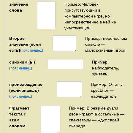
значение
Пример: Человек,
слова
присутствующий в
компьютерной игре, но
непосредственно в ней не
участвующий.
Второе
Пример: переносном
значение (если
смысле —
есть)
малоактивный игрок
(пояснение..)
синоним (ы)
Пример:
наблюдатель,
(пояснение..)
зритель
происхождение
Пример: От англ.
(если знаешь)
spectator —
наблюдатель
(пояснение..)
Фрагмент
Пример: В режиме дуэли
текста с
двое играют, а остальные —
этим
спектаторы — ждут своей
словом
очереди.