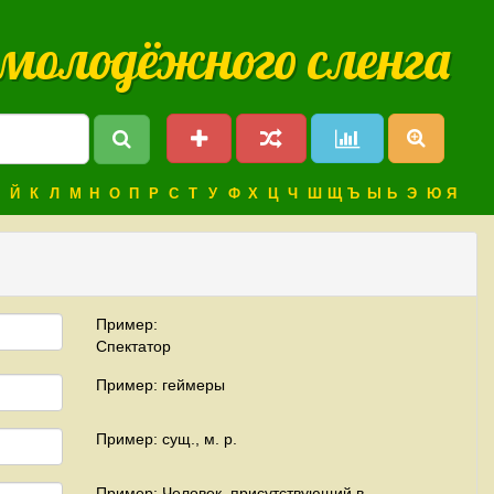
 молодёжного сленга
Й
К
Л
М
Н
О
П
Р
С
Т
У
Ф
Х
Ц
Ч
Ш
Щ
Ъ
Ы
Ь
Э
Ю
Я
Пример:
Спектатор
Пример: геймеры
Пример: сущ., м. р.
Пример: Человек, присутствующий в