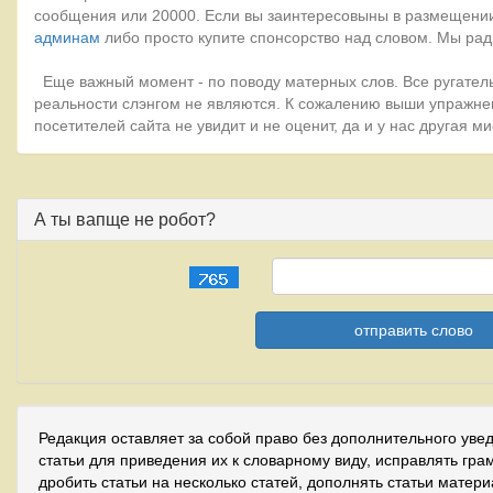
сообщения или 20000. Если вы заинтересовыны в размещении
админам
либо просто купите спонсорство над словом. Мы рад
Еще важный момент - по поводу матерных слов. Все ругатель
реальности слэнгом не являются. К сожалению выши упражне
посетителей сайта не увидит и не оценит, да и у нас другая 
А ты вапще не робот?
Редакция оставляет за собой право без дополнительного уве
статьи для приведения их к словарному виду, исправлять гра
дробить статьи на несколько статей, дополнять статьи матер