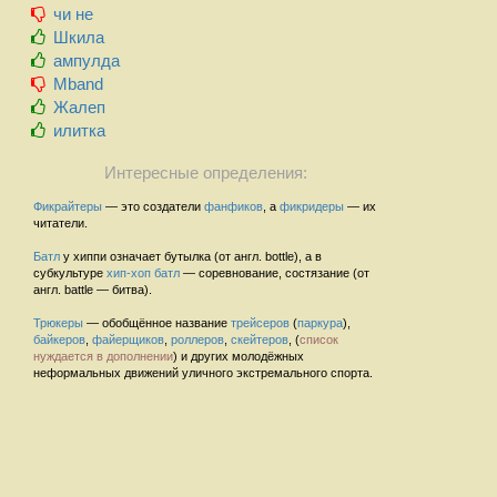
чи не
Шкила
ампулда
Mband
Жалеп
илитка
Интересные определения:
Фикрайтеры
— это создатели
фанфиков
, а
фикридеры
— их
читатели.
Батл
у хиппи означает бутылка (от англ. bottle), а в
субкультуре
хип-хоп
батл
— соревнование, состязание (от
англ. battle — битва).
Трюкеры
— обобщённое название
трейсеров
(
паркура
),
байкеров
,
файерщиков
,
роллеров
,
скейтеров
, (
список
нуждается в дополнении
) и других молодёжных
неформальных движений уличного экстремального спорта.