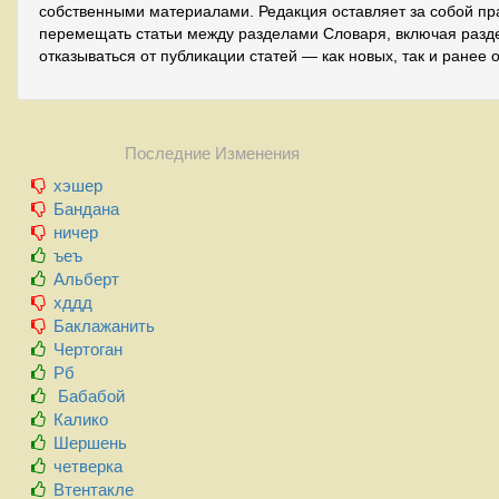
собственными материалами. Редакция оставляет за собой пр
перемещать статьи между разделами Словаря, включая разде
отказываться от публикации статей — как новых, так и ранее 
Последние Изменения
хэшер
Бандана
ничер
ъеъ
Альберт
хддд
Баклажанить
Чертоган
Рб
Бабабой
Калико
Шершень
четверка
Втентакле