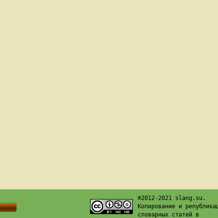
©2012-2021 slang.su.
Копирование и република
словарных статей в