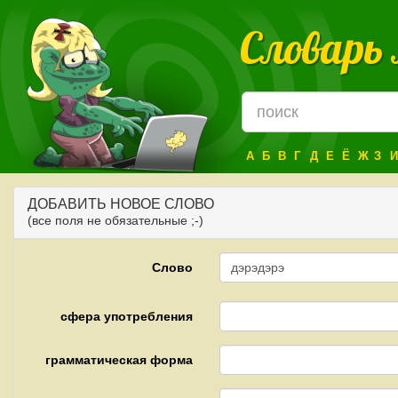
Словарь
А
Б
В
Г
Д
Е
Ё
Ж
З
И
ДОБАВИТЬ НОВОЕ СЛОВО
(все поля не обязательные ;-)
Слово
сфера употребления
грамматическая форма