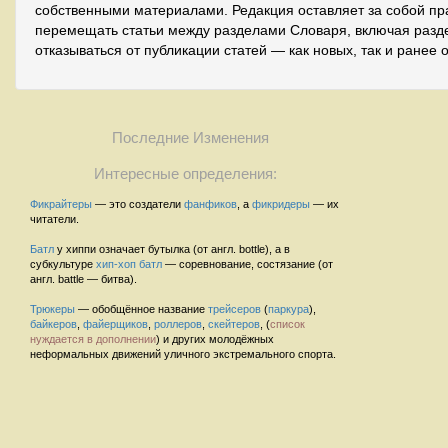
собственными материалами. Редакция оставляет за собой пр
перемещать статьи между разделами Словаря, включая разде
отказываться от публикации статей — как новых, так и ранее 
Последние Изменения
Интересные определения:
Фикрайтеры
— это создатели
фанфиков
, а
фикридеры
— их
читатели.
Батл
у хиппи означает бутылка (от англ. bottle), а в
субкультуре
хип-хоп
батл
— соревнование, состязание (от
англ. battle — битва).
Трюкеры
— обобщённое название
трейсеров
(
паркура
),
байкеров
,
файерщиков
,
роллеров
,
скейтеров
, (
список
нуждается в дополнении
) и других молодёжных
неформальных движений уличного экстремального спорта.