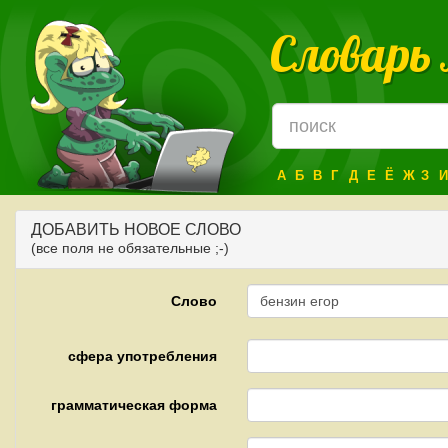
Словарь
А
Б
В
Г
Д
Е
Ё
Ж
З
И
ДОБАВИТЬ НОВОЕ СЛОВО
(все поля не обязательные ;-)
Слово
сфера употребления
грамматическая форма