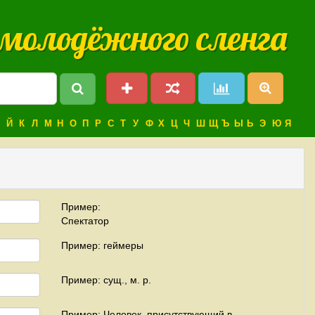
 молодёжного сленга
Й
К
Л
М
Н
О
П
Р
С
Т
У
Ф
Х
Ц
Ч
Ш
Щ
Ъ
Ы
Ь
Э
Ю
Я
Пример:
Спектатор
Пример: геймеры
Пример: сущ., м. р.
Пример: Человек, присутствующий в