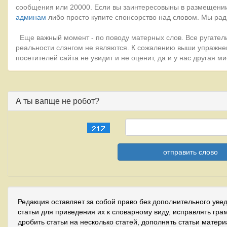
сообщения или 20000. Если вы заинтересовыны в размещении
админам
либо просто купите спонсорство над словом. Мы рад
Еще важный момент - по поводу матерных слов. Все ругатель
реальности слэнгом не являются. К сожалению выши упражне
посетителей сайта не увидит и не оценит, да и у нас другая 
А ты вапще не робот?
Редакция оставляет за собой право без дополнительного уве
статьи для приведения их к словарному виду, исправлять гра
дробить статьи на несколько статей, дополнять статьи матер