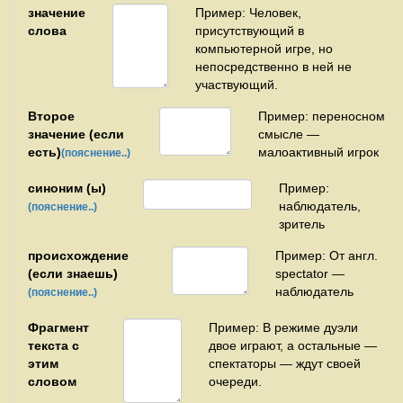
значение
Пример: Человек,
слова
присутствующий в
компьютерной игре, но
непосредственно в ней не
участвующий.
Второе
Пример: переносном
значение (если
смысле —
есть)
малоактивный игрок
(пояснение..)
синоним (ы)
Пример:
наблюдатель,
(пояснение..)
зритель
происхождение
Пример: От англ.
(если знаешь)
spectator —
наблюдатель
(пояснение..)
Фрагмент
Пример: В режиме дуэли
текста с
двое играют, а остальные —
этим
спектаторы — ждут своей
словом
очереди.