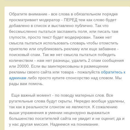
Обратите внимание - все слова в обязательном порядке
просматривает модератор - ПЕРЕД тем как слово будет
добавлено в список и выставлено публично. Так что
бессмысленно пытаться заспамить поля, или писать там
глупости, просто текст будет модерирован. Также нет
смысла пытаться использовать словарь чтобы отомстить
приятелю или опубликовать рекламу или еще забавнее -
поисковый спам. Так же нет смысла пытаться победить
количеством - нам нет разницы, удалить 2 спам сообщения
или 20000. Если вы заинтересовыны в размещении
рекламы своего сайта или товара - пожалуйста
обратитесь к
админам
либо просто купите спонсорство над словом. Мы
рады вам помочь.
Еще важный момент - по поводу матерных слов. Все
ругательные слова будут скрыты. Нередко вообще удалены,
так как в реальности слэнгом не являются. К сожалению
выши упражнения в умении нецензурно выражаться
большенство посетителей сайта не увидит и не оценит, да и
у нас другая миссия. Надеемся на понимание.