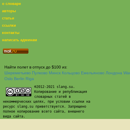
о словаре
авторы
статьи
ссылки
контакты
написать админам
Найти полет в отпуск до $100 из:
Шереметьево
Пулково
Минск
Кольцово
Емельяново
Лондона
Wa
Oslo
Berlin
Riga
©2012-2021 slang.su.
Копирование и републикация
словарных статей в
некоммерческих целях, при условии ссылки на
ресурс slang.su приветствуется. Запрещено
полное копирование всего сайта, внешнего
вида сайта.