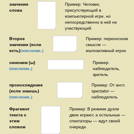
значение
Пример: Человек,
слова
присутствующий в
компьютерной игре, но
непосредственно в ней не
участвующий.
Второе
Пример: переносном
значение (если
смысле —
есть)
малоактивный игрок
(пояснение..)
синоним (ы)
Пример:
наблюдатель,
(пояснение..)
зритель
происхождение
Пример: От англ.
(если знаешь)
spectator —
наблюдатель
(пояснение..)
Фрагмент
Пример: В режиме дуэли
текста с
двое играют, а остальные —
этим
спектаторы — ждут своей
словом
очереди.