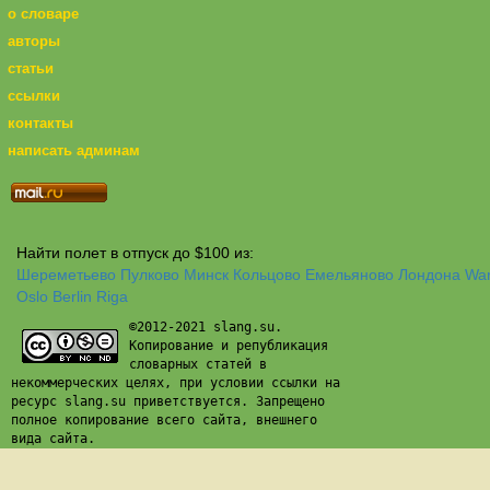
о словаре
авторы
статьи
ссылки
контакты
написать админам
Найти полет в отпуск до $100 из:
Шереметьево
Пулково
Минск
Кольцово
Емельяново
Лондона
Wa
Oslo
Berlin
Riga
©2012-2021 slang.su.
Копирование и републикация
словарных статей в
некоммерческих целях, при условии ссылки на
ресурс slang.su приветствуется. Запрещено
полное копирование всего сайта, внешнего
вида сайта.