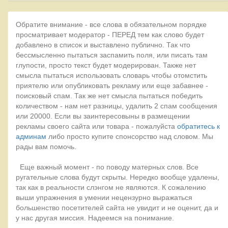
Обратите внимание - все слова в обязательном порядке
просматривает модератор - ПЕРЕД тем как слово будет
добавлено в список и выставлено публично. Так что
бессмысленно пытаться заспамить поля, или писать там
глупости, просто текст будет модерирован. Также нет
смысла пытаться использовать словарь чтобы отомстить
приятелю или опубликовать рекламу или еще забавнее -
поисковый спам. Так же нет смысла пытаться победить
количеством - нам нет разницы, удалить 2 спам сообщения
или 20000. Если вы заинтересовыны в размещении
рекламы своего сайта или товара - пожалуйста
обратитесь к
админам
либо просто купите спонсорство над словом. Мы
рады вам помочь.
Еще важный момент - по поводу матерных слов. Все
ругательные слова будут скрыты. Нередко вообще удалены,
так как в реальности слэнгом не являются. К сожалению
выши упражнения в умении нецензурно выражаться
большенство посетителей сайта не увидит и не оценит, да и
у нас другая миссия. Надеемся на понимание.