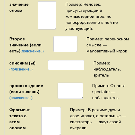
значение
Пример: Человек,
слова
присутствующий в
компьютерной игре, но
непосредственно в ней не
участвующий.
Второе
Пример: переносном
значение (если
смысле —
есть)
малоактивный игрок
(пояснение..)
синоним (ы)
Пример:
наблюдатель,
(пояснение..)
зритель
происхождение
Пример: От англ.
(если знаешь)
spectator —
наблюдатель
(пояснение..)
Фрагмент
Пример: В режиме дуэли
текста с
двое играют, а остальные —
этим
спектаторы — ждут своей
словом
очереди.