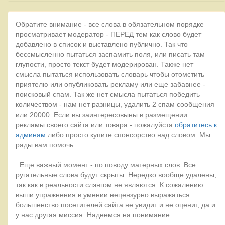
Обратите внимание - все слова в обязательном порядке
просматривает модератор - ПЕРЕД тем как слово будет
добавлено в список и выставлено публично. Так что
бессмысленно пытаться заспамить поля, или писать там
глупости, просто текст будет модерирован. Также нет
смысла пытаться использовать словарь чтобы отомстить
приятелю или опубликовать рекламу или еще забавнее -
поисковый спам. Так же нет смысла пытаться победить
количеством - нам нет разницы, удалить 2 спам сообщения
или 20000. Если вы заинтересовыны в размещении
рекламы своего сайта или товара - пожалуйста
обратитесь к
админам
либо просто купите спонсорство над словом. Мы
рады вам помочь.
Еще важный момент - по поводу матерных слов. Все
ругательные слова будут скрыты. Нередко вообще удалены,
так как в реальности слэнгом не являются. К сожалению
выши упражнения в умении нецензурно выражаться
большенство посетителей сайта не увидит и не оценит, да и
у нас другая миссия. Надеемся на понимание.