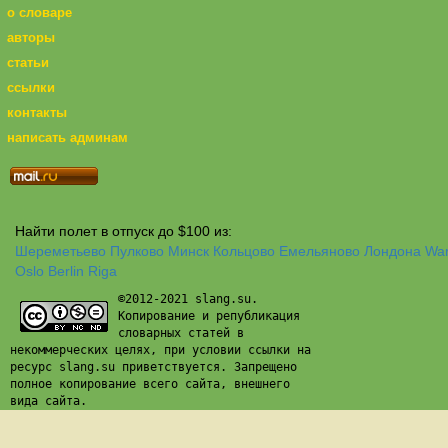
о словаре
авторы
статьи
ссылки
контакты
написать админам
Найти полет в отпуск до $100 из:
Шереметьево
Пулково
Минск
Кольцово
Емельяново
Лондона
Wa
Oslo
Berlin
Riga
©2012-2021 slang.su.
Копирование и републикация
словарных статей в
некоммерческих целях, при условии ссылки на
ресурс slang.su приветствуется. Запрещено
полное копирование всего сайта, внешнего
вида сайта.