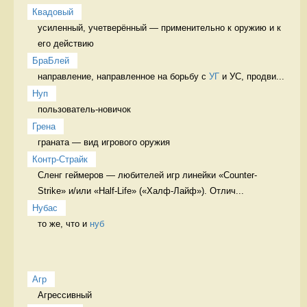
Квадовый
усиленный, учетверённый — применительно к оружию и к 
его действию 
БраБлей
направление, направленное на борьбу с 
УГ
 и УС, продви...
Нуп
пользователь-новичок 
Грена
граната — вид игрового оружия 
Контр-Страйк
Сленг геймеров — любителей игр линейки «Counter-
Strike» и/или «Half-Life» («Халф-Лайф»). Отлич...
Нубас
то же, что и 
нуб
Агр
Агрессивный 