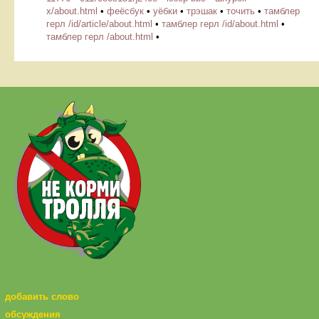
х/about.html
•
феёсбук
•
уёбки
•
трэшак
•
точить
•
тамблер
герл /id/article/about.html
•
тамблер герл /id/about.html
•
тамблер герл /about.html
•
добавить слово
обсуждения