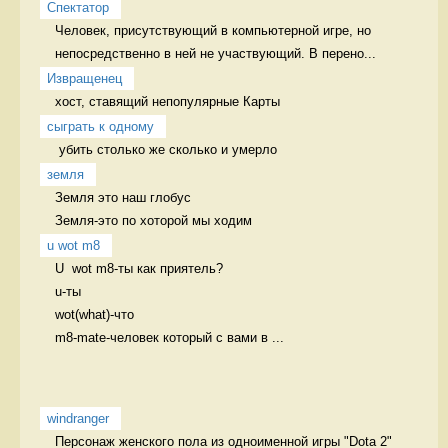
Спектатор
Человек, присутствующий в компьютерной игре, но 
непосредственно в ней не участвующий. В перено...
Извращенец
хост, ставящий непопулярные Карты 
сыграть к одному
 убить столько же сколько и умерло 
земля
Земля это наш глобус

Земля-это по хоторой мы ходим 
u wot m8
U  wot m8-ты как приятель?

u-ты

wot(what)-что

m8-mate-человек который с вами в ...
windranger
Персонаж женского пола из одноименной игры "Dota 2" 