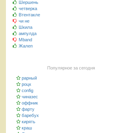
Шершень
четверка
Втентакле
чи не
Шкила
ампулда
Mband
Жалеп
Популярное за сегодня
рарный
роцк
config
чиназес
оффник
фарту
баребух
кирять
краш