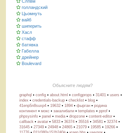
Слпвм
голландский
Цьомнуть
вайб
шиперить
Хасл
стафф
батявка
Габелла
дрейнер
Boulevard
Обьясните людям?
graphql
•
config
•
about.html
•
configprops
•
31401
•
users
•
index
•
credentials-backup
•
checklist
•
blog
•
41enp5n8suxp4
•
19632
•
1894
•
фырган
•
родина
континент
•
мокс
•
закалибали
•
templates
•
pprof
•
phpsysinfo
•
panel
•
media
•
dropzone
•
content-editor
•
callback
•
avatar
•
5833
•
36374
•
35516
•
34581
•
32374
•
31645
•
27349
•
24948
•
24865
•
21079
•
19585
•
19266
•
11776
•
011ѓ080ѕ151ђ240ё
•
юзер bbs
•
шнурок
•