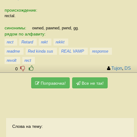
происхождение:
rectal.
синонимы:
owned, pawned, pwnd, gg.
рядом по алфавиту:
rect
Retard
rekt
rekkt
readme
Red kinda sus
REAL VAMP
response
revolt
rect
Tujon
,
DS
0
Поправочка!
Все не так!
Слова на тему: