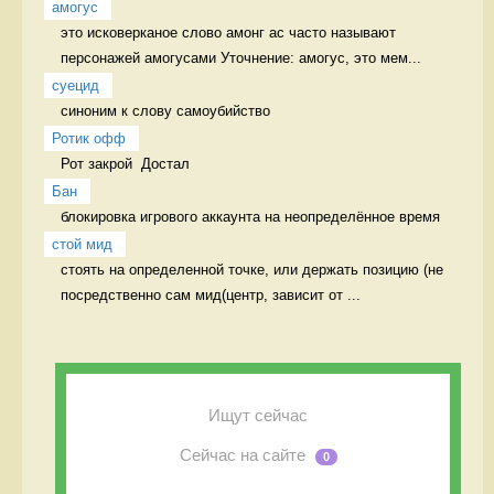
амогус
это исковерканое слово амонг ас часто называют 
персонажей амогусами Уточнение: амогус, это мем...
суецид
синоним к слову самоубийство 
Ротик офф
Рот закрой  Достал
Бан
блокировка игрового аккаунта на неопределённое время 
стой мид
стоять на определенной точке, или держать позицию (не 
посредственно сам мид(центр, зависит от ...
Ищут сейчас
Сейчас на сайте
0