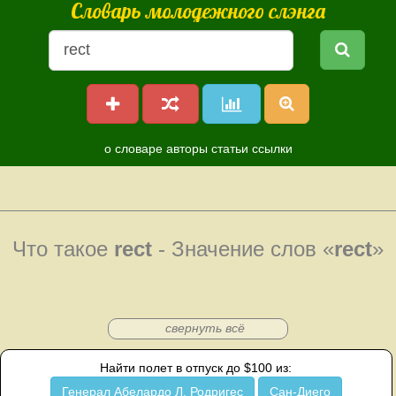
Словарь молодежного слэнга
о словаре
авторы
статьи
ссылки
Что такое
rect
- Значение слов «
rect
»
свернуть всё
Найти полет в отпуск до $100 из:
Генерал Абелардо Л. Родригес
Сан-Диего