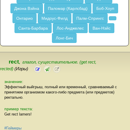
Джона Вэйна
Паломар (Карлсбад)
Боб-Хоуп
Онтарио
Мидоус-Филд
Палм-Спрингс
Санта-Барбара
Лос-Анджелес
Ван-Нэйс
Лонг-Бич
rect
,
глагол, существительное. (get rect,
rected)
(Игры)
значение:
Эффектный выйгрыш, полный или временный, сравниваемый с
принятием организмом какого-либо предмета (или предметов)
ректально.
пример текста:
Get rect lamers!
#Геймеры