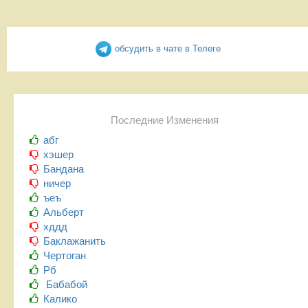
обсудить в чате в Телеге
Последние Изменения
абг
хэшер
Бандана
ничер
ъеъ
Альберт
хддд
Баклажанить
Чертоган
Рб
Бабабой
Калико