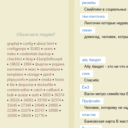
ржомбы
Смайлики в социальных 
тви-ленточка
Ленточки которые надева
хикан
Обьясните людям?
домосед, человек, котр
graphql
•
config
•
about.html
•
configprops
•
31401
•
users
•
index
•
credentials-backup
•
checklist
•
blog
•
41enp5n8suxp4
абу бандит 
•
19632
•
1894
•
фырган
•
родина
Абу бандит - это ни что 
континент
•
мокс
•
закалибали
•
сенк
templates
•
storage
•
pprof
•
phpsysinfo
•
panel
•
media
•
hosts
Спасибо  
•
file
•
dropzone
•
dockerfile
•
Ёж3
content-editor
•
catch
•
callback
•
Вагон метро семейства 
bulk
•
avatar
•
auth
•
5833
•
36374
•
35516
•
34581
•
33700
•
32374
•
Пруфлайн
31645
•
27349
•
24948
•
24865
•
Человек, которому не на
21396
•
21079
•
20747
•
19585
•
пластик
19266
•
19029
•
11776
•
Банковская карта В маст