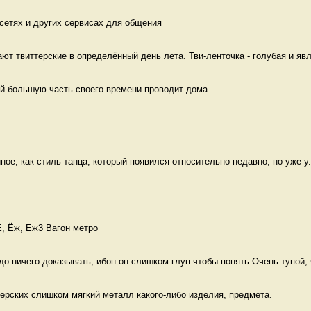
сетях и других сервисах для общения  
ют твиттерские в определённый день лета. Тви-ленточка - голубая и явл
ый большую часть своего времени проводит дома. 
иное, как стиль танца, который появился относительно недавно, но уже у.
Е, Ёж, Еж3 Вагон метро
до ничего доказывать, ибон он слишком глуп чтобы понять Очень тупой, ч
ерских слишком мягкий металл какого-либо изделия, предмета. 