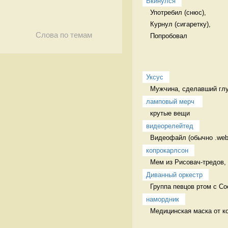
Вкинулся
Употребил (снюс),

Курнул (сигаретку),

Слова по темам
Попробовал 
Уксус
Мужчина, сделавший глу
ламповый мерч 
крутые вещи 
видеорелейтед
Видеофайл (обычно .web
копрокарлсон
Мем из Рисовач-тредов, 
Диванный оркестр
Группа певцов ртом с Со
намордник
Медицинская маска от ко