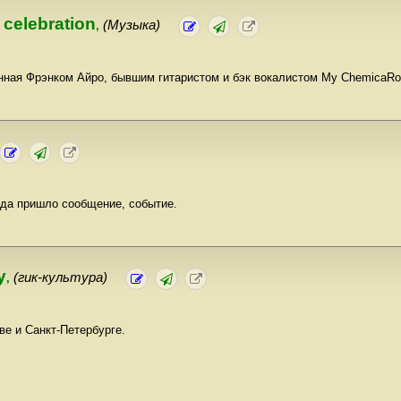
 celebration
(Музыка)
,
анная Фрэнком Айро, бывшим гитаристом и бэк вокалистом My ChemicaR
куда пришло сообщение, событие.
y
(гик-культура)
,
ве и Санкт-Петербурге.