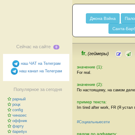
Джона Вэйна
Пало
Санта-Бар
Сейчас на сайте
0
fr
,
(геймеры)
наш ЧАТ на Телеграм
значение (1):
наш канал на Телеграм
For real.
значение (2):
Популярное за сегодня
По настоящему, на самом деле
рарный
пример текста:
роцк
Im tired after work, FR (Я устал
config
чиназес
оффник
#Социальныесети
фарту
баребух
рядом по алфавиту: