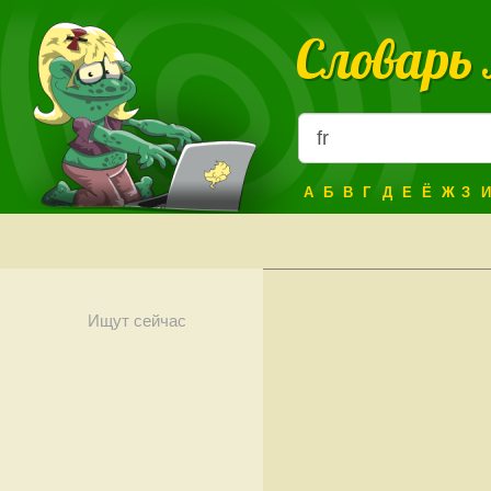
Словарь
А
Б
В
Г
Д
Е
Ё
Ж
З
И
Ищут сейчас