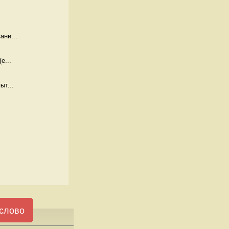
ани...
е...
ыт...
слово