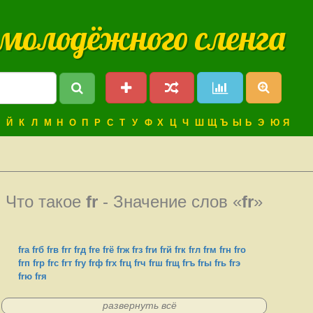
 молодёжного сленга
Й
К
Л
М
Н
О
П
Р
С
Т
У
Ф
Х
Ц
Ч
Ш
Щ
Ъ
Ы
Ь
Э
Ю
Я
Что такое
fr
- Значение слов «
fr
»
frа
frб
frв
frг
frд
frе
frё
frж
frз
frи
frй
frк
frл
frм
frн
frо
frп
frр
frс
frт
frу
frф
frх
frц
frч
frш
frщ
frъ
frы
frь
frэ
frю
frя
развернуть всё