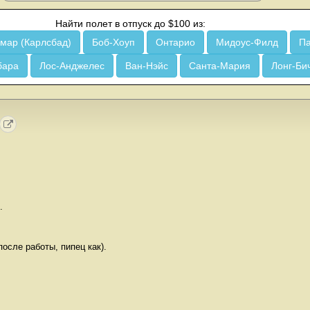
Найти полет в отпуск до $100 из:
мар (Карлсбад)
Боб-Хоуп
Онтарио
Мидоус-Филд
Па
бара
Лос-Анджелес
Ван-Нэйс
Санта-Мария
Лонг-Би
.
 после работы, пипец как).