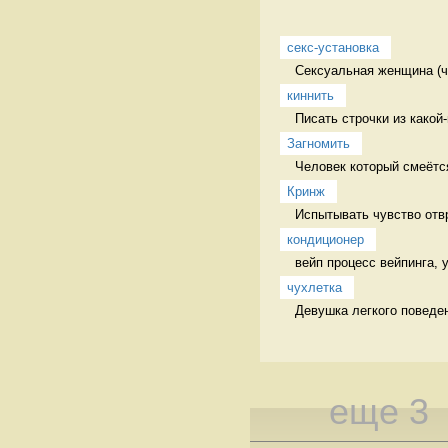
секс-установка
Сексуальная женщина (ча
киннить
Писать строчки из какой
Загномить
Человек который смеётся
Кринж
Испытывать чувство отв
кондиционер
вейп процесс вейпинга,
чухлетка
Девушка легкого поведе
еще 3