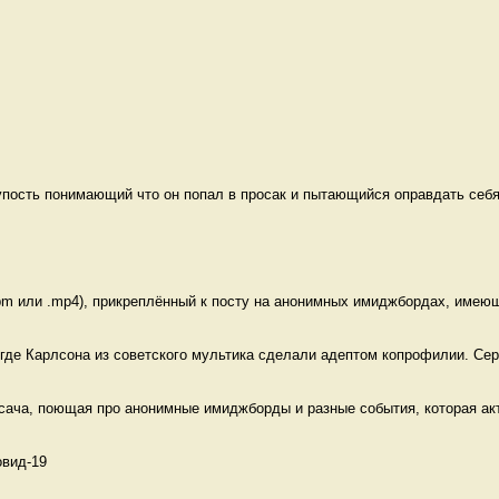
пость понимающий что он попал в просак и пытающийся оправдать себя
m или .mp4), прикреплённый к посту на анонимных имиджбордах, имеющи
где Карлсона из советского мультика сделали адептом копрофилии. Серу
сача, поющая про анонимные имиджборды и разные события, которая акт
вид-19 