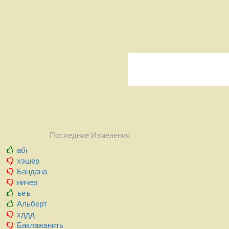
Последние Изменения
абг
хэшер
Бандана
ничер
ъеъ
Альберт
хддд
Баклажанить