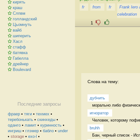
кирять
fr
from
fr
Frank Iero 
краш
Слпвм
celebration
голландский
1
Цьомнуть
вайб
шиперить
Хасл
стафф
батявка
Габелла
дрейнер
Boulevard
Слова на тему:
дубчить
Последние запросы
морально либо физически
игноратор
фраер
•
тяги
•
техмех
•
теребонькать
•
скинхеды
•
Человек, которому пофиг
оданго
•
ламит
•
куринность
•
bruhh
ингриш
•
глэмер
•
бабло
•
under
Бан, черный список - Ис
•
storage
•
exo-l
•