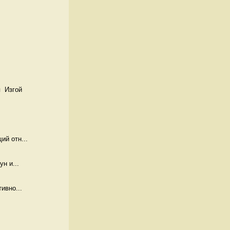
  Изгой
й отн...
н и...
ивно...