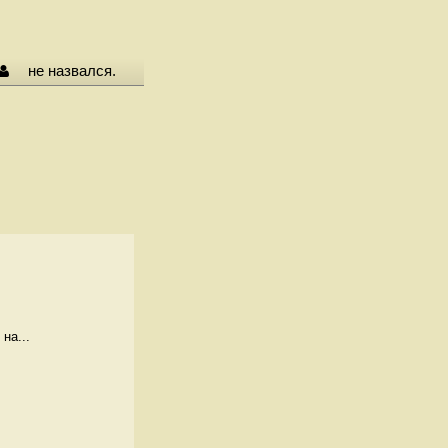
не назвался.
на...