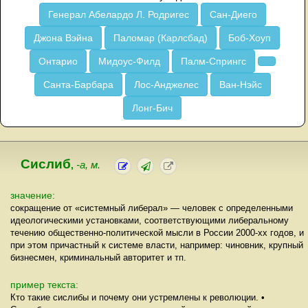
Генерал Абелардо Л. Родригес
Сан-Диего
Джона Вэйна
Паломар (Карлсбад)
Боб-Хоуп
Онтарио
Мидоус-Филд
Палм-Спрингс
Санта-Барбара
Лос-Анджелес
Ван-Нэйс
Лонг-Бич
Cислиб
,
-а, м.
значение:
сокращение от «системный либерал» — человек с определенными
идеологическими установками, соответствующими либеральному
течению общественно-политической мысли в России 2000-хх годов, и
при этом причастный к системе власти, например: чиновник, крупный
бизнесмен, криминальный авторитет и тп.
пример текста:
Кто такие сислибы и почему они устремлены к революции. •