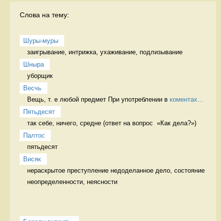
Слова на тему:
Шуры-муры
заигрывание, интрижка, ухаживание, подлизывание 
Шныра
уборщик 
Весчь
Вещь, т. е любой предмет При употреблении в 
коментах...
Пятьдесят
так себе, ничего, средне (ответ на вопрос  «Как дела?») 
Палтос
пятьдесят 
Висяк
нераскрытое преступление недоделанное дело, состояние 
неопределенности, неясности