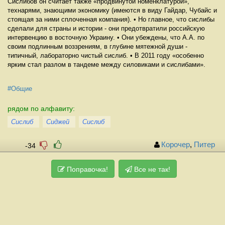
Сислибов он считает также «продвинутой номенклатурой»,
технарями, знающими экономику (имеются в виду Гайдар, Чубайс и
стоящая за ними сплоченная компания). • Но главное, что сислибы
сделали для страны и истории - они предотвратили российскую
интервенцию в восточную Украину. • Они убеждены, что А.А. по
своим подлинным воззрениям, в глубине мятежной души -
типичный, лабораторно чистый сислиб. • В 2011 году «особенно
ярким стал разлом в тандеме между силовиками и сислибами».
#Общие
рядом по алфавиту:
Cислиб
Cиджей
Cислиб
Корочер
,
Питер
-34
Поправочка!
Все не так!