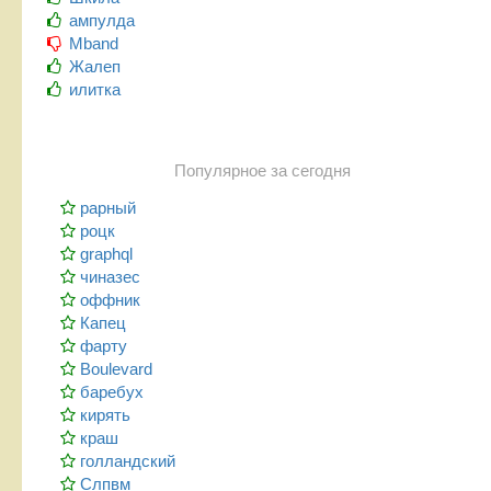
ампулда
Mband
Жалеп
илитка
Популярное за сегодня
рарный
роцк
graphql
чиназес
оффник
Капец
фарту
Boulevard
баребух
кирять
краш
голландский
Слпвм