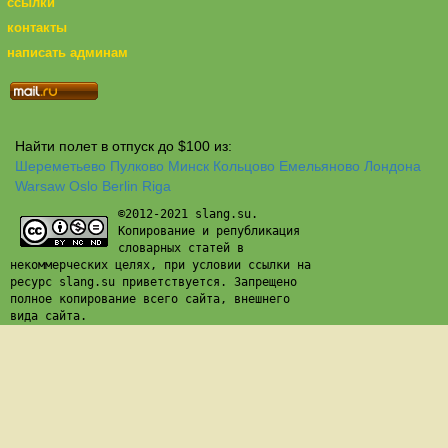
ссылки
контакты
написать админам
Найти полет в отпуск до $100 из:
Шереметьево
Пулково
Минск
Кольцово
Емельяново
Лондона
Warsaw
Oslo
Berlin
Riga
©2012-2021 slang.su.
Копирование и републикация
словарных статей в
некоммерческих целях, при условии ссылки на
ресурс slang.su приветствуется. Запрещено
полное копирование всего сайта, внешнего
вида сайта.