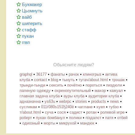
Букмакер
Цьомнуть
вайб
шиперить
стафф
пукан
ггвп
Обьясните людям?
graphql
•
36177
•
фанаты
•
рачок
•
кпиногрыз
•
актива
клуба
•
contact
•
blog
•
тынуть
•
тугач/about.html
•
трэшак
•
трынди-тынди
•
сексить
•
почётно
•
пороться
•
пиздюли
•
паленую одежду
•
охренопутительный
•
махор
•
кажуал
•
главная задача клуба
•
ауры клуба
•
аудитории клуба
•
адназначна
•
ys63u
•
webrpc
•
stories
•
products
•
news
•
cусликам
•
011ѓ080ѕ151ђ240ё
•
чатлане
•
хуеп
•
тубзо
•
т/about.html
•
суча
•
сося
•
садист
•
ротан
•
ролевой игре
•
роберт
•
пукан бомбанул
•
полики
•
піздалєт
•
патя
•
отбей
•
одиозный
•
морты
•
микрухой
•
мандюк
•