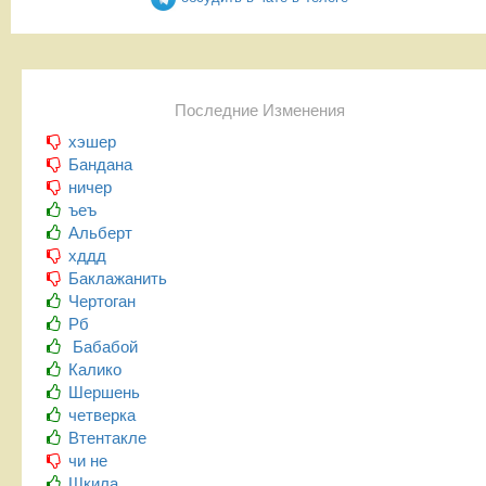
Последние Изменения
хэшер
Бандана
ничер
ъеъ
Альберт
хддд
Баклажанить
Чертоган
Рб
Бабабой
Калико
Шершень
четверка
Втентакле
чи не
Шкила