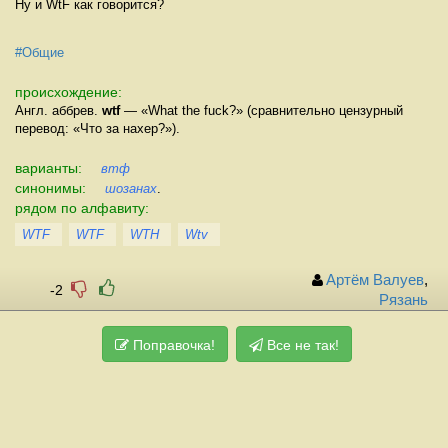
Ну и WtF как говорится?
#Общие
происхождение:
Англ. аббрев.
wtf
— «What the fuck?» (сравнительно цензурный
перевод: «Что за нахер?»).
варианты:
втф
синонимы:
шозанах
.
рядом по алфавиту:
WTF
WTF
WTH
Wtv
Артём Валуев
,
-2
Рязань
Поправочка!
Все не так!