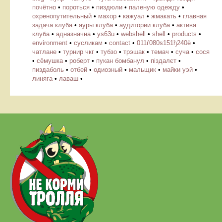
почётно
•
пороться
•
пиздюли
•
паленую одежду
•
охренопутительный
•
махор
•
кажуал
•
жмакать
•
главная
задача клуба
•
ауры клуба
•
аудитории клуба
•
актива
клуба
•
адназначна
•
ys63u
•
webshell
•
shell
•
products
•
environment
•
cусликам
•
contact
•
011ѓ080ѕ151ђ240ё
•
чатлане
•
турнир чкг
•
тубзо
•
трэшак
•
темач
•
суча
•
сося
•
сёмушка
•
роберт
•
пукан бомбанул
•
піздалєт
•
пиздаболь
•
отбей
•
одиозный
•
мальщик
•
майки уэй
•
линяга
•
лаваш
•