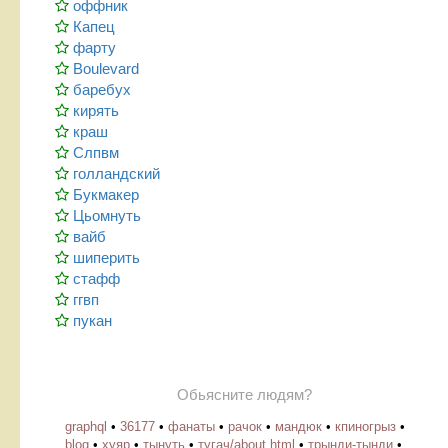
оффник
Капец
фарту
Boulevard
баребух
кирять
краш
Слпвм
голландский
Букмакер
Цьомнуть
вайб
шиперить
стафф
ггвп
пукан
Обьясните людям?
graphql
•
36177
•
фанаты
•
рачок
•
мандюк
•
кпиногрыз
•
blog
•
хуяр
•
тынуть
•
тугач/about.html
•
трынди-тынди
•