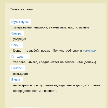
Слова на тему:
Шуры-муры
заигрывание, интрижка, ухаживание, подлизывание 
Шныра
уборщик 
Весчь
Вещь, т. е любой предмет При употреблении в 
коментах...
Пятьдесят
так себе, ничего, средне (ответ на вопрос  «Как дела?») 
Палтос
пятьдесят 
Висяк
нераскрытое преступление недоделанное дело, состояние 
неопределенности, неясности