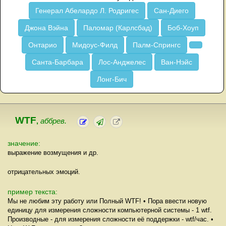
Генерал Абелардо Л. Родригес
Сан-Диего
Джона Вэйна
Паломар (Карлсбад)
Боб-Хоуп
Онтарио
Мидоус-Филд
Палм-Спрингс
Санта-Барбара
Лос-Анджелес
Ван-Нэйс
Лонг-Бич
WTF
,
аббрев.
значение:
выражение возмущения и др.
отрицательных эмоций.
пример текста:
Мы не любим эту работу или Полный WTF! • Пора ввести новую
единицу для измерения сложности компьютерной системы - 1 wtf.
Производные - для измерения сложности её поддержки - wtf/час. •