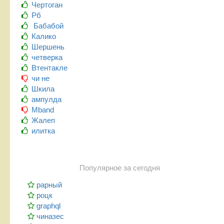
Чертоган
Рб
Бабабой
Калико
Шершень
четверка
Втентакле
чи не
Шкила
ампулда
Mband
Жалеп
илитка
Популярное за сегодня
рарный
роцк
graphql
чиназес