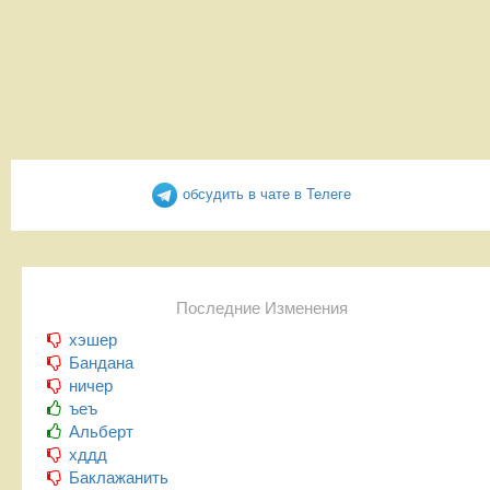
обсудить в чате в Телеге
Последние Изменения
хэшер
Бандана
ничер
ъеъ
Альберт
хддд
Баклажанить