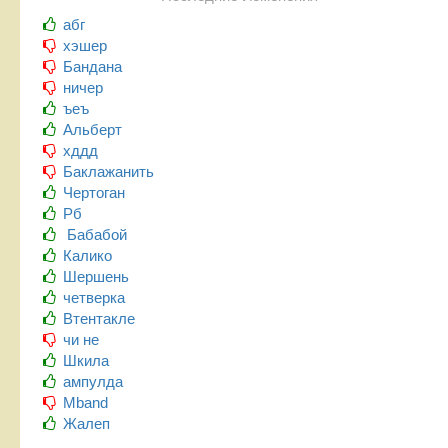
абг
хэшер
Бандана
ничер
ъеъ
Альберт
хддд
Баклажанить
Чертоган
Рб
Бабабой
Калико
Шершень
четверка
Втентакле
чи не
Шкила
ампулда
Mband
Жалеп