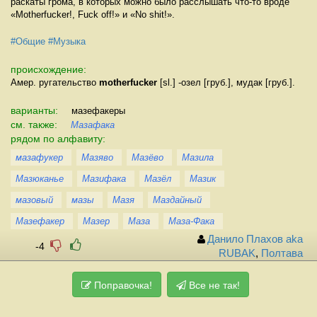
раскаты грома, в которых можно было расслышать что-то вроде
«Motherfucker!, Fuck off!» и «No shit!».
#Общие
#Музыка
происхождение:
Амер. ругательство
motherfucker
[sl.] -озел [груб.], мудак [груб.].
варианты:
мазефакеры
см. также:
Мазафака
рядом по алфавиту:
мазафукер
Мазяво
Мазёво
Мазила
Мазюканье
Мазифака
Мазёл
Мазик
мазовый
мазы
Мазя
Маздайный
Мазефакер
Мазер
Маза
Маза-Фака
Данило Плахов aka
-4
RUBAK
,
Полтава
Поправочка!
Все не так!