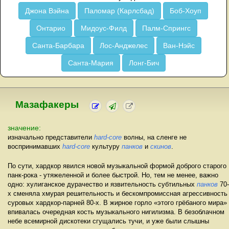
Джона Вэйна
Паломар (Карлсбад)
Боб-Хоуп
Онтарио
Мидоус-Филд
Палм-Спрингс
Санта-Барбара
Лос-Анджелес
Ван-Нэйс
Санта-Мария
Лонг-Бич
Мазафакеры
значение:
изначально представители
hard-core
волны, на сленге не
воспринимавших
hard-core
культуру
панков
и
скинов
.
По сути, хардкор явился новой музыкальной формой доброго старого
панк-рока - утяжеленной и более быстрой. Но, тем не менее, важно
одно: хулиганское дурачество и язвительность субтильных
панков
70-
х сменяла хмурая решительность и бескомпромиссная агрессивность
суровых хардкор-парней 80-х. В жирное горло «этого грёбаного мира»
впивалась очередная кость музыкального нигилизма. В безоблачном
небе всемирной дискотеки сгущались тучи, и уже были слышны