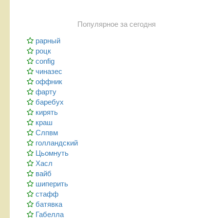
Популярное за сегодня
рарный
роцк
config
чиназес
оффник
фарту
баребух
кирять
краш
Слпвм
голландский
Цьомнуть
Хасл
вайб
шиперить
стафф
батявка
Габелла