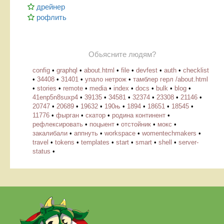
дрейнер
рофлить
Обьясните людям?
config
•
graphql
•
about.html
•
file
•
devfest
•
auth
•
checklist
•
34408
•
31401
•
упало нетрож
•
тамблер герл /about.html
•
stories
•
remote
•
media
•
index
•
docs
•
bulk
•
blog
•
41enp5n8suxp4
•
39135
•
34581
•
32374
•
23308
•
21146
•
20747
•
20689
•
19632
•
190њ
•
1894
•
18651
•
18545
•
11776
•
фырган
•
скатор
•
родина континент
•
рефлексировать
•
поцыент
•
отстойник
•
мокс
•
закалибали
•
аппнуть
•
workspace
•
womentechmakers
•
travel
•
tokens
•
templates
•
start
•
smart
•
shell
•
server-
status
•