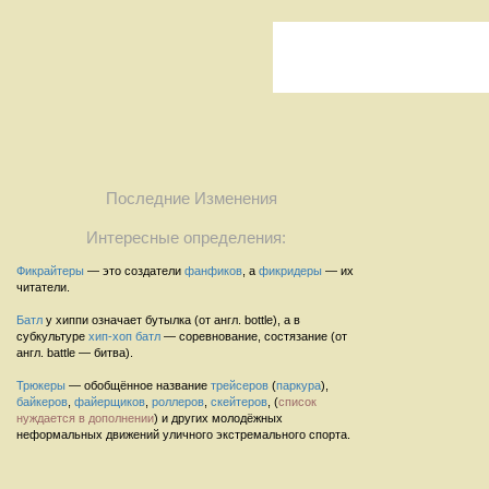
Последние Изменения
Интересные определения:
Фикрайтеры
— это создатели
фанфиков
, а
фикридеры
— их
читатели.
Батл
у хиппи означает бутылка (от англ. bottle), а в
субкультуре
хип-хоп
батл
— соревнование, состязание (от
англ. battle — битва).
Трюкеры
— обобщённое название
трейсеров
(
паркура
),
байкеров
,
файерщиков
,
роллеров
,
скейтеров
, (
список
нуждается в дополнении
) и других молодёжных
неформальных движений уличного экстремального спорта.