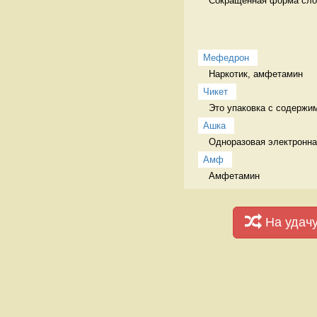
Сокращённая форма сло
Мефедрон
Наркотик, амфетамин 
Чикет
Это упаковка с содержи
Ашка
Одноразовая электронна
Амф
Амфетамин  
На удач