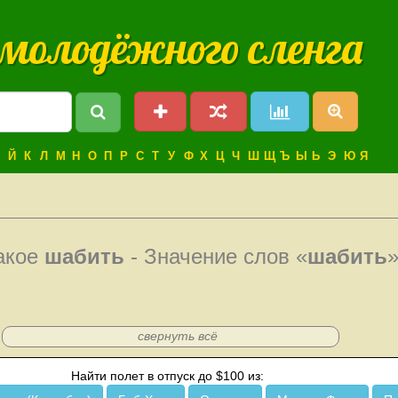
 молодёжного сленга
Й
К
Л
М
Н
О
П
Р
С
Т
У
Ф
Х
Ц
Ч
Ш
Щ
Ъ
Ы
Ь
Э
Ю
Я
акое
шабить
- Значение слов «
шабить
свернуть всё
Найти полет в отпуск до $100 из: