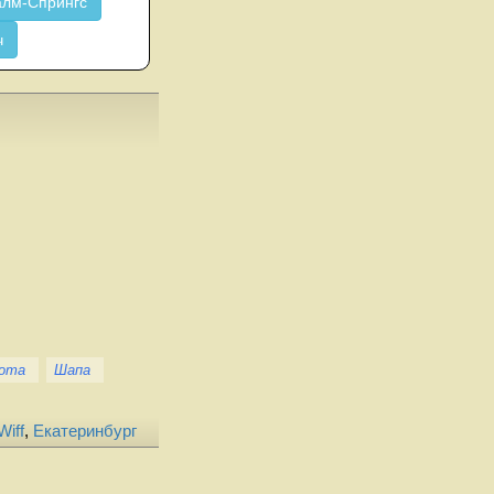
лм-Спрингс
ч
йота
Шапа
Wiff
,
Екатеринбург