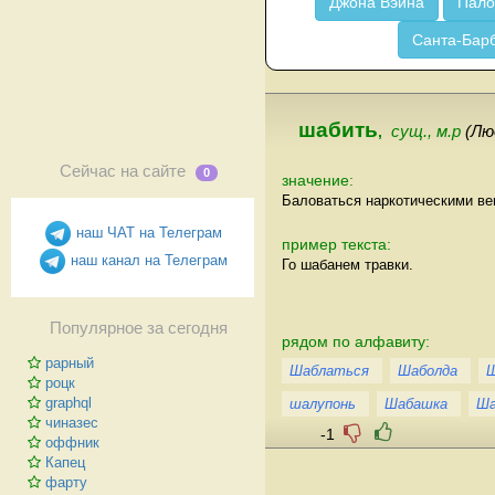
Джона Вэйна
Пало
Санта-Бар
шабить
,
сущ., м.р
(Лю
Сейчас на сайте
0
значение:
Баловаться наркотическими в
наш ЧАТ на Телеграм
пример текста:
наш канал на Телеграм
Го шабанем травки.
Популярное за сегодня
рядом по алфавиту:
рарный
Шаблаться
Шаболда
роцк
graphql
шалупонь
Шабашка
Ша
чиназес
-1
оффник
Капец
фарту