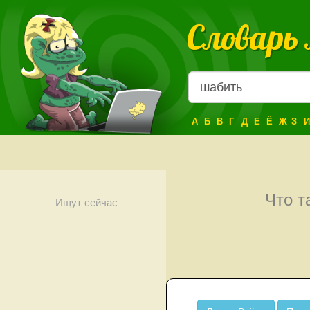
Словарь
А
Б
В
Г
Д
Е
Ё
Ж
З
И
Что т
Ищут сейчас