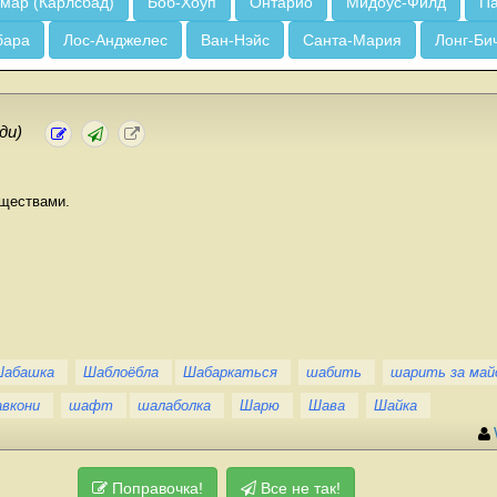
мар (Карлсбад)
Боб-Хоуп
Онтарио
Мидоус-Филд
Па
бара
Лос-Анджелес
Ван-Нэйс
Санта-Мария
Лонг-Би
ди)
еществами.
Шабашка
Шаблоёбла
Шабаркаться
шабить
шарить за ма
вкони
шафт
шалаболка
Шарю
Шава
Шайка
Поправочка!
Все не так!