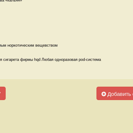
ва «кальян» 
мым норкотическим вещевством 
я сигарета фирмы hqd Любая одноразовая pod-система
у
Добавить 