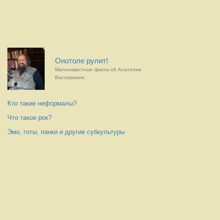
Онотоле рулит!
Малоизвестные факты об Анатолии
Вассермане.
Кто такие неформалы?
Что такое рок?
Эмо, готы, панки и другие субкультуры