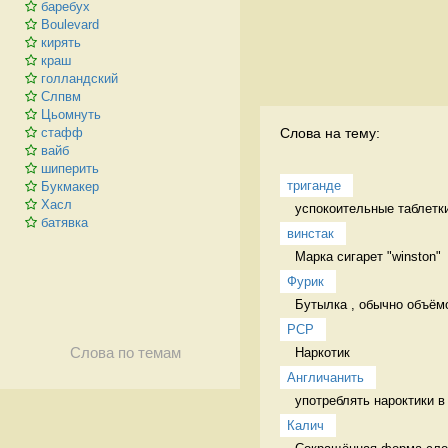
баребух
Boulevard
кирять
краш
голландский
Слпвм
Цьомнуть
Слова на тему:
стафф
вайб
шиперить
триганде
Букмакер
Хасл
успокоительные таблетки
батявка
винстак
Марка сигарет "winston" 
Фурик
Бутылка , обычно объёмо
PCP
Наркотик 
Слова по темам
Англичанить
употреблять нароктики в
Калич