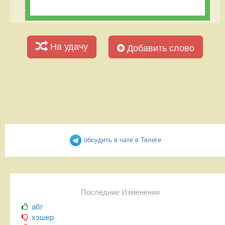
На удачу
Добавить слово
обсудить в чате в Телеге
Последние Изменения
абг
хэшер