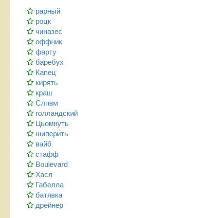
рарный
роцк
чиназес
оффник
фарту
баребух
Капец
кирять
краш
Слпвм
голландский
Цьомнуть
шиперить
вайб
стафф
Boulevard
Хасл
Габелла
батявка
дрейнер