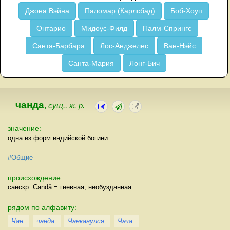
Джона Вэйна
Паломар (Карлсбад)
Боб-Хоуп
Онтарио
Мидоус-Филд
Палм-Спрингс
Санта-Барбара
Лос-Анджелес
Ван-Нэйс
Санта-Мария
Лонг-Бич
чанда
,
сущ., ж. р.
значение:
одна из форм индийской богини.
#Общие
происхождение:
санскр. Саndâ = гневная, необузданная.
рядом по алфавиту:
Чан
чанда
Чанканулся
Чача