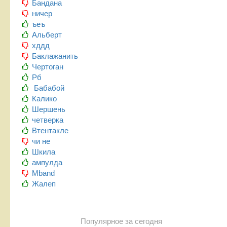
Бандана
ничер
ъеъ
Альберт
хддд
Баклажанить
Чертоган
Рб
Бабабой
Калико
Шершень
четверка
Втентакле
чи не
Шкила
ампулда
Mband
Жалеп
Популярное за сегодня