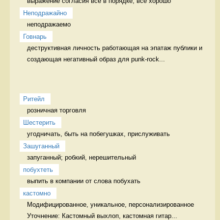
выражение согласия всё в порядке, всё хорошо
Неподражайно
неподражаемо 
Говнарь
деструктивная личность работающая на эпатаж публики и 
создающая негативный образ для punk-rock...
Ритейл
розничная торговля 
Шестерить
угодничать, быть на побегушках, прислуживать 
Зашуганный
запуганный; робкий, нерешительный  
побухтеть
выпить в компании от слова побухать 
кастомно
Модифицированное, уникальное, персонализированное 
Уточнение: Кастомный выхлоп, кастомная гитар...