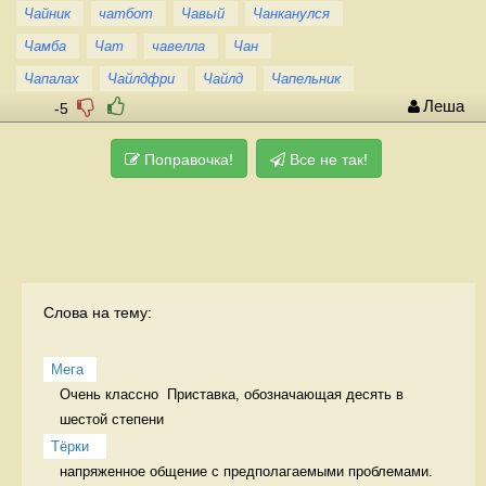
Чайник
чатбот
Чавый
Чанканулся
Чамба
Чат
чавелла
Чан
Чапалах
Чайлдфри
Чайлд
Чапельник
Леша
-5
Поправочка!
Все не так!
Слова на тему:
Мега
Очень классно  Приставка, обозначающая десять в 
шестой степени
Тёрки 
напряженное общение с предполагаемыми проблемами. 