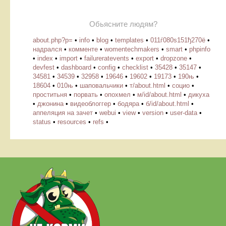
Обьясните людям?
about.php?p=
•
info
•
blog
•
templates
•
011ѓ080ѕ151ђ270ё
•
надрался
•
комменте
•
womentechmakers
•
smart
•
phpinfo
•
index
•
import
•
failureratevents
•
export
•
dropzone
•
devfest
•
dashboard
•
config
•
checklist
•
35428
•
35147
•
34581
•
34539
•
32958
•
19646
•
19602
•
19173
•
190њ
•
18604
•
010њ
•
шаповальчики
•
т/about.html
•
социо
•
проститьня
•
порвать
•
опохмел
•
м/id/about.html
•
дикуха
•
джонина
•
видеоблоггер
•
бодяра
•
б/id/about.html
•
аппеляция на зачет
•
webui
•
view
•
version
•
user-data
•
status
•
resources
•
refs
•