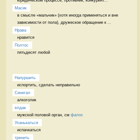
юридическом процессе; противник, конкурент...
Масик
в смысле «мальчик» (хотя иногда применяться и вне 
зависимости от пола), дружеское обращение к ...
Нрава
нравится 
Полтос
пятьдесят любой 
Напуршить
испортить, сделать неправильно   
Синегал
алкоголик 
елдак
мужской половой орган, см 
фалос
Уханькаться
испачкаться 
тренить