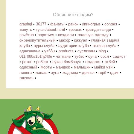
Обьясните людям?
graphql
•
36177
•
фанаты
•
рачок
•
кпиногрыз
•
contact
•
тынуть
•
тугач/about.html
•
трэшак
•
трынди-тынди
•
почётно
•
пороться
•
пиздюли
•
паленую одежду
•
охренопутительный
•
махор
•
кажуал
•
главная задача
клуба
•
ауры клуба
•
аудитории клуба
•
актива клуба
•
адназначна
•
ys63u
•
products
•
cусликам
•
blog
•
011ѓ080ѕ151ђ240ё
•
чатлане
•
тубзо
•
суча
•
сося
•
садист
•
ротан
•
роберт
•
пукан бомбанул
•
піздалєт
•
отбей
•
одиозный
•
морты
•
мандюк
•
мальщик
•
майки уэй
•
линяга
•
лаваш
•
зуга
•
жадница
•
дриньк
•
герб
•
гдам
•
ганзоль
•