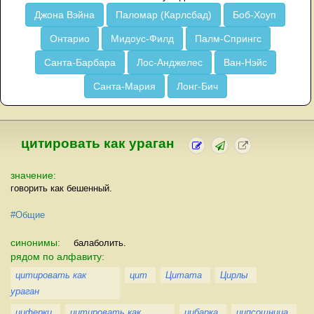
Джона Вэйна
Паломар (Карлсбад)
Боб-Хоуп
Онтарио
Мидоус-Филд
Палм-Спрингс
Санта-Барбара
Лос-Анджелес
Ван-Нэйс
Санта-Мария
Лонг-Бич
цитировать как ураган
значение:
говорить как бешенный.
#Общие
синонимы:
балаболить.
рядом по алфавиту:
цитировать как
цит
Цитата
Цирлы
ураган
циферки
цитировать как
цибарка
ципсошница