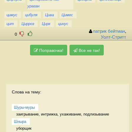
ураган
цимус
цибуля
Цива
Цимес
цит
Цирроз
Цирк
цинус
патрик бейтман
,
0
Уолт-Стритт
Поправочка!
Все не так!
Слова на тему:
Шуры-муры
заигрывание, интрижка, ухаживание, подлизывание 
Шныра
уборщик 