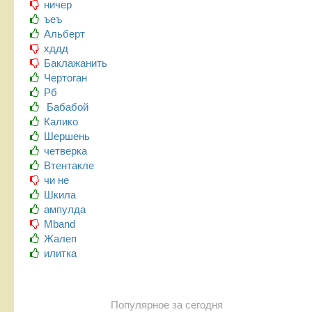
ничер
ъеъ
Альберт
хддд
Баклажанить
Чертоган
Рб
Бабабой
Калико
Шершень
четверка
Втентакле
чи не
Шкила
ампулда
Mband
Жалеп
илитка
Популярное за сегодня