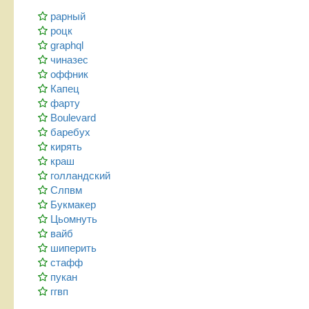
рарный
роцк
graphql
чиназес
оффник
Капец
фарту
Boulevard
баребух
кирять
краш
голландский
Слпвм
Букмакер
Цьомнуть
вайб
шиперить
стафф
пукан
ггвп