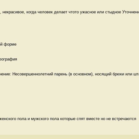
, некрасивое, когда человек делает чтото ужасное или стыдное Уточнение
ой форме 
фография 
нение: Несовершеннолетний парень (в основном), носящий брюки или шта
енского пола и мужского пола которые спят вместе но не встречаются  