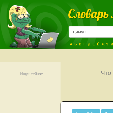
Словарь
А
Б
В
Г
Д
Е
Ё
Ж
З
И
Что
Ищут сейчас