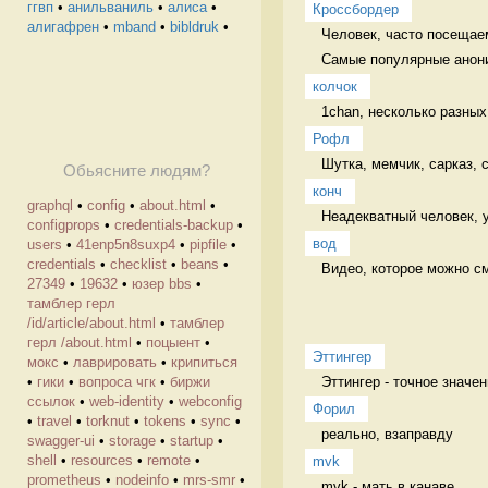
ггвп
•
анильваниль
•
алиса
•
Кроссбордер
алигафрен
•
mband
•
bibldruk
•
Человек, часто посещае
Самые популярные анони
колчок
1chan, несколько разных
Рофл
Шутка, мемчик, сарказ,
Обьясните людям?
конч
graphql
•
config
•
about.html
•
Неадекватный человек, 
configprops
•
credentials-backup
•
вод
users
•
41enp5n8suxp4
•
pipfile
•
credentials
•
checklist
•
beans
•
Видео, которое можно смо
27349
•
19632
•
юзер bbs
•
тамблер герл
/id/article/about.html
•
тамблер
герл /about.html
•
поцыент
•
Эттингер
мокс
•
лаврировать
•
крипиться
Эттингер - точное значен
•
гики
•
вопроса чгк
•
биржи
ссылок
•
web-identity
•
webconfig
Форил
•
travel
•
torknut
•
tokens
•
sync
•
реально, взаправду 
swagger-ui
•
storage
•
startup
•
shell
•
resources
•
remote
•
mvk
prometheus
•
nodeinfo
•
mrs-smr
•
mvk - мать в канаве 