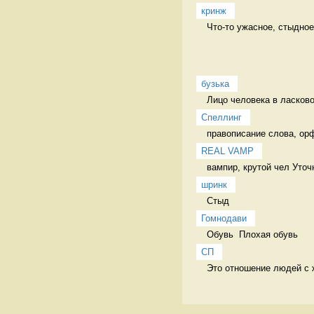
кринж
Что-то ужасное, стыдное
бузька
Лицо человека в ласков
Спеллинг
правописание слова, ор
REAL VAMP
вампир, крутой чел Уточ
шринк
Стыд 
Гомнодави
Обувь  Плохая обувь 
СП
Это отношение людей с ж