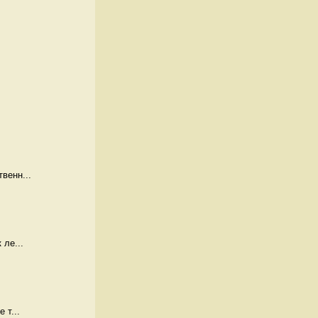
венн...
 ле...
 т...