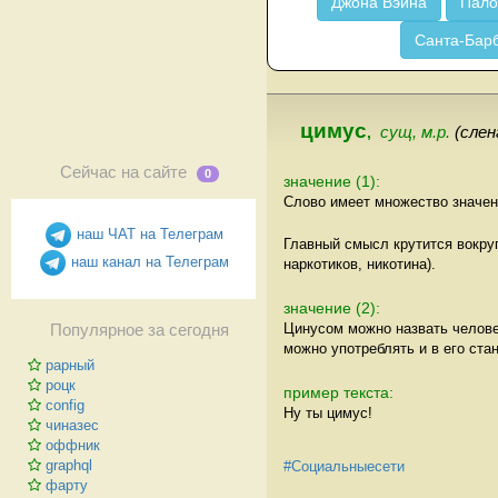
Джона Вэйна
Пало
Санта-Бар
цимус
,
сущ, м.р.
(слен
Сейчас на сайте
0
значение (1):
Слово имеет множество значен
наш ЧАТ на Телеграм
Главный смысл крутится вокруг
наш канал на Телеграм
наркотиков, никотина).
значение (2):
Цинусом можно назвать челове
Популярное за сегодня
можно употреблять и в его ста
рарный
роцк
пример текста:
config
Ну ты цимус!
чиназес
оффник
graphql
#Социальныесети
фарту