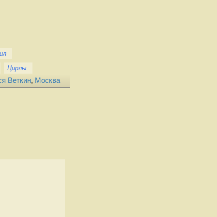
ил
Цирлы
ся Веткин
,
Москва