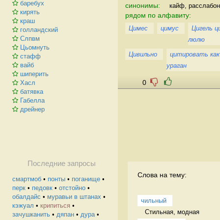
баребух
синонимы:
кайф, расслабон
кирять
рядом по алфавиту:
краш
Цимес
цимус
Цигель ц
голландский
Слпвм
люлю
Цьомнуть
Цивильно
цитировать как
стафф
вайб
ураган
шиперить
0
Хасл
батявка
Габелла
дрейнер
Последние запросы
Слова на тему:
смартмоб
•
понты
•
поганище
•
перк
•
педовк
•
отстойно
•
обалдайс
•
муравьи в штанах
•
чильный
кэжуал
•
крипиться
•
Стильная, модная 
зачушканить
•
дяпан
•
дура
•