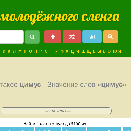
 молодёжного сленга
Й
К
Л
М
Н
О
П
Р
С
Т
У
Ф
Х
Ц
Ч
Ш
Щ
Ъ
Ы
Ь
Э
Ю
Я
 такое
цимус
- Значение слов «
цимус
»
свернуть всё
Найти полет в отпуск до $100 из: