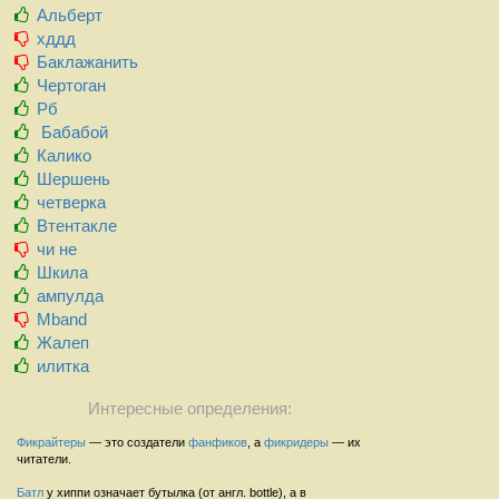
Альберт
хддд
Баклажанить
Чертоган
Рб
Бабабой
Калико
Шершень
четверка
Втентакле
чи не
Шкила
ампулда
Mband
Жалеп
илитка
Интересные определения:
Фикрайтеры
— это создатели
фанфиков
, а
фикридеры
— их
читатели.
Батл
у хиппи означает бутылка (от англ. bottle), а в