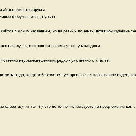
мый анонимные форумы. 

мные форумы - двач, нульча...
 сайтов с одним названием, но на разных доменах, позиционирующие себ
 смешная шутка, в основном используется у молодежи 
умственно неуравновешенный, редко - умственно отсталый. 
треть тогда, когда тебе хочется. устаревшее - интерактивное видео, зак
ие слова звучит так "ну это не точно" используется в предложении как- ..