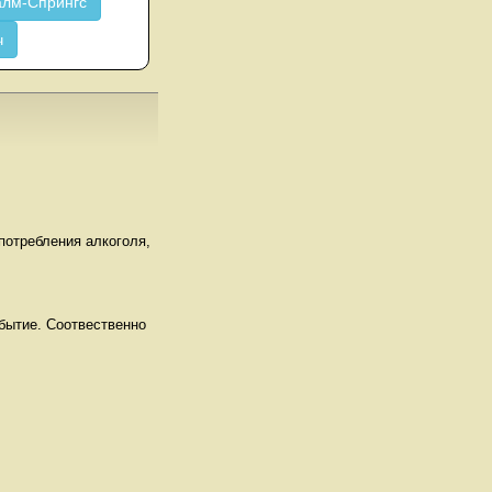
лм-Спрингс
ч
потребления алкоголя,
бытие. Соотвественно