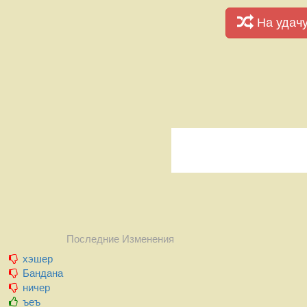
На удач
Последние Изменения
хэшер
Бандана
ничер
ъеъ