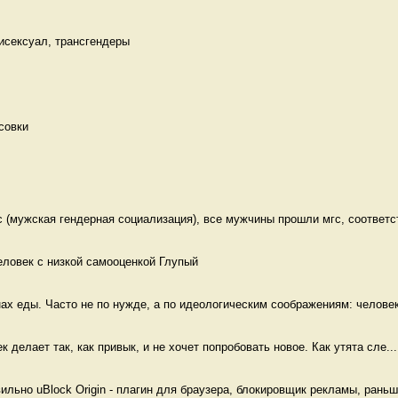
Бисексуал, трансгендеры 
совки 
(мужская гендерная социализация), все мужчины прошли мгс, соответст
еловек с низкой самооценкой Глупый
ах еды. Часто не по нужде, а по идеологическим соображениям: человек
ек делает так, как привык, и не хочет попробовать новое. Как утята сле...
льно uBlock Origin - плагин для браузера, блокировщик рекламы, раньше