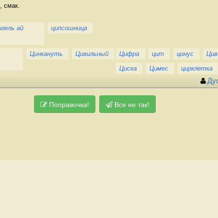
, смак.
игель ай
ципсошница
Цинкануть
Цивильный
Цифра
цит
цинус
Цив
Циска
Цимес
цирклетка
Ду
Поправочка!
Все не так!