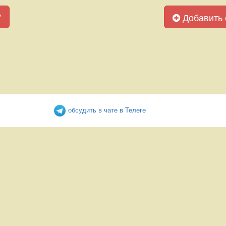
у
Добавить 
обсудить в чате в Телеге