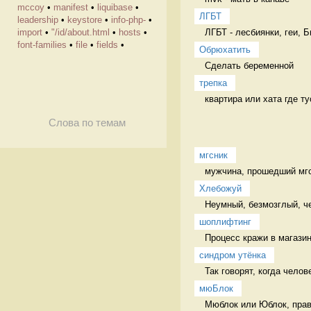
mccoy
•
manifest
•
liquibase
•
ЛГБТ
leadership
•
keystore
•
info-php-
•
ЛГБТ - лесбиянки, геи, 
import
•
"/id/about.html
•
hosts
•
font-families
•
file
•
fields
•
Обрюхатить
Сделать беременной 
трепка
квартира или хата где ту
Слова по темам
мгсник
мужчина, прошедший мгс 
Хлебожуй
Неумный, безмозглый, ч
шоплифтинг
Процесс кражи в магазин
синдром утёнка
Так говорят, когда челов
мюБлок
Мюблок или Юблок, прави