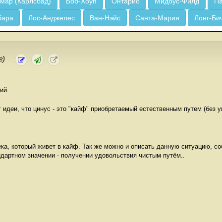
мар (Карлсбад)
Боб-Хоуп
Онтарио
Мидоус-Филд
Па
бара
Лос-Анджелес
Ван-Нэйс
Санта-Мария
Лонг-Би
г)
ий.
 идеи, что цинус - это "кайф" приобретаемый естественным путем (без у
ка, который живет в кайф. Так же можно и описать данную ситуацию, со
ндартном значении - получении удовольствия чистым путём..