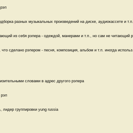
 рэп 
дборка разных музыкальных произведений на диске, аудиокассете и т.п.;
ающий из себя рэпера - одеждой, манерами и т.п., но сам не читающий р
 что сделано рэпером - песня, композиция, альбом и т.п. иногда использ.
изительными словами в адрес другого рэпера 
 рэп 
, лидер группировки yung russia 