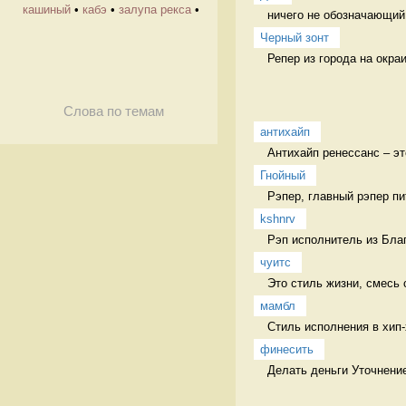
кашиный
•
кабэ
•
залупа рекса
•
ничего не обозначающий 
Черный зонт
Репер из города на окр
Слова по темам
антихайп
Антихайп ренессанс – эт
Гнойный
Рэпер, главный рэпер п
kshnrv
Рэп исполнитель из Благ
чуитс
Это стиль жизни, смесь с
мамбл
Стиль исполнения в хип-
финесить
Делать деньги Уточнени