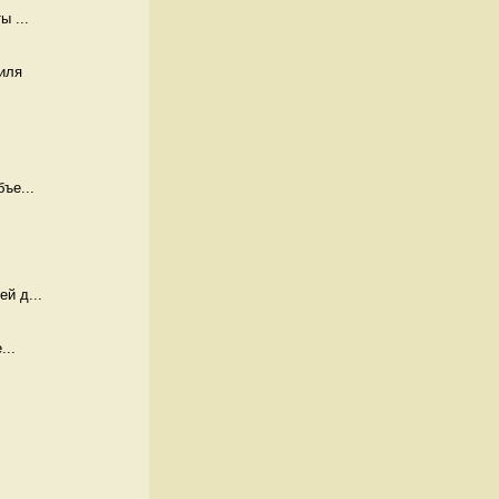
ы ...
иля 
ъе...
й д...
...