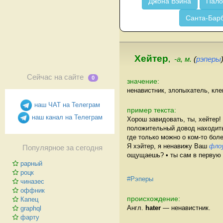
Джона Вэйна
Пало
Санта-Бар
Хейтер
,
-а, м.
(
рэперы
Сейчас на сайте
0
значение:
ненавистник, злопыхатель, кле
наш ЧАТ на Телеграм
пример текста:
наш канал на Телеграм
Хорош завидовать, ты, хейтер! 
положительный довод находить
где только можно о ком-то боле
Я хэйтер, я ненавижу Ваш
фло
Популярное за сегодня
ощущаешь? • ты сам в первую
рарный
роцк
#Рэперы
чиназес
оффник
происхождение:
Капец
Англ.
hater
— ненавистник.
graphql
фарту