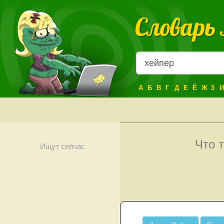
Словарь
А
Б
В
Г
Д
Е
Ё
Ж
З
И
Что 
Ищут сейчас