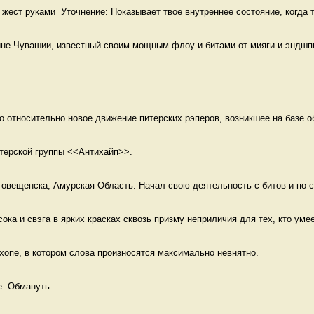
жест руками  Уточнение: Показывает твое внутреннее состояние, когда т
аине Чувашии, известный своим мощным флоу и битами от мияги и эндшп
о относительно новое движение питерских рэперов, возникшее на базе об
итерской группы <<Антихайп>>. 
овещенска, Амурская Область. Начал свою деятельность с битов и по се
ока и свэга в ярких красках сквозь призму неприличия для тех, кто умее
хопе, в котором слова произносятся максимально невнятно.  
е: Обмануть