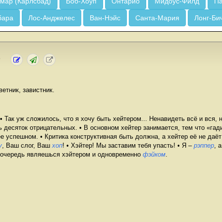
мар (Карлсбад)
Боб-Хоуп
Онтарио
Мидоус-Филд
Па
бара
Лос-Анджелес
Ван-Нэйс
Санта-Мария
Лонг-Би
)
ветник, завистник.
• Так уж сложилось, что я хочу быть хейтером... Ненавидеть всё и вся, 
 десяток отрицательных. • В основном хейтер занимается, тем что «гад
е успешном. • Критика конструктивная быть должна, а хейтер её не даёт 
у
, Ваш слог, Ваш
хоп
! • Хэйтер! Мы заставим тебя упасть! • Я –
рэппер
, 
 очередь являешься хэйтером и одновременно
фэйком
.