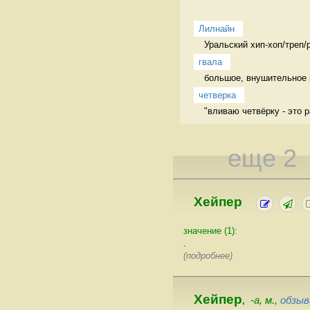
Лилнайн
Уральский хип-хоп/треп/
гвала
большое, внушительное 
четверка
"вливаю четвёрку - это р
еще 2
Хейпер
значение (1):
.
(подробнее)
Хейпер
-а, м.,
обзы
,