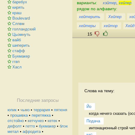
баребух
варианты:
хэйтер
,
хейпер
кирять
рядом по алфавиту:
краш
хейтерить
Хейпер
хе
Boulevard
Слпвм
хейтеры
хейтор
Хейд
голландский
15
Цьомнуть
вайб
шиперить
стафф
Букмакер
ггвп
Хасл
Слова на тему:
Последние запросы
Йо
юпик
•
чьмо
•
террария
•
пятюня
когда нечего сказать (осо
•
прошивка
•
перетяжка
•
отстойно
•
кетчунез
•
кетек
•
Подача
дефолт
•
гетто
•
букмакер
•
блэк
интонационный строй чит
метал
•
афродита
•