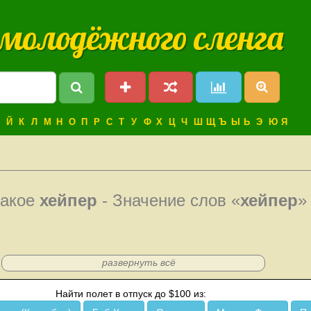
 молодёжного сленга
Й
К
Л
М
Н
О
П
Р
С
Т
У
Ф
Х
Ц
Ч
Ш
Щ
Ъ
Ы
Ь
Э
Ю
Я
такое
хейпер
- Значение слов «
хейпер
»
развернуть всё
Найти полет в отпуск до $100 из: