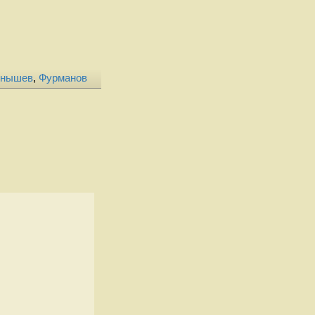
рнышев
,
Фурманов