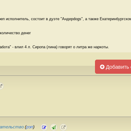
реп исполнитель, состоит в дуэте "Андерdogs", а также Екатеринбургском
количество денег 
абота" - влил 4 л. Сиропа (лина) говорят о литра же наркоты.  
Добавить 
вательство
(
рэп
)