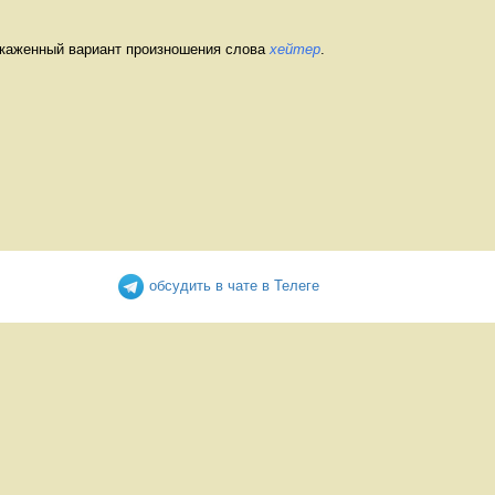
скаженный вариант произношения слова
хейтер
.
обсудить в чате в Телеге