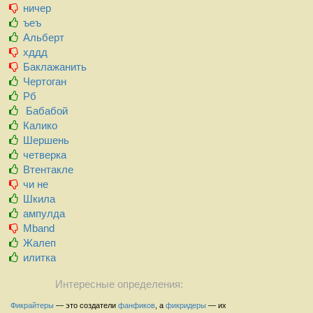
ничер
ъеъ
Альберт
хддд
Баклажанить
Чертоган
Рб
Бабабой
Калико
Шершень
четверка
Втентакле
чи не
Шкила
ампулда
Mband
Жалеп
илитка
Интересные определения:
Фикрайтеры
— это создатели
фанфиков
, а
фикридеры
— их