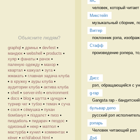
MC
человек, который читает
Микстейп
музыкальный сборник, по
Виггер
поклонник рэпа, изображ
Обьясните людям?
Стафф
graphql
•
дриньк
•
devfest
•
произведение рэпера, то,
мандюк
•
webshell
•
products
•
хуяр
•
фанаты
•
рачок
•
паленую одежду
•
махор
•
квартал
•
кажуал
•
зуга
•
жмакать
•
главная задача клуба
Дисс
•
в кружку
•
ауры клуба
•
рэп, обращающийся с ун
аудитории клуба
•
актива клуба
•
shell
•
server-info
•
environment
g-rap
•
docs
•
blog
•
шутта
•
цунцун
•
Gangsta rap - бандитский
турнир чкг
•
тубзо
•
темач
•
суча
бульвар депо
•
сося
•
сёмушка
•
пукан
русский рэп исполнитель
бомбанул
•
піздалєт
•
пизз
•
пиздаболь
•
пидарач
•
пездос
•
рэпарь
одиозный
•
некр
•
матпол
•
Человек читающий рэп 
мастурба
•
кунил
•
комментах
•
кёниг
•
кг/id/about.html
•
Дэб