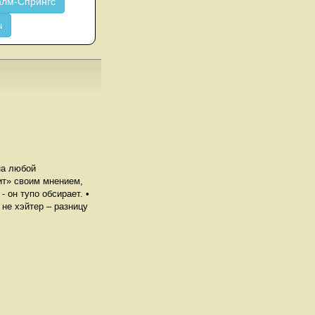
лм-Спрингс
ч
на любой
ит» своим мнением,
- он тупо обсирает. •
а не хэйтер – разницу