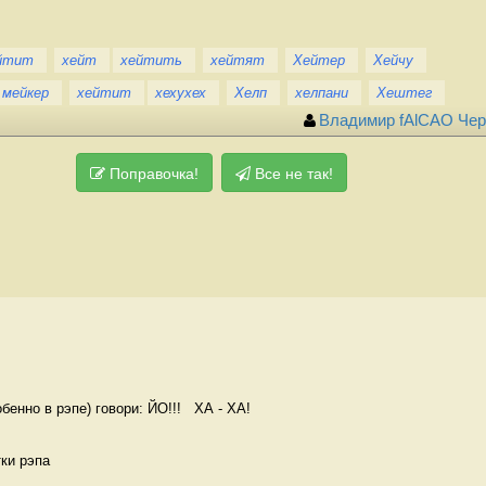
йтит
хейт
хейтить
хейтят
Хейтер
Хейчу
 мейкер
хейтит
хехухех
Хелп
хелпани
Хештег
Владимир fAlCAO Че
Поправочка!
Все не так!
бенно в рэпе) говори: ЙО!!!   ХА - ХА! 
ки рэпа 