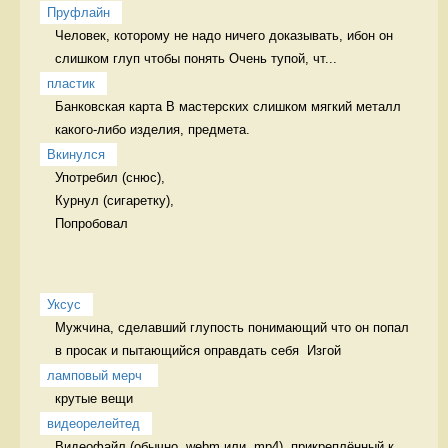
Пруфлайн
Человек, которому не надо ничего доказывать, ибон он 
слишком глуп чтобы понять Очень тупой, чт...
пластик
Банковская карта В мастерских слишком мягкий металл 
какого-либо изделия, предмета. 
Вкинулся
Употребил (снюс),

Курнул (сигаретку),

Попробовал 
Уксус
Мужчина, сделавший глупость понимающий что он попал 
в просак и пытающийся оправдать себя  Изгой
ламповый мерч 
крутые вещи 
видеорелейтед
Видеофайл (обычно .webm или .mp4), прикреплённый к 