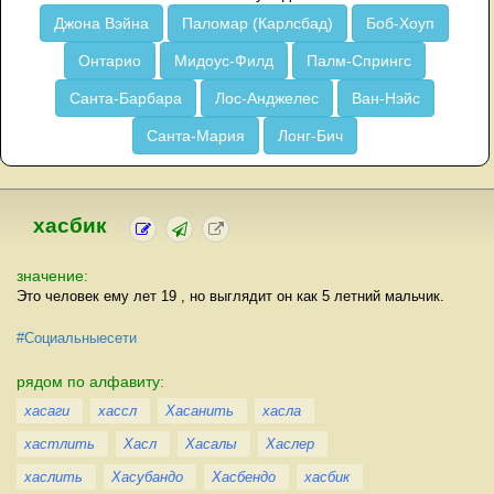
Джона Вэйна
Паломар (Карлсбад)
Боб-Хоуп
Онтарио
Мидоус-Филд
Палм-Спрингс
Санта-Барбара
Лос-Анджелес
Ван-Нэйс
Санта-Мария
Лонг-Бич
хасбик
значение:
Это человек ему лет 19 , но выглядит он как 5 летний мальчик.
#Социальныесети
рядом по алфавиту:
хасаги
хассл
Хасанить
хасла
хастлить
Хасл
Хасалы
Хаслер
хаслить
Хасубандо
Хасбендо
хасбик