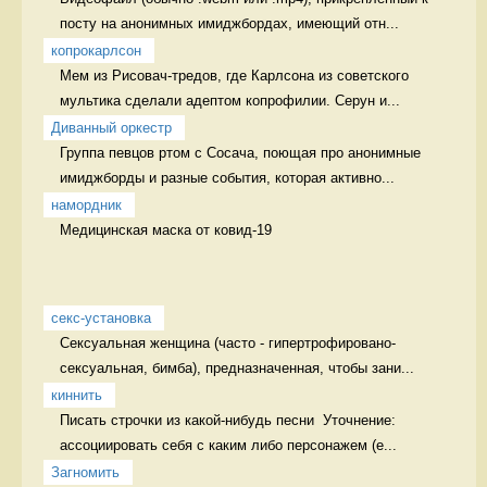
посту на анонимных имиджбордах, имеющий отн...
копрокарлсон
Мем из Рисовач-тредов, где Карлсона из советского 
мультика сделали адептом копрофилии. Серун и...
Диванный оркестр
Группа певцов ртом с Сосача, поющая про анонимные 
имиджборды и разные события, которая активно...
намордник
Медицинская маска от ковид-19 
секс-установка
Сексуальная женщина (часто - гипертрофировано-
сексуальная, бимба), предназначенная, чтобы зани...
киннить
Писать строчки из какой-нибудь песни  Уточнение: 
ассоциировать себя с каким либо персонажем (е...
Загномить