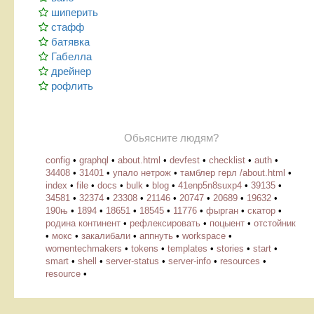
шиперить
стафф
батявка
Габелла
дрейнер
рофлить
Обьясните людям?
config
•
graphql
•
about.html
•
devfest
•
checklist
•
auth
•
34408
•
31401
•
упало нетрож
•
тамблер герл /about.html
•
index
•
file
•
docs
•
bulk
•
blog
•
41enp5n8suxp4
•
39135
•
34581
•
32374
•
23308
•
21146
•
20747
•
20689
•
19632
•
190њ
•
1894
•
18651
•
18545
•
11776
•
фырган
•
скатор
•
родина континент
•
рефлексировать
•
поцыент
•
отстойник
•
мокс
•
закалибали
•
аппнуть
•
workspace
•
womentechmakers
•
tokens
•
templates
•
stories
•
start
•
smart
•
shell
•
server-status
•
server-info
•
resources
•
resource
•