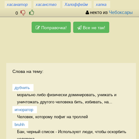
хасанатор
хасанство
Халоффейм
хапка
некто из
Чебоксары
0
Поправочка!
Все не так!
Слова на тему:
дубчить
морально либо физически доминировать, унижать и 
уничтожать другого человека бить, избивать, на...
игноратор
Человек, которому пофиг на троллей 
bruhh
Бан, черный список - Используют люди, чтобы оскорбить 
человека 