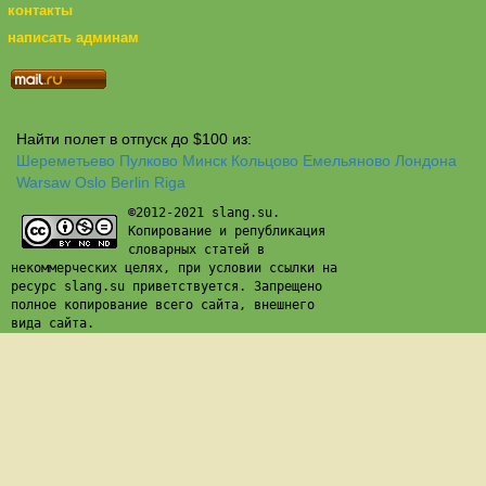
контакты
написать админам
Найти полет в отпуск до $100 из:
Шереметьево
Пулково
Минск
Кольцово
Емельяново
Лондона
Warsaw
Oslo
Berlin
Riga
©2012-2021 slang.su.
Копирование и републикация
словарных статей в
некоммерческих целях, при условии ссылки на
ресурс slang.su приветствуется. Запрещено
полное копирование всего сайта, внешнего
вида сайта.