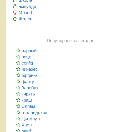
Шкила
ампулда
Mband
Жалеп
Популярное за сегодня
рарный
роцк
config
чиназес
оффник
фарту
баребух
кирять
краш
Слпвм
голландский
Цьомнуть
Хасл
вайб