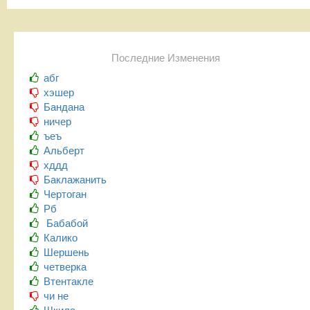
Последние Изменения
абг
хэшер
Бандана
ничер
ъеъ
Альберт
хддд
Баклажанить
Чертоган
Рб
Бабабой
Калико
Шершень
четверка
Втентакле
чи не