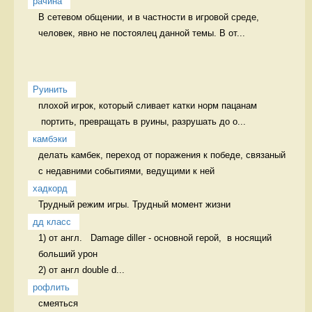
рачина
В сетевом общении, и в частности в игровой среде, 
человек, явно не постоялец данной темы. В от...
Руинить
плохой игрок, который сливает катки норм пацанам

 портить, превращать в руины, разрушать до о...
камбэки
делать камбек, переход от поражения к победе, связаный 
с недавними событиями, ведущими к ней 
хадкорд
Трудный режим игры. Трудный момент жизни
дд класс
1) от англ.   Damage diller - основной герой,  в носящий 
больший урон

2) от англ double d...
рофлить
смеяться 