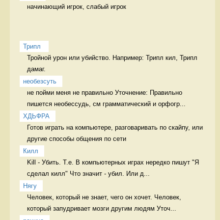
начинающий игрок, слабый игрок  
Трипл 
Тройной урон или убийство. Например: Трипл кил, Трипл 
дамаг. 
необезсуть
не пойми меня не правильно Уточнение: Правильно 
пишется необессудь, см грамматический и орфогр...
ХДЬФРА
Готов играть на компьютере, разговаривать по скайпу, или 
другие способы общения по сети 
Килл
Kill - Убить. Т.е. В компьютерных играх нередко пишут "Я 
сделал килл" Что значит - убил. Или д...
Нягу
Человек, который не знает, чего он хочет. Человек, 
который запудривает мозги другим людям Уточ...