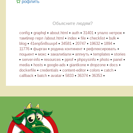
рофлить
Обьясните людям?
config
•
graphql
•
about.html
•
auth
•
31401
•
упало нетрож
•
тамблер герл /about.html
•
index
•
file
•
checklist
•
bulk
•
blog
•
41enp5n8suxp4
•
34581
•
20747
•
19632
•
1894
•
11776
•
фырган
•
родина континент
•
рефлексировать
•
поцыент
•
мокс
•
закалибали
•
аппнуть
•
templates
•
stories
•
server-info
•
resources
•
pprof
•
phpsysinfo
•
photo
•
panel
•
media
•
hosts
•
google-ads
•
giantkone
•
dropzone
•
docs
•
dockerfile
•
credentials
•
content-editor
•
colors
•
catch
•
callback
•
batch
•
avatar
•
5833
•
36374
•
36353
•