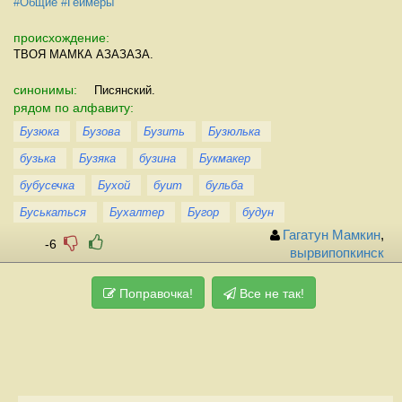
#Общие
#Геймеры
происхождение:
ТВОЯ МАМКА АЗАЗАЗА.
синонимы:
Писянский.
рядом по алфавиту:
Бузюка
Бузова
Бузить
Бузюлька
бузька
Бузяка
бузина
Букмакер
бубусечка
Бухой
буит
бульба
Буськаться
Бухалтер
Бугор
будун
Гагатун Мамкин
,
-6
вырвипопкинск
Поправочка!
Все не так!