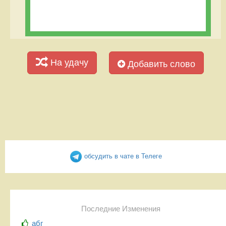
На удачу
Добавить слово
обсудить в чате в Телеге
Последние Изменения
абг