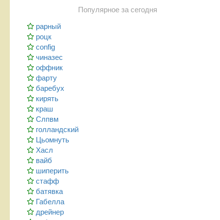
Популярное за сегодня
рарный
роцк
config
чиназес
оффник
фарту
баребух
кирять
краш
Слпвм
голландский
Цьомнуть
Хасл
вайб
шиперить
стафф
батявка
Габелла
дрейнер