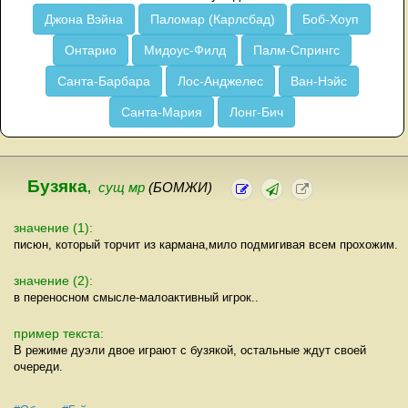
Джона Вэйна
Паломар (Карлсбад)
Боб-Хоуп
Онтарио
Мидоус-Филд
Палм-Спрингс
Санта-Барбара
Лос-Анджелес
Ван-Нэйс
Санта-Мария
Лонг-Бич
Бузяка
,
сущ мр
(БОМЖИ)
значение (1):
писюн, который торчит из кармана,мило подмигивая всем прохожим.
значение (2):
в переносном смысле-малоактивный игрок..
пример текста:
В режиме дуэли двое играют с бузякой, остальные ждут своей
очереди.