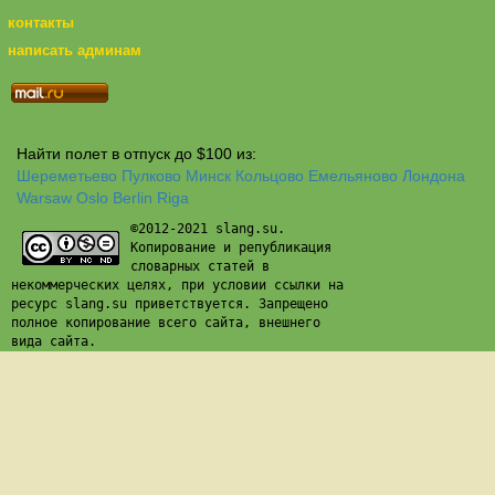
контакты
написать админам
Найти полет в отпуск до $100 из:
Шереметьево
Пулково
Минск
Кольцово
Емельяново
Лондона
Warsaw
Oslo
Berlin
Riga
©2012-2021 slang.su.
Копирование и републикация
словарных статей в
некоммерческих целях, при условии ссылки на
ресурс slang.su приветствуется. Запрещено
полное копирование всего сайта, внешнего
вида сайта.