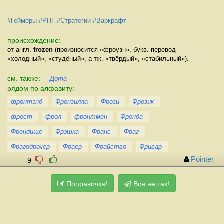
#Геймеры
#РПГ
#Стратегии
#Варкрафт
происхождение:
от англ.
frozen
(произносится «фроузн», букв. перевод —
«холодный», «студёный», а тж. «твёрдый», «стабильный»).
см. также:
Дота
рядом по алфавиту:
фронтэнд
Фронзилла
Фрози
Фрозик
фрост
фрол
фронтмен
Фронда
Френдище
Фрэшка
Франс
Фраг
Фрагодрочер
Фраер
Фрайство
Фривар
Pointer
-9
Поправочка!
Все не так!