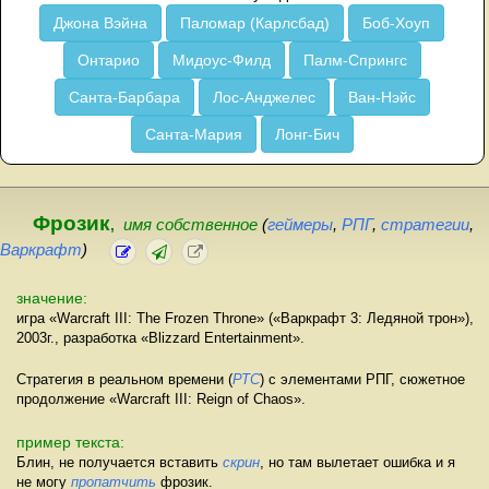
Джона Вэйна
Паломар (Карлсбад)
Боб-Хоуп
Онтарио
Мидоус-Филд
Палм-Спрингс
Санта-Барбара
Лос-Анджелес
Ван-Нэйс
Санта-Мария
Лонг-Бич
Фрозик
,
имя собственное
(
геймеры
,
РПГ
,
стратегии
,
Варкрафт
)
значение:
игра «Warcraft III: The Frozen Throne» («Варкрафт 3: Ледяной трон»),
2003г., разработка «Blizzard Entertainment».
Стратегия в реальном времени (
РТС
) с элементами РПГ, сюжетное
продолжение «Warcraft III: Reign of Chaos».
пример текста:
Блин, не получается вставить
скрин
, но там вылетает ошибка и я
не могу
пропатчить
фрозик.