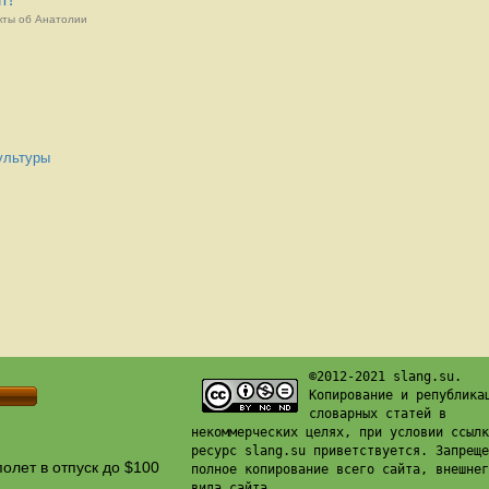
кты об Анатолии
культуры
©2012-2021 slang.su.
Копирование и република
словарных статей в
некоммерческих целях, при условии ссылк
ресурс slang.su приветствуется. Запреще
олет в отпуск до $100
полное копирование всего сайта, внешнег
вида сайта.