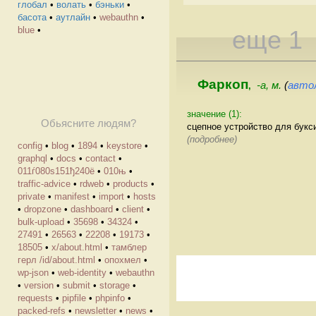
глобал
•
волать
•
бэньки
•
басота
•
аутлайн
•
webauthn
•
blue
•
еще 1
Фаркоп
-а, м.
(
авто
,
значение (1):
Обьясните людям?
сцепное устройство для букс
(подробнее)
config
•
blog
•
1894
•
keystore
•
graphql
•
docs
•
contact
•
011ѓ080ѕ151ђ240ё
•
010њ
•
traffic-advice
•
rdweb
•
products
•
private
•
manifest
•
import
•
hosts
•
dropzone
•
dashboard
•
client
•
bulk-upload
•
35698
•
34324
•
27491
•
26563
•
22208
•
19173
•
18505
•
х/about.html
•
тамблер
герл /id/about.html
•
опохмел
•
wp-json
•
web-identity
•
webauthn
•
version
•
submit
•
storage
•
requests
•
pipfile
•
phpinfo
•
packed-refs
•
newsletter
•
news
•