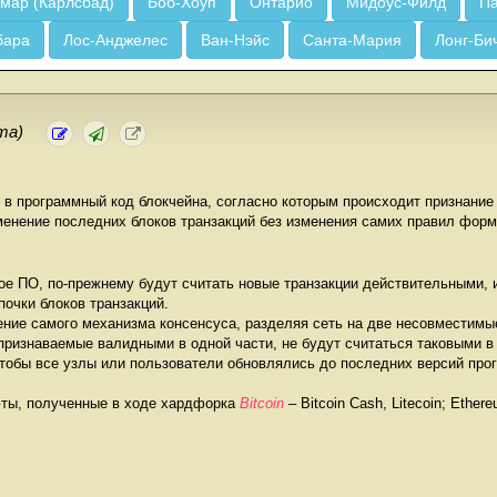
мар (Карлсбад)
Боб-Хоуп
Онтарио
Мидоус-Филд
Па
бара
Лос-Анджелес
Ван-Нэйс
Санта-Мария
Лонг-Би
та)
 в программный код блокчейна, согласно которым происходит признание
енение последних блоков транзакций без изменения самих правил форм
е ПО, по-прежнему будут считать новые транзакции действительными, и
очки блоков транзакций.
ние самого механизма консенсуса, разделяя сеть на две несовместимые
 признаваемые валидными в одной части, не будут считаться таковыми в
тобы все узлы или пользователи обновлялись до последних версий про
ты, полученные в ходе хардфорка
Bitcoin
– Bitcoin Cash, Litecoin; Ether