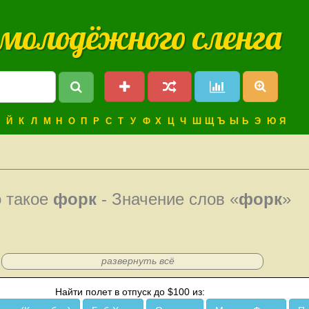
 молодёжного сленга
Й
К
Л
М
Н
О
П
Р
С
Т
У
Ф
Х
Ц
Ч
Ш
Щ
Ъ
Ы
Ь
Э
Ю
Я
о такое
форк
- Значение слов «
форк
»
развернуть всё
Найти полет в отпуск до $100 из: