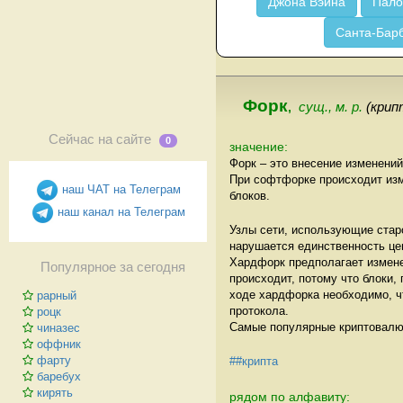
Джона Вэйна
Пало
Санта-Бар
Форк
,
сущ., м. р.
(крип
Сейчас на сайте
0
значение:
Форк – это внесение изменений
При софтфорке происходит изм
наш ЧАТ на Телеграм
блоков.
наш канал на Телеграм
Узлы сети, использующие старо
нарушается единственность цеп
Хардфорк предполагает измене
Популярное за сегодня
происходит, потому что блоки,
ходе хардфорка необходимо, ч
рарный
протокола.
роцк
Самые популярные криптовалю
чиназес
оффник
фарту
##крипта
баребух
кирять
рядом по алфавиту: