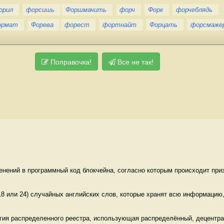
орил
форсишь
Форшмачить
форч
Форк
форчеблядь
ормат
Форева
форест
фортнайт
Форцать
форсмаже
Поправочка!
Все не так!
енений в программный код блокчейна, согласно которым происходит приз
 18 или 24) случайных английских слов, которые хранят всю информацию, 
гия распределенного реестра, использующая распределённый, децентрал