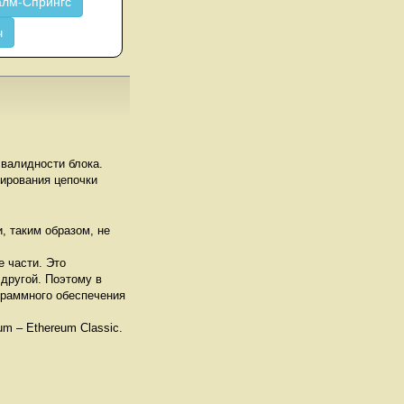
лм-Спрингс
ч
 валидности блока.
ирования цепочки
, таким образом, не
 части. Это
 другой. Поэтому в
граммного обеспечения
eum – Ethereum Classic.