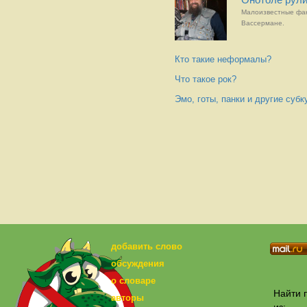
Малоизвестные фа
Вассермане.
Кто такие неформалы?
Что такое рок?
Эмо, готы, панки и другие суб
добавить слово
обсуждения
о словаре
Найти п
авторы