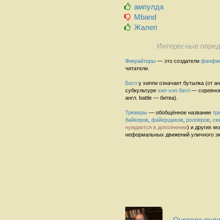
ампулда
Mband
Жалеп
Интересные опред
Фикрайтеры
— это создатели
фанфи
читатели.
Батл
у хиппи означает бутылка (от англ
субкультуре
хип-хоп
батл
— соревнов
англ. battle — битва).
Трюкеры
— обобщённое название
тр
байкеров
,
файерщиков
,
роллеров
,
ск
нуждается в дополнении
) и других 
неформальных движений уличного эк
Онотоле рули