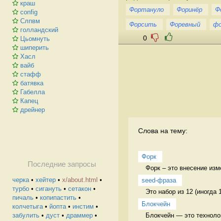
краш
Фортануло
Форинёр
Ф
config
Слпвм
Форсить
Форевный
ф
голландский
0
Цьомнуть
шиперить
Хасл
вайб
стафф
батявка
Габелла
Капец
дрейнер
Слова на тему:
Форк
Последние запросы
Форк – это внесение изм
черка
•
хейтер
•
х/about.html
•
seed-фраза
турбо
•
сигануть
•
сетакон
•
Это набор из 12 (иногда
пичаль
•
копипастить
•
Блокчейн
колчетыга
•
йопта
•
инстим
•
Блокчейн — это техноло
забулить
•
дуст
•
драммер
•