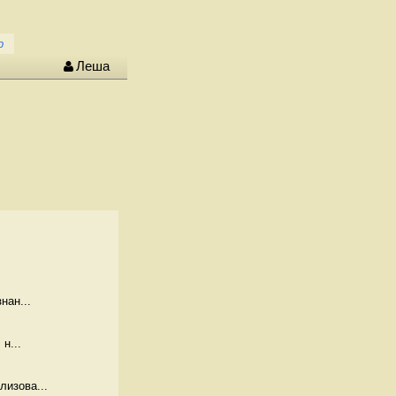
р
Леша
нан...
н...
изова...