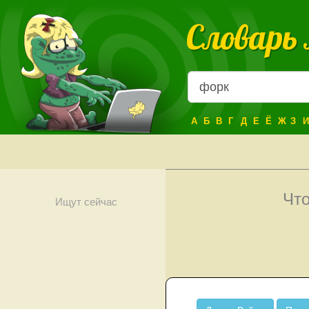
Словарь
А
Б
В
Г
Д
Е
Ё
Ж
З
И
Чт
Ищут сейчас