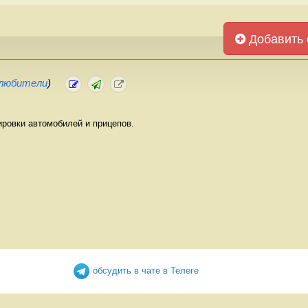
Добавить 
любители
)
ировки автомобилей и прицепов.
обсудить в чате в Телеге