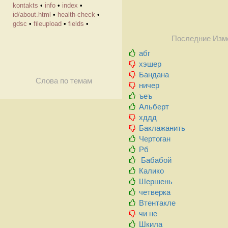
kontakts
•
info
•
index
•
id/about.html
•
health-check
•
gdsc
•
fileupload
•
fields
•
Последние Изм
абг
хэшер
Бандана
Слова по темам
ничер
ъеъ
Альберт
хддд
Баклажанить
Чертоган
Рб
Бабабой
Калико
Шершень
четверка
Втентакле
чи не
Шкила