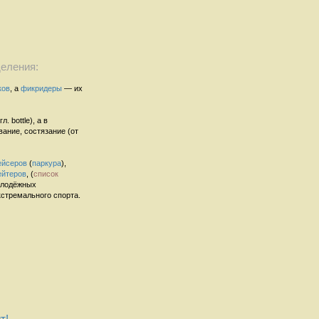
еления:
ков
, а
фикридеры
— их
. bottle), а в
ание, состязание (от
ейсеров
(
паркура
),
ейтеров
, (
список
молодёжных
стремального спорта.
т!