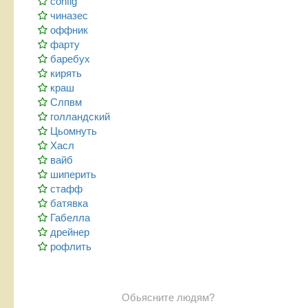
config
чиназес
оффник
фарту
баребух
кирять
краш
Слпвм
голландский
Цьомнуть
Хасл
вайб
шиперить
стафф
батявка
Габелла
дрейнер
рофлить
Обьясните людям?