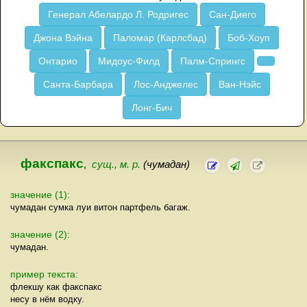
Генерал Абелардо Л. Родригес
Сан-Диего
Джона Вэйна
Паломар (Карлсбад)
Боб-Хоуп
Онтарио
Мидоус-Филд
Палм-Спрингс
Санта-Барбара
Лос-Анджелес
Ван-Нэйс
Лонг-Бич
факспакс
,
сущ., м. р.
(чумадан)
значение (1):
чумадан сумка луи витон партфель багаж.
значение (2):
чумадан.
пример текста:
флекшу как факспакс
несу в нём водку.