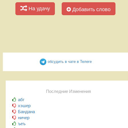
На удачу
Добавить слово
обсудить в чате в Телеге
Последние Изменения
абг
хэшер
Бандана
ничер
ъеъ