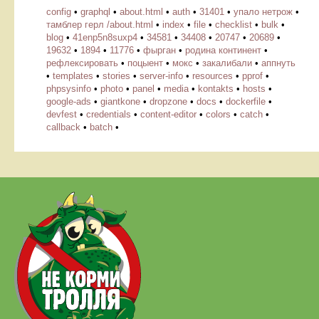
config
•
graphql
•
about.html
•
auth
•
31401
•
упало нетрож
•
тамблер герл /about.html
•
index
•
file
•
checklist
•
bulk
•
blog
•
41enp5n8suxp4
•
34581
•
34408
•
20747
•
20689
•
19632
•
1894
•
11776
•
фырган
•
родина континент
•
рефлексировать
•
поцыент
•
мокс
•
закалибали
•
аппнуть
•
templates
•
stories
•
server-info
•
resources
•
pprof
•
phpsysinfo
•
photo
•
panel
•
media
•
kontakts
•
hosts
•
google-ads
•
giantkone
•
dropzone
•
docs
•
dockerfile
•
devfest
•
credentials
•
content-editor
•
colors
•
catch
•
callback
•
batch
•