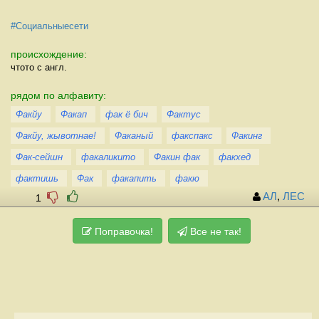
#Социальныесети
происхождение:
чтото с англ.
рядом по алфавиту:
Факйу
Факап
фак ё бич
Фактус
Факйу, жывотнае!
Факаный
факспакс
Факинг
Фак-сейшн
факаликито
Факин фак
факхед
фактишь
Фак
факапить
факю
АЛ
,
ЛЕС
1
Поправочка!
Все не так!