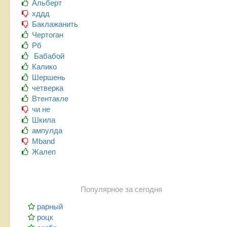
Альберт
хддд
Баклажанить
Чертоган
Рб
Бабабой
Калико
Шершень
четверка
Втентакле
чи не
Шкила
ампулда
Mband
Жалеп
Популярное за сегодня
рарный
роцк