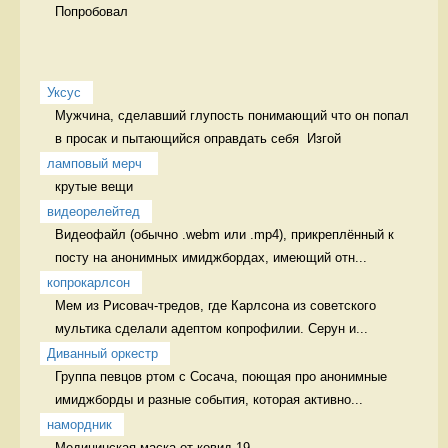
Попробовал 
Уксус
Мужчина, сделавший глупость понимающий что он попал 
в просак и пытающийся оправдать себя  Изгой
ламповый мерч 
крутые вещи 
видеорелейтед
Видеофайл (обычно .webm или .mp4), прикреплённый к 
посту на анонимных имиджбордах, имеющий отн...
копрокарлсон
Мем из Рисовач-тредов, где Карлсона из советского 
мультика сделали адептом копрофилии. Серун и...
Диванный оркестр
Группа певцов ртом с Сосача, поющая про анонимные 
имиджборды и разные события, которая активно...
намордник
Медицинская маска от ковид-19 