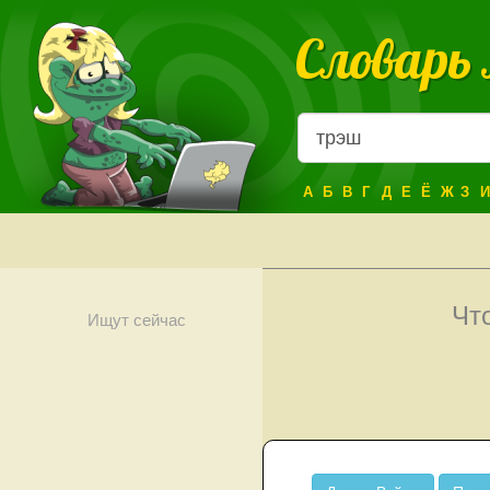
Словарь
А
Б
В
Г
Д
Е
Ё
Ж
З
И
Чт
Ищут сейчас