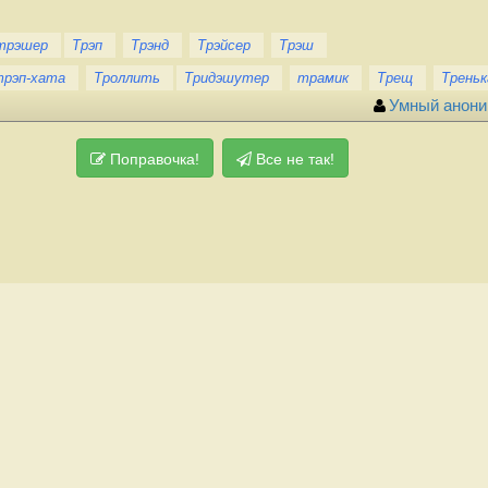
трэшер
Трэп
Трэнд
Трэйсер
Трэш
трэп-хата
Троллить
Тридэшутер
трамик
Трещ
Трень
Умный анон
Поправочка!
Все не так!