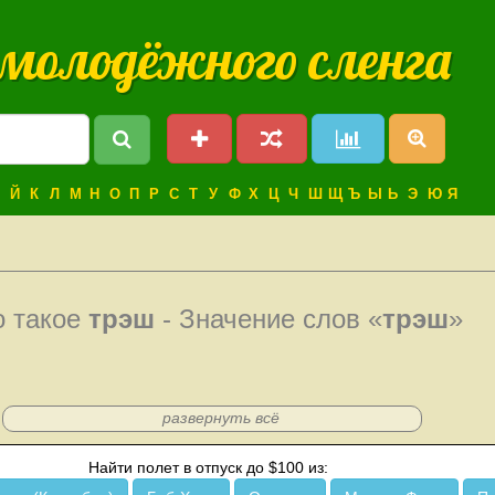
 молодёжного сленга
Й
К
Л
М
Н
О
П
Р
С
Т
У
Ф
Х
Ц
Ч
Ш
Щ
Ъ
Ы
Ь
Э
Ю
Я
о такое
трэш
- Значение слов «
трэш
»
развернуть всё
Найти полет в отпуск до $100 из: