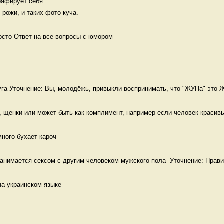
афирует себя 

 рожи, и таких фото куча. 
осто Ответ на все вопросы с юмором
га Уточнение: Вы, молодёжь, привыкли воспринимать, что "ЖУПа" это Ж
 щенки или может быть как комплимент, например если человек красивый
много бухает кароч
анимается сексом с другим человеком мужского пола  Уточнение: Прави
на украинском языке 
 