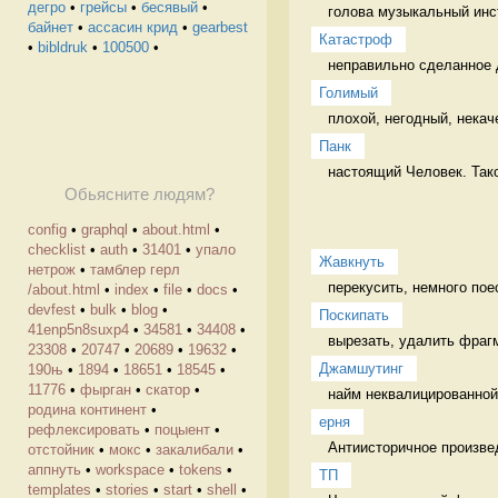
дегро
•
грейсы
•
бесявый
•
голова музыкальный инс
байнет
•
ассасин крид
•
gearbest
Катастроф
•
bibldruk
•
100500
•
неправильно сделанное 
Голимый
плохой, негодный, некач
Панк
настоящий Человек. Тако
Обьясните людям?
config
•
graphql
•
about.html
•
checklist
•
auth
•
31401
•
упало
Жавкнуть
нетрож
•
тамблер герл
перекусить, немного пое
/about.html
•
index
•
file
•
docs
•
devfest
•
bulk
•
blog
•
Поскипать
41enp5n8suxp4
•
34581
•
34408
•
23308
•
20747
•
20689
•
19632
•
Джамшутинг
190њ
•
1894
•
18651
•
18545
•
11776
•
фырган
•
скатор
•
найм неквалицированной 
родина континент
•
ерня
рефлексировать
•
поцыент
•
Антиисторичное произве
отстойник
•
мокс
•
закалибали
•
аппнуть
•
workspace
•
tokens
•
ТП
templates
•
stories
•
start
•
shell
•