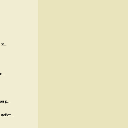
 ж...
...
я р...
дейст...