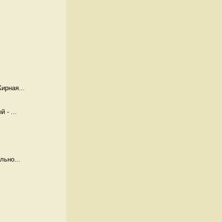
ирная...
 - ...
льно...