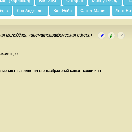
мар (Карлсбад)
Боб-Хоуп
Онтарио
Мидоус-Филд
Па
бара
Лос-Анджелес
Ван-Нэйс
Санта-Мария
Лонг-Би
ная молодёжь, кинематографическая сфера)
выходящее.
ние сцен насилия, много изображений кишок, крови и т.п..