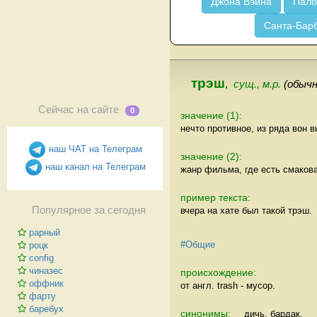
Джона Вэйна
Пало
Санта-Бар
трэш
,
сущ., м.р.
(обыч
Сейчас на сайте
0
значение (1):
нечто противное, из ряда вон 
наш ЧАТ на Телеграм
значение (2):
наш канал на Телеграм
жанр фильма, где есть смакова
пример текста:
Популярное за сегодня
вчера на хате был такой трэш.
рарный
#Общие
роцк
config
чиназес
происхождение:
оффник
от англ. trash - мусор.
фарту
баребух
синонимы:
дичь, бардак.