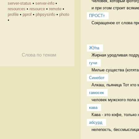
Человек, который фотогр
server-status
•
server-info
•
и при этом строит всякие
resources
•
resource
•
remote
•
profile
•
pprof
•
phpsysinfo
•
photo
ПРОСТт
•
Сокращеное от слова пр
ЖУпа
Слова по темам
Жирная уродливая подру
гучи
Милые существа (котята,
Синебот
Алкаш, пьяница Тот кто 
гамосек
человек мужского пола з
кава
Кава - это кофе, только 
абсурд
нелепость, бессмыслица