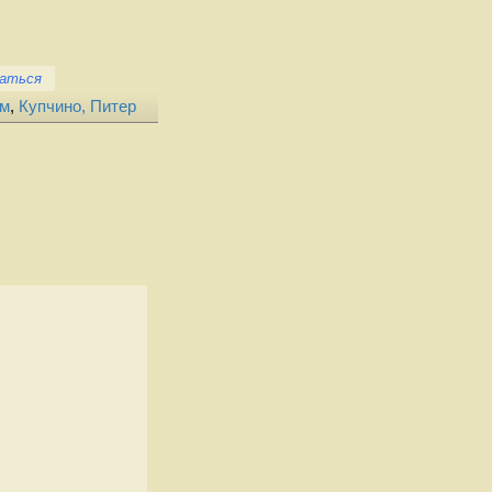
каться
им
,
Купчино, Питер