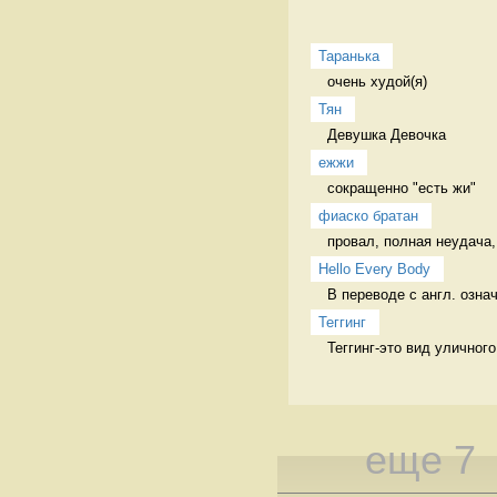
Таранька
очень худой(я) 
Тян
Девушка Девочка
ежжи
сокращенно "есть жи" 
фиаско братан
провал, полная неудача,
Hello Every Body
В переводе с англ. озна
Теггинг
Теггинг-это вид уличног
еще 7