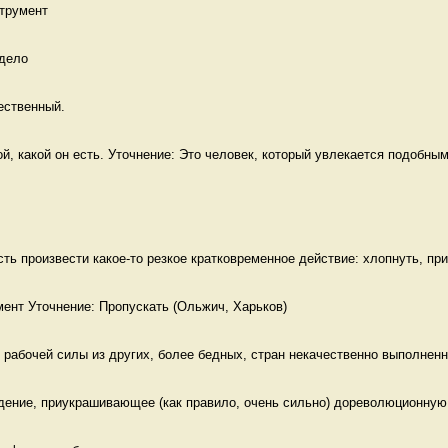
трумент
дело 
ественный. 
й, какой он есть. Уточнение: Это человек, который увлекается подобным
сть произвести какое-то резкое кратковременное действие: хлопнуть, прик
рабочей силы из других, более бедных, стран некачественно выполненна
дение, приукрашивающее (как правило, очень сильно) дореволюционную 