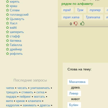
кирять
рядом по алфавиту:
краш
трэд
Трэк
трэпер
Слпвм
голландский
трэп хата
Трэпхата
Цьомнуть
Хасл
0
вайб
шиперить
стафф
батявка
Габелла
дрейнер
рофлить
Слова на тему:
Последние запросы
Махаловка
драка.  
чипок
•
чесать
•
унитазничать
•
трещать
•
стимить
•
сетка
•
Ливер
пидара
•
пейринг
•
моггать
•
живот 
мите
•
кринж
•
кланпати
•
Бубен
кадролик
•
зажимать
•
драгсы
•