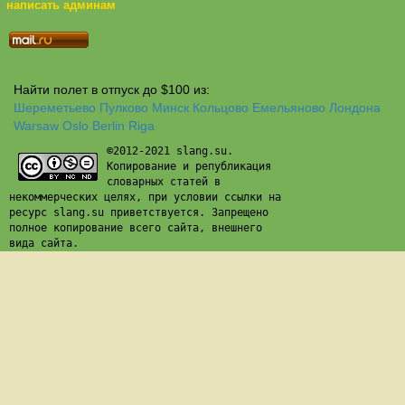
написать админам
Найти полет в отпуск до $100 из:
Шереметьево
Пулково
Минск
Кольцово
Емельяново
Лондона
Warsaw
Oslo
Berlin
Riga
©2012-2021 slang.su.
Копирование и републикация
словарных статей в
некоммерческих целях, при условии ссылки на
ресурс slang.su приветствуется. Запрещено
полное копирование всего сайта, внешнего
вида сайта.