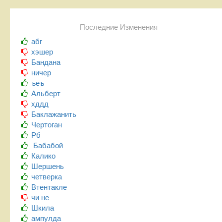
Последние Изменения
абг
хэшер
Бандана
ничер
ъеъ
Альберт
хддд
Баклажанить
Чертоган
Рб
Бабабой
Калико
Шершень
четверка
Втентакле
чи не
Шкила
ампулда