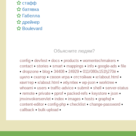
стафф
батявка
Габелла
дрейнер
Boulevard
Обьясните людям?
config
•
devfest
•
docs
•
products
•
womentechmakers
•
contact
•
stories
•
smart
•
mappings
•
info
•
google-ads
•
file
•
dropzone
•
blog
•
34408
•
24929
•
011ѓ080ѕ151ђ270ё
•
щило
•
скатор
•
свооя игра
•
отстойник
•
кг/about.html
•
квиттер
•
к/about.html
•
ибулбек
•
wp-json
•
worktree
•
whoami
•
users
•
traffic-advice
•
submit
•
shell
•
server-status
•
remote
•
private
•
pprof
•
packed-refs
•
keystore
•
json
•
jmxinvokerservlet
•
index
•
images
•
hosts
•
graphql
•
content-editor
•
config-php
•
checklist
•
change-password
•
callback
•
bulk-upload
•