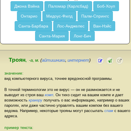
Джона Вэйна
Паломар (Карлсбад)
Боб-Хоуп
Онтарио
Мидоус-Филд
Палм-Спрингс
Санта-Барбара
Лос-Анджелес
Ван-Нэйс
Санта-Мария
Лонг-Бич
Троян
,
-а, м.
(
айтишники
,
интернет
)
значение:
вид компьютерного вируса, точнее вредоносной программы.
В точной терминологии это не вирус — он не размножается и не
выводит из строя ваш
комп
. Он тихо сидит на вашем компе и дает
возможность
кракеру
получать о вас информацию, например о ваших
паролях, или даже частично управлять вашим компом без вашего
ведома. Например, некоторые трояны могут рассылать
спам
с вашего
адреса.
пример текста: