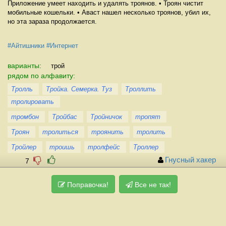
Приложение умеет находить и удалять троянов. • Троян чистит
мобильные кошельки. • Аваст нашел несколько троянов, убил их,
но эта зараза продолжается.
#Айтишники
#Интернет
варианты:
трой
рядом по алфавиту:
Тролль
Тройка. Семерка. Туз
Троллить
тролировать
тромбон
Тройбас
Тройничок
тропят
Троян
тролиться
троянить
тролить
Тройлер
троишь
тролфейс
Троллер
Гнусный хакер
7
Поправочка!
Все не так!