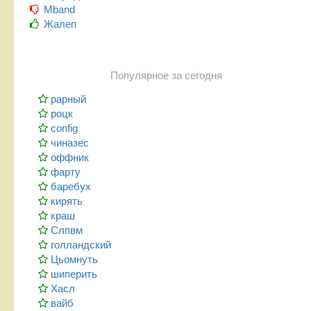
Mband
Жалеп
Популярное за сегодня
рарный
роцк
config
чиназес
оффник
фарту
баребух
кирять
краш
Слпвм
голландский
Цьомнуть
шиперить
Хасл
вайб