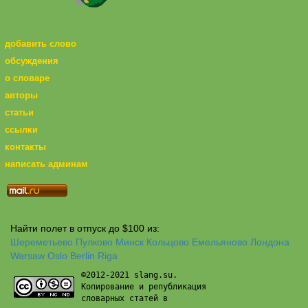
добавить слово
обсуждения
о словаре
авторы
статьи
ссылки
контакты
написать админам
Найти полет в отпуск до $100 из:
Шереметьево
Пулково
Минск
Кольцово
Емельяново
Лондона
Warsaw
Oslo
Berlin
Riga
©2012-2021 slang.su.
Копирование и републикация
словарных статей в