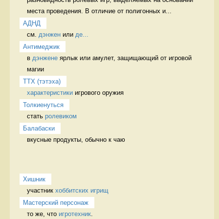
места проведения. В отличие от полигонных и...
АДНД
см. 
дэнжен
 или 
де...
Антимеджик
в 
дэнжене
 ярлык или амулет, защищающий от игровой 
магии 
ТТХ (тэтэха)
характеристики
 игрового оружия 
Толкиенуться
стать 
ролевиком
Балабаски
вкусные продукты, обычно к чаю 
Хишник
участник 
хоббитских игрищ
Мастерский персонаж
то же, что 
игротехник
. 