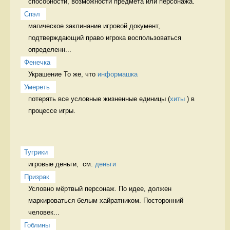
способности, возможности предмета или персонажа. 
Спэл
магическое заклинание игровой документ, 
подтверждающий право игрока воспользоваться 
определенн...
Фенечка
Украшение То же, что 
информашка
Умереть
потерять все условные жизненные единицы (
хиты
 ) в 
процессе игры. 
Тугрики
игровые деньги,  см. 
деньги
Призрак
Условно мёртвый персонаж. По идее, должен 
маркироваться белым хайратником. Посторонний 
человек...
Гоблины