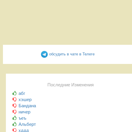
обсудить в чате в Телеге
Последние Изменения
абг
хэшер
Бандана
ничер
ъеъ
Альберт
хддд