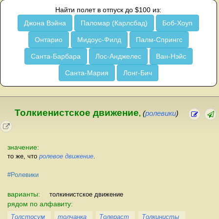
Найти полет в отпуск до $100 из:
Джона Вэйна
Паломар (Карлсбад)
Боб-Хоуп
Онтарио
Мидоус-Филд
Палм-Спрингс
Санта-Барбара
Лос-Анджелес
Ван-Нэйс
Санта-Мария
Лонг-Бич
Толкиенистское движение
,
(
ролевики
)
значение:
то же, что
ролевое движение
.
#Ролевики
варианты:
толкинистское движение
рядом по алфавиту:
Толстосум
толчанка
Толераст
Толкинисты