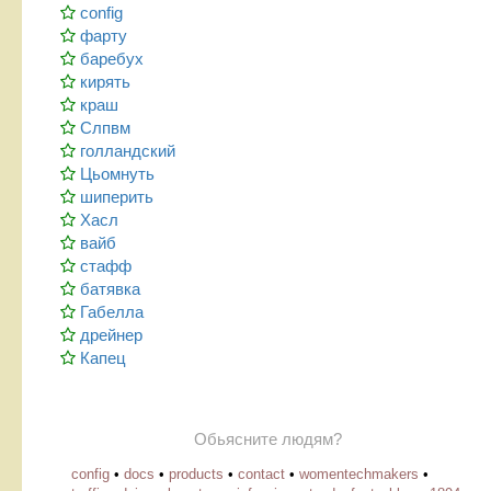
config
фарту
баребух
кирять
краш
Слпвм
голландский
Цьомнуть
шиперить
Хасл
вайб
стафф
батявка
Габелла
дрейнер
Капец
Обьясните людям?
config
•
docs
•
products
•
contact
•
womentechmakers
•