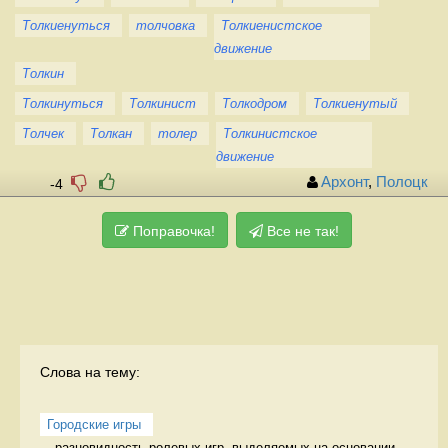
Толкиенуться
толчовка
Толкиенистское
движение
Толкин
Толкинуться
Толкинист
Толкодром
Толкиенутый
Толчек
Толкан
толер
Толкинистское
движение
Архонт
,
Полоцк
-4
Поправочка!
Все не так!
Слова на тему:
Городские игры
разновидность ролевых игр, выделяемых на основании 