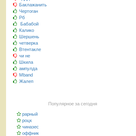
Баклажанить
Чертоган
Рб
Бабабой
Калико
Шершень
четверка
Втентакле
чи не
Шкила
ампулда
Mband
Жалеп
Популярное за сегодня
рарный
роцк
чиназес
оффник