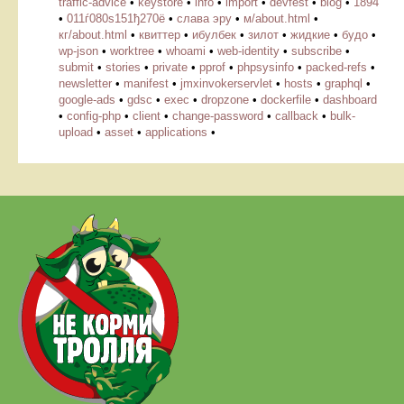
traffic-advice
•
keystore
•
info
•
import
•
devfest
•
blog
•
1894
•
011ѓ080ѕ151ђ270ё
•
слава эру
•
м/about.html
•
кг/about.html
•
квиттер
•
ибулбек
•
зилот
•
жидкие
•
будо
•
wp-json
•
worktree
•
whoami
•
web-identity
•
subscribe
•
submit
•
stories
•
private
•
pprof
•
phpsysinfo
•
packed-refs
•
newsletter
•
manifest
•
jmxinvokerservlet
•
hosts
•
graphql
•
google-ads
•
gdsc
•
exec
•
dropzone
•
dockerfile
•
dashboard
•
config-php
•
client
•
change-password
•
callback
•
bulk-
upload
•
asset
•
applications
•