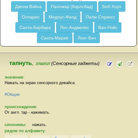
Джона Вэйна
Паломар (Карлсбад)
Боб-Хоуп
Онтарио
Мидоус-Филд
Палм-Спрингс
Санта-Барбара
Лос-Анджелес
Ван-Нэйс
Санта-Мария
Лонг-Бич
тапнуть
,
глагол
(Сенсорные гаджеты)
значение:
Нажать на экран сенсорного девайса.
#Общие
происхождение:
От англ. tap - нажимать.
синонимы:
нажать.
рядом по алфавиту: