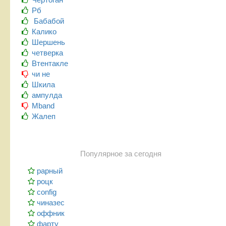
Рб
Бабабой
Калико
Шершень
четверка
Втентакле
чи не
Шкила
ампулда
Mband
Жалеп
Популярное за сегодня
рарный
роцк
config
чиназес
оффник
фарту