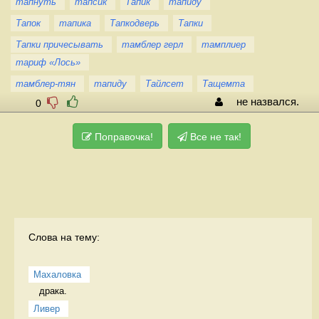
тапнуть
тапсик
Тапик
тапиду
Тапок
тапика
Тапкодверь
Тапки
Тапки причесывать
тамблер герл
тамплиер
тариф «Лось»
тамблер-тян
тапиду
Тайлсет
Тащемта
не назвался.
0
Поправочка!
Все не так!
Слова на тему:
Махаловка
драка.  
Ливер