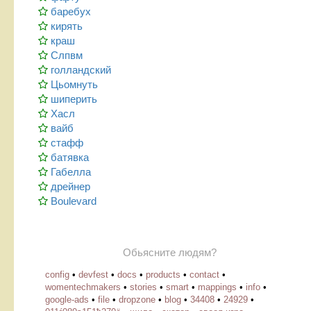
баребух
кирять
краш
Слпвм
голландский
Цьомнуть
шиперить
Хасл
вайб
стафф
батявка
Габелла
дрейнер
Boulevard
Обьясните людям?
config
•
devfest
•
docs
•
products
•
contact
•
womentechmakers
•
stories
•
smart
•
mappings
•
info
•
google-ads
•
file
•
dropzone
•
blog
•
34408
•
24929
•