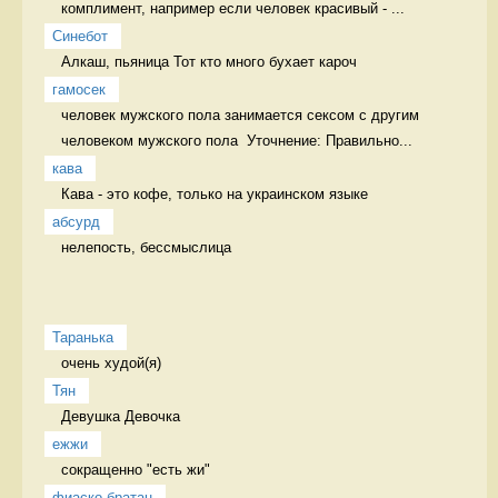
комплимент, например если человек красивый - ...
Синебот
Алкаш, пьяница Тот кто много бухает кароч
гамосек
человек мужского пола занимается сексом с другим 
человеком мужского пола  Уточнение: Правильно...
кава
Кава - это кофе, только на украинском языке 
абсурд
нелепость, бессмыслица 
Таранька
очень худой(я) 
Тян
Девушка Девочка
ежжи
сокращенно "есть жи" 
фиаско братан