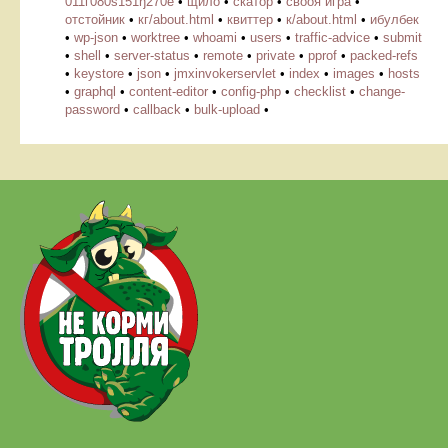
011ѓ080ѕ151ђ270ё
•
щило
•
скатор
•
свооя игра
•
отстойник
•
кг/about.html
•
квиттер
•
к/about.html
•
ибулбек
•
wp-json
•
worktree
•
whoami
•
users
•
traffic-advice
•
submit
•
shell
•
server-status
•
remote
•
private
•
pprof
•
packed-refs
•
keystore
•
json
•
jmxinvokerservlet
•
index
•
images
•
hosts
•
graphql
•
content-editor
•
config-php
•
checklist
•
change-
password
•
callback
•
bulk-upload
•