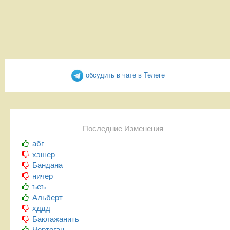
обсудить в чате в Телеге
Последние Изменения
абг
хэшер
Бандана
ничер
ъеъ
Альберт
хддд
Баклажанить
Чертоган