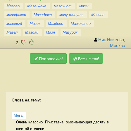
Мазово
Маза-Фака
мазохист
мазы
мазофакер
Мазифака
мазу тянуть
Мазяво
мазовый
Мазик
Маздень
Мазюканье
Мазёл
Маздай
Мазя
Мазурик
Ник Никеева
,
-2
Москва
Поправочка!
Все не так!
Слова на тему:
Мега
Очень классно  Приставка, обозначающая десять в 
шестой степени