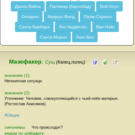
Джона Вэйна
Паломар (Карлсбад)
Боб-Хоуп
Онтарио
Мидоус-Филд
Палм-Спрингс
Санта-Барбара
Лос-Анджелес
Ван-Нэйс
Санта-Мария
Лонг-Бич
Мазефакер
,
Сущ
(Капец,пипец)
значение (1):
Непонятная ситуаци.
значение (2):
Уточнение: Человек, совокупляющийся с чьей-либо матерью.
(Ростислав Анисимов).
#Общие
синонимы:
Что происходит?
рядом по алфавиту: