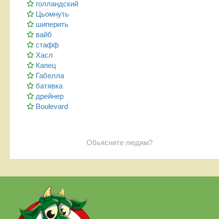
голландский
Цьомнуть
шиперить
вайб
стафф
Хасл
Капец
Габелла
батявка
дрейнер
Boulevard
Обьясните людям?