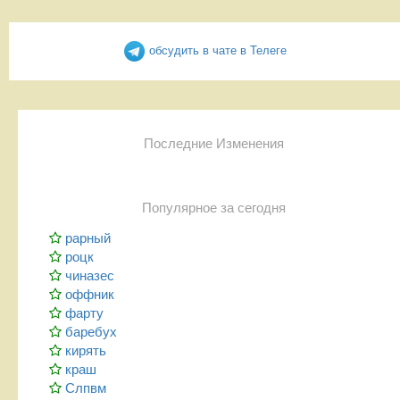
обсудить в чате в Телеге
Последние Изменения
Популярное за сегодня
рарный
роцк
чиназес
оффник
фарту
баребух
кирять
краш
Слпвм