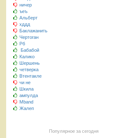
ничер
ъеъ
Альберт
хддд
Баклажанить
Чертоган
Рб
Бабабой
Калико
Шершень
четверка
Втентакле
чи не
Шкила
ампулда
Mband
Жалеп
Популярное за сегодня