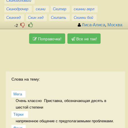
Скиноголовый
Скинодрочер
скини
Скитер
скинни герл
Скинхед
Скин хед
Скипать
Скинни бой
Лиса-Алиса
,
Москва
-2
Поправочка!
Все не так!
Слова на тему:
Мега
Очень классно  Приставка, обозначающая десять в 
шестой степени
Тёрки 
напряженное общение с предполагаемыми проблемами. 