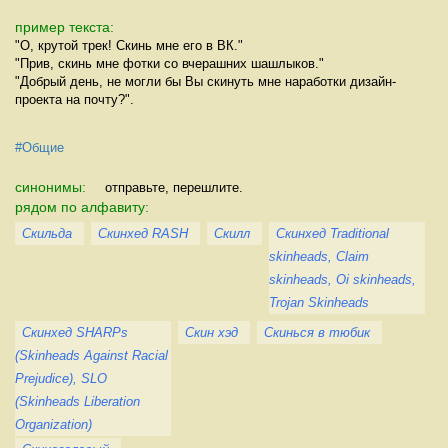
пример текста:
"О, крутой трек! Скинь мне его в ВК."
"Прив, скинь мне фотки со вчерашних шашлыков."
"Добрый день, не могли бы Вы скинуть мне наработки дизайн-
проекта на почту?".
#Общие
синонимы:
отправьте, перешлите.
рядом по алфавиту:
Скильда
Скинхед RASH
Скилл
Скинхед Traditional
skinheads, Claim
skinheads, Oi skinheads,
Trojan Skinheads
Скинхед SHARPs
Скин хэд
Скинься в тюбик
(Skinheads Against Racial
Prejudice), SLO
(Skinheads Liberation
Organization)