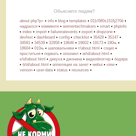
Обьясните людям?
about.php?p=
•
info
•
blog
•
templates
•
011ѓ080ѕ151ђ270ё
•
надрался
•
комменте
•
womentechmakers
•
smart
•
phpinfo
•
index
•
import
•
failureratevents
•
export
•
dropzone
•
devfest
•
dashboard
•
config
•
checklist
•
35428
•
35147
•
34581
•
34539
•
32958
•
19646
•
19602
•
19173
•
190њ
•
18604
•
010њ
•
шаповальчики
•
т/about.html
•
социо
•
проститьня
•
порвать
•
опохмел
•
м/id/about.html
•
к/id/about.html
•
дикуха
•
джонина
•
видеоблоггер
•
бодяра
•
б/id/about.html
•
аппеляция на зачет
•
webui
•
view
•
version
•
user-data
•
status
•
resources
•