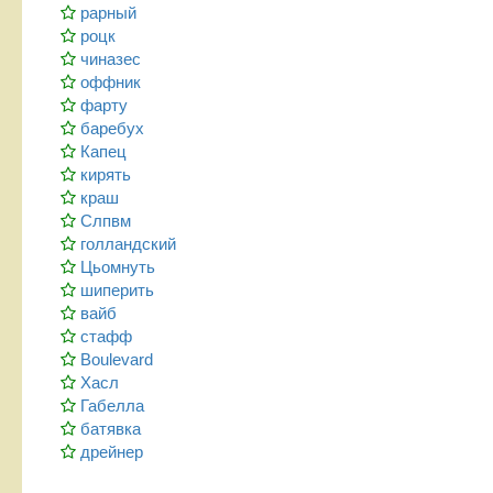
рарный
роцк
чиназес
оффник
фарту
баребух
Капец
кирять
краш
Слпвм
голландский
Цьомнуть
шиперить
вайб
стафф
Boulevard
Хасл
Габелла
батявка
дрейнер