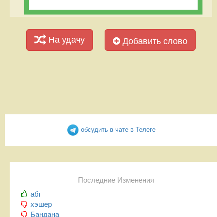
На удачу
Добавить слово
обсудить в чате в Телеге
Последние Изменения
абг
хэшер
Бандана