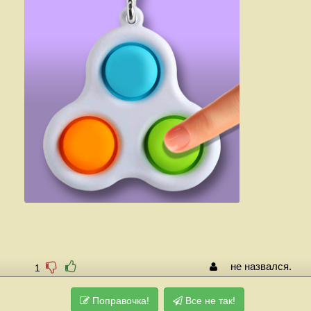
не назвался.
1
Поправочка!
Все не так!