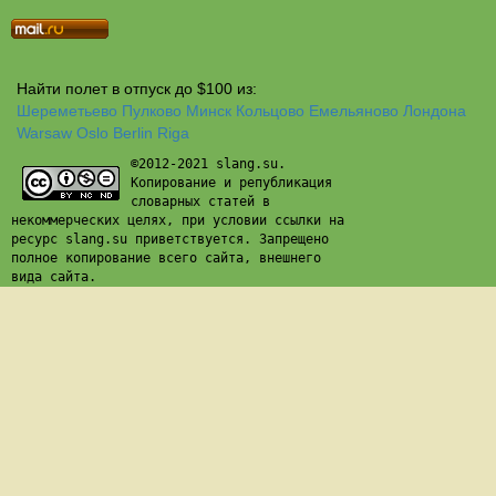
Найти полет в отпуск до $100 из:
Шереметьево
Пулково
Минск
Кольцово
Емельяново
Лондона
Warsaw
Oslo
Berlin
Riga
©2012-2021 slang.su.
Копирование и републикация
словарных статей в
некоммерческих целях, при условии ссылки на
ресурс slang.su приветствуется. Запрещено
полное копирование всего сайта, внешнего
вида сайта.