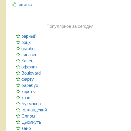
илитка
Популярное за сегодня
рарный
роцк
graphql
чиназес
Капец
оффник
Boulevard
фарту
баребух
кирять
краш
Букмакер
голландский
Слпвм
Цьомнуть
вайб