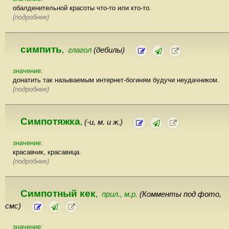
обалденительной красоты что-то или кто-то.
(подробнее)
симпить
глагол
(дебилы)
,
значение:
донатить так называемым интернет-богиням будучи неудачником.
(подробнее)
Симпотяжка
(-и, м. и ж.)
,
значение:
красавчик, красавица.
(подробнее)
Симпотный кек
прил., м.р.
(Комменты под фото,
,
смс)
значение: