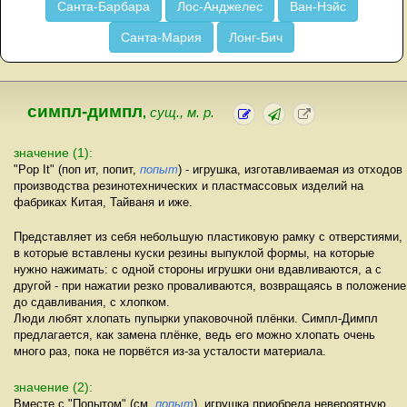
Санта-Барбара
Лос-Анджелес
Ван-Нэйс
Санта-Мария
Лонг-Бич
симпл-димпл
,
сущ., м. р.
значение (1):
"Pop It" (поп ит, попит,
попыт
) - игрушка, изготавливаемая из отходов
производства резинотехнических и пластмассовых изделий на
фабриках Китая, Тайваня и иже.
Представляет из себя небольшую пластиковую рамку с отверстиями,
в которые вставлены куски резины выпуклой формы, на которые
нужно нажимать: с одной стороны игрушки они вдавливаются, а с
другой - при нажатии резко проваливаются, возвращаясь в положение
до сдавливания, с хлопком.
Люди любят хлопать пупырки упаковочной плёнки. Симпл-Димпл
предлагается, как замена плёнке, ведь его можно хлопать очень
много раз, пока не порвётся из-за усталости материала.
значение (2):
Вместе с "Попытом" (см.
попыт
), игрушка приобрела невероятную