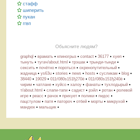
стафф
шиперить
пукан
ггвп
Обьясните людям?
graphql
•
врамать
•
кпиногрыз
•
contact
•
36177
•
хуеп
•
тынуть
•
тугач/about.html
•
трэшак
•
трынди-тынди
•
сексить
•
почётно
•
пороться
•
охренопутительный
•
жадница
•
ys63u
•
stories
•
news
•
hosts
•
cусликам
•
blog
•
38440
•
19029
•
011ѓ080ѕ151ђ270ё
•
011ѓ080ѕ151ђ240ё
•
чирим
•
чатлане
•
хуйсо
•
халоу
•
фанаты
•
тухлодырый
•
т/about.html
•
слапи-тапи
•
садист
•
рэйл
•
ротан
•
ролевой
игре
•
реасс
•
рачок
•
прихует
•
полики
•
пидос
•
пацстулом
•
патя
•
патороч
•
отбей
•
морты
•
микрухой
•
мандюк
•
мальщик
•