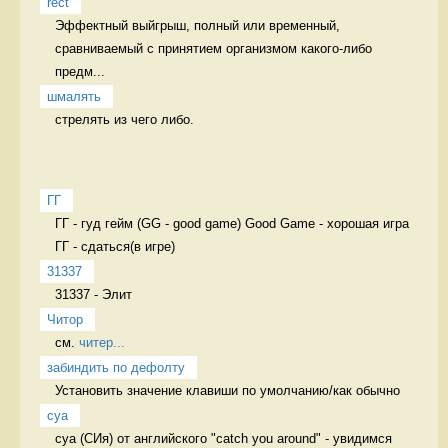
rect
Эффектный выйгрыш, полный или временный, 
сравниваемый с принятием организмом какого-либо 
предм...
шмалять
стрелять из чего либо. 
ГГ
ГГ - гуд гейм (GG - good game) Good Game - хорошая игра 
31337
31337 - Элит 
Читор
см. 
читер...
забиндить по дефолту
Установить значение клавиши по умолчанию/как обычно 
cya
cya (СИя) от английского "catch you around" - увидимся 