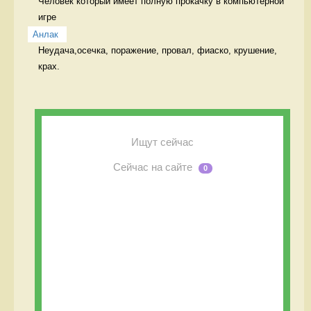
Человек который имеет полную прокачку в компьютерной 
игре 
Анлак
Неудача,осечка, поражение, провал, фиаско, крушение, 
крах. 
Ищут сейчас
Сейчас на сайте
0