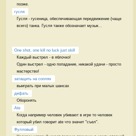
позже. 
гусля
Гусля - гусеница, обеспечивающая передвижение (чаще 
всего) танка. Гусля также обозначает музык...
One shot, one kill no luck just skill
Каждый выстрел - в яблочко! 

Один выстрел - одно попадание, никакой удачи - просто 
мастерство! 
затащить на соплях
выиграть при малых шансах 
дефать
Оборонять 
Ate
Когда например человек убивают в игре то человек 
который убил говорит ate что значит "съел". 
Фулловый