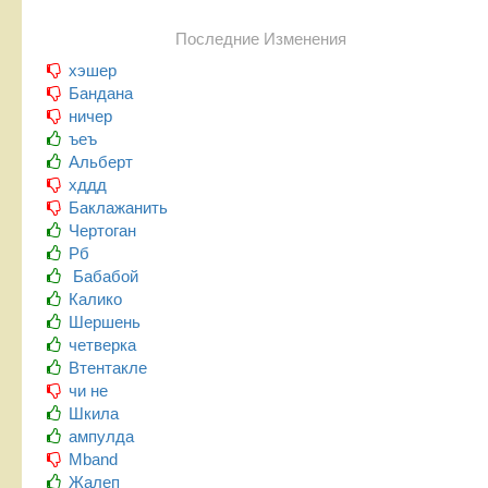
Последние Изменения
хэшер
Бандана
ничер
ъеъ
Альберт
хддд
Баклажанить
Чертоган
Рб
Бабабой
Калико
Шершень
четверка
Втентакле
чи не
Шкила
ампулда
Mband
Жалеп