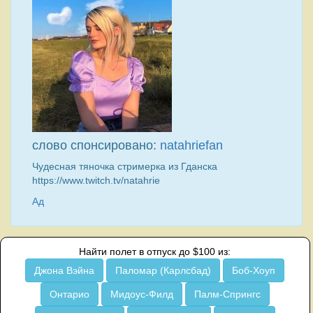
слово спонсировано:
natahriefan
Чудесная тяночка стримерка из Гданска
https://www.twitch.tv/natahrie
Ад
Найти полет в отпуск до $100 из:
Джона Вэйна
Паломар (Карлсбад)
Боб-Хоуп
Онтарио
Мидоус-Филд
Палм-Спрингс