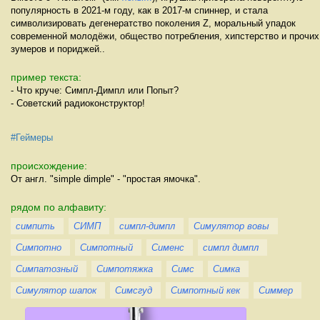
популярность в 2021-м году, как в 2017-м спиннер, и стала
символизировать дегенератство поколения Z, моральный упадок
современной молодёжи, общество потребления, хипстерство и прочих
зумеров и пориджей..
пример текста:
- Что круче: Симпл-Димпл или Попыт?
- Советский радиоконструктор!
#Геймеры
происхождение:
От англ. "simple dimple" - "простая ямочка".
рядом по алфавиту:
симпить
СИМП
симпл-димпл
Симулятор вовы
Симпотно
Симпотный
Сименс
симпл димпл
Симпатозный
Симпотяжка
Симс
Симка
Симулятор шапок
Симсгуд
Симпотный кек
Симмер