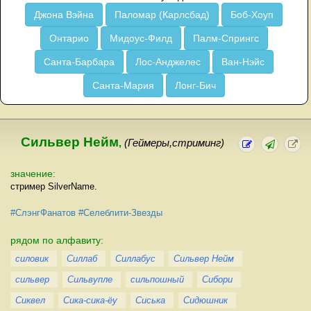
Джона Вэйна
Паломар (Карлсбад)
Боб-Хоуп
Онтарио
Мидоус-Филд
Палм-Спрингс
Санта-Барбара
Лос-Анджелес
Ван-Нэйс
Санта-Мария
Лонг-Бич
Сильвер Нейм
,
(Геймеры,стриминг)
значение:
стример SilverName.
#СлэнгФанатов
#Селеблити-Звезды
рядом по алфавиту:
силовик
Силлаб
Силлабус
Сильвер Нейм
сильвер
Сильвупле
сильпошный
Сибори
Сиквел
Сика-сика-ёу
Сиська
Сидюшник