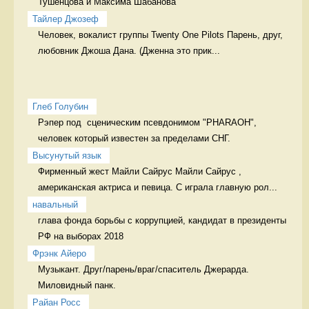
Тушенцова и Максима Шабанова 
Тайлер Джозеф
Человек, вокалист группы Twenty One Pilots Парень, друг, 
любовник Джоша Дана. (Дженна это прик...
Глеб Голубин
Рэпер под  сценическим псевдонимом "PHARAOH", 
человек который известен за пределами СНГ. 
Высунутый язык
Фирменный жест Майли Сайрус Майли Сайрус , 
американская актриса и певица. С играла главную рол...
навальный
глава фонда борьбы с коррупцией, кандидат в президенты 
РФ на выборах 2018 
Фрэнк Айеро
Музыкант. Друг/парень/враг/спаситель Джерарда. 
Миловидный панк.
Райан Росс