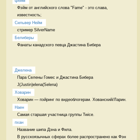
фейм
Фэйм от английского слова "Fame" - это слава, 
известность; 
Сильвер Нейм
стример SilverName 
Белиберы
Фанаты канадского певца Джастина Бибера 
Джелена
Пара Селены Гомес и Джастина Бибера

J(Justin)elena(Selena) 
Ховарин
Ховарин — пэйринг по видеоблогерам. Хованский/Ларин. 
Наен
Самая старшая участница группы Twice. 
пхан
Название шипа Дэна и Фила.

В русскоязычных сферах более распространено как Фэн 