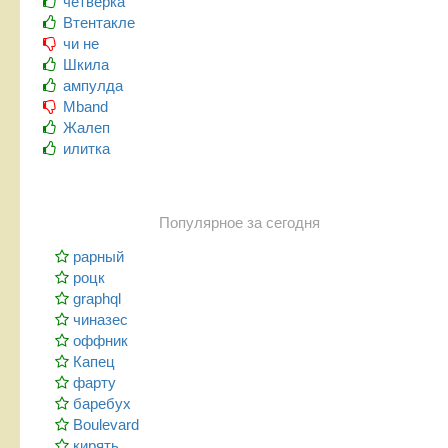
четверка
Втентакле
чи не
Шкила
ампулда
Mband
Жалеп
илитка
Популярное за сегодня
рарный
роцк
graphql
чиназес
оффник
Капец
фарту
баребух
Boulevard
кирять