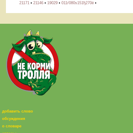
21171
•
21146
•
19029
•
011ѓ080ѕ151ђ270ё
•
добавить слово
обсуждения
о словаре