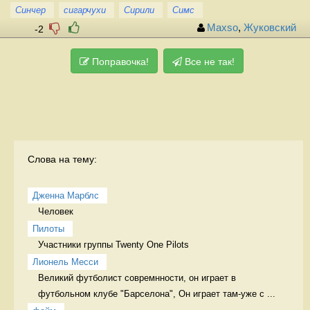
Синчер
сигарчухи
Сирили
Симс
Maxso
,
Жуковский
-2
Поправочка!
Все не так!
Слова на тему:
Дженна Марблс
Человек 
Пилоты
Участники группы Twenty One Pilots 
Лионель Месси
Великий футболист совремнности, он играет в 
футбольном клубе "Барселона", Он играет там-уже с ...