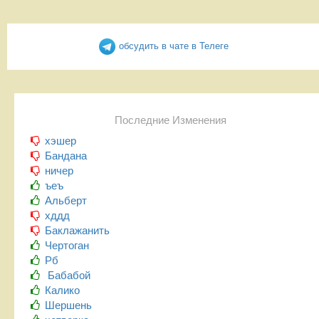
обсудить в чате в Телеге
Последние Изменения
хэшер
Бандана
ничер
ъеъ
Альберт
хддд
Баклажанить
Чертоган
Рб
Бабабой
Калико
Шершень