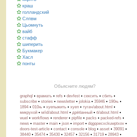
краш
голландский
Слпвм
Цьомнуть
вайб
стафф
шиперить
Букмакер
Хасл
понты
Обьясните людям?
graphql
•
врамать
•
refs
•
devfest
•
сексить
•
сбить
•
subscribe
•
stories
•
newsletter
•
jolokia
•
35946
•
190њ
•
1894
•
010њ
•
хуепыжить
•
хуеп
•
тугач/about.html
•
микрухой
•
м/id/about.html
•
дрёбанный
•
б/about.html
•
wuel
•
workflows
•
renderer
•
pipfile
•
packs
•
packed-refs
•
news
•
master
•
main
•
json
•
import
•
dqgqoecxckuwptxov
•
doors-test-article
•
contact
•
console
•
blog
•
asset
•
39091
•
38440
•
35474
•
35430
•
32457
•
32156
•
31719
•
28943
•