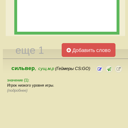
еще 1
Добавить слово
сильвер
сущ.м.р
(Геймеры CS:GO)
,
значение (1):
Игрок низкого уровня игры.
(подробнее)