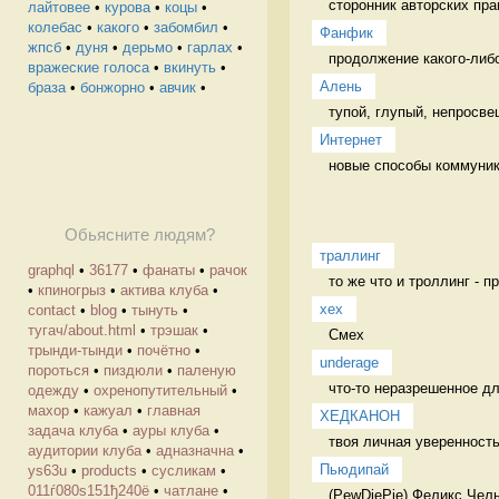
сторонник авторских пра
лайтовее
•
курова
•
коцы
•
колебас
•
какого
•
забомбил
•
Фанфик
жпсб
•
дуня
•
дерьмо
•
гарлах
•
продолжение какого-либо
вражеские голоса
•
вкинуть
•
Алень
браза
•
бонжорно
•
авчик
•
тупой, глупый, непросв
Интернет
новые способы коммуник
Обьясните людям?
траллинг
graphql
•
36177
•
фанаты
•
рачок
то же что и троллинг - п
•
кпиногрыз
•
актива клуба
•
хех
contact
•
blog
•
тынуть
•
тугач/about.html
•
трэшак
•
Смех 
трынди-тынди
•
почётно
•
underage
пороться
•
пиздюли
•
паленую
что-то неразрешенное дл
одежду
•
охренопутительный
•
махор
•
кажуал
•
главная
ХЕДКАНОН
задача клуба
•
ауры клуба
•
твоя личная уверенность,
аудитории клуба
•
адназначна
•
Пьюдипай
ys63u
•
products
•
cусликам
•
011ѓ080ѕ151ђ240ё
•
чатлане
•
(PewDiePie) Феликс Чель