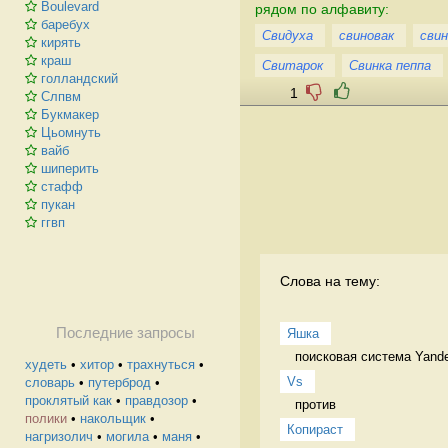
Boulevard
рядом по алфавиту:
баребух
Свидуха
свиновак
сви
кирять
краш
Свитарок
Свинка пеппа
голландский
1
Слпвм
Букмакер
Цьомнуть
вайб
шиперить
стафф
пукан
ггвп
Слова на тему:
Последние запросы
Яшка
поисковая система Yand
худеть
•
хитор
•
трахнуться
•
Vs
словарь
•
путерброд
•
проклятый как
•
правдозор
•
против 
полики
•
накольщик
•
Копираст
нагризолич
•
могила
•
маня
•