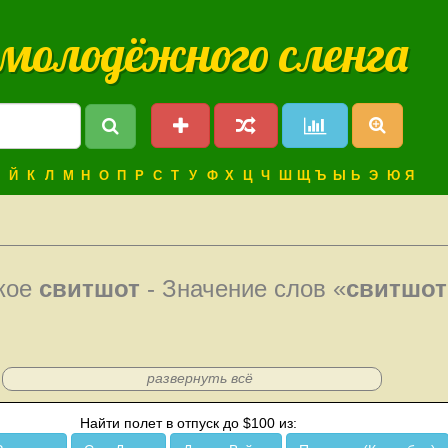
 молодёжного сленга
Й
К
Л
М
Н
О
П
Р
С
Т
У
Ф
Х
Ц
Ч
Ш
Щ
Ъ
Ы
Ь
Э
Ю
Я
акое
свитшот
- Значение слов «
свитшот
развернуть всё
Найти полет в отпуск до $100 из: