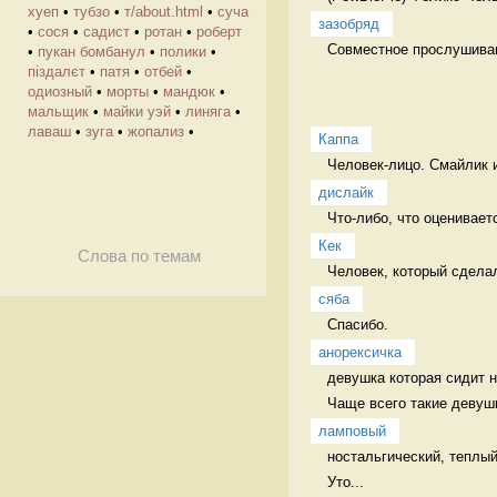
хуеп
•
тубзо
•
т/about.html
•
суча
зазобряд
•
сося
•
садист
•
ротан
•
роберт
Совместное прослушиван
•
пукан бомбанул
•
полики
•
піздалєт
•
патя
•
отбей
•
одиозный
•
морты
•
мандюк
•
мальщик
•
майки уэй
•
линяга
•
лаваш
•
зуга
•
жопализ
•
Каппа
Человек-лицо. Смайлик 
дислайк
Что-либо, что оцениваетс
Кек
Слова по темам
Человек, который сдела
сяба
Спасибо. 
анорексичка
девушка которая сидит н
Чаще всего такие девушк
ламповый
ностальгический, теплый
Уто...