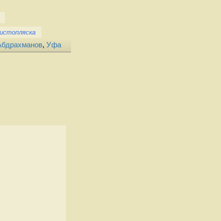
истопляска
Абдрахманов
,
Уфа