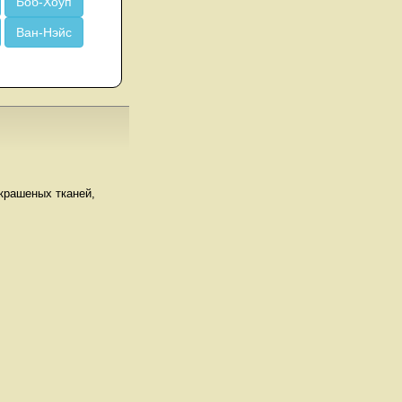
Боб-Хоуп
Ван-Нэйс
окрашеных тканей,