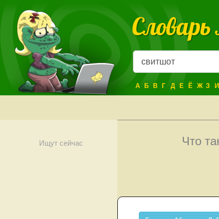
Словарь
А
Б
В
Г
Д
Е
Ё
Ж
З
И
Что т
Ищут сейчас