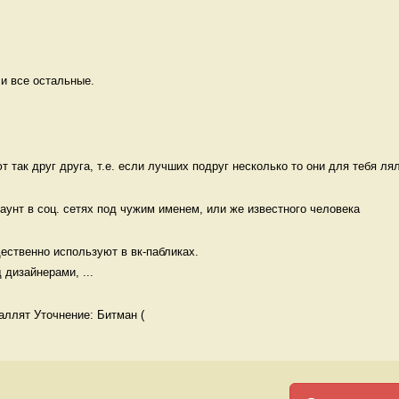
 и все остальные. 
 так друг друга, т.е. если лучших подруг несколько то они для тебя лял
аунт в соц. сетях под чужим именем, или же известного человека 
ственно используют в вк-пабликах.

дизайнерами, ...
раллят Уточнение: Битман (