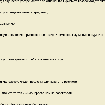
в; чаще всего употребляется по отношению к фирмам-правообладателям 
 произведения литературы, кино, 
ещенный чел 
ации и общения, привнесённые в мир  Всемирной Паутиной породили не 
роцесс выведения из себя оппонента в споре 
я малолеток, людей не достигших какого-то возраста 
 что что-то так и было, просто нам не рассказали 
берг - Шведский ютьюбер, геймер. 