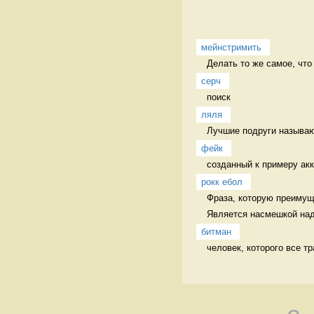
мейнстримить
Делать то же самое, что
серч
поиск 
ляля
Лучшие подруги называют
фейк
созданный к примеру акк
рокк ебол
Фраза, которую преимуще
Является насмешкой над 
битман
человек, которого все т