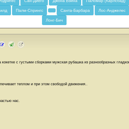
Родригес
Сан-Диего
Джона Вэйна
Паломар (Карлсбад)
Филд
Палм-Спрингс
Санта-Барбара
Лос-Анджелес
Лонг-Бич
а кокетке с густыми сборками мужская рубашка из разнообразных гладк
спечивает теплом и при этом свободой движения..
частью нас.