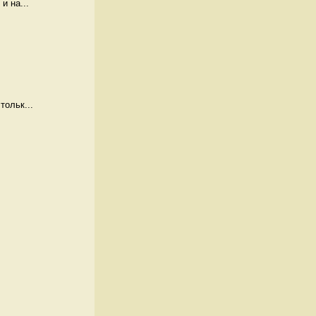
и на...
тольк...