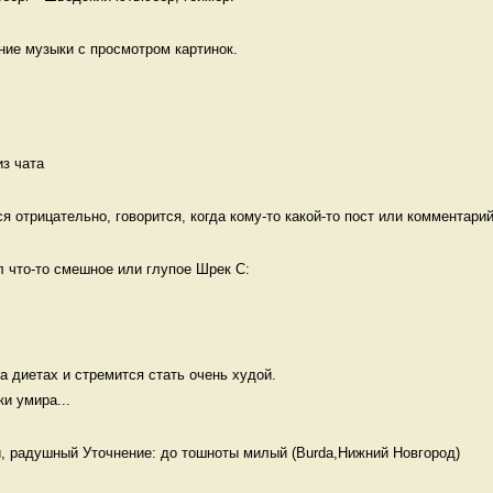
ие музыки с просмотром картинок. 
из чата
я отрицательно, говорится, когда кому-то какой-то пост или комментарий
л что-то смешное или глупое Шрек С:
а диетах и стремится стать очень худой.

и умира...
, радушный Уточнение: до тошноты милый (Burda,Нижний Новгород)
