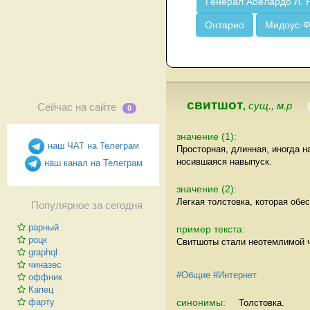
Генерал Абелардо Л. 
Онтарио
Мидоус-
свитшот
,
сущ., м.р
Сейчас на сайте
0
значение (1):
наш ЧАТ на Телеграм
Просторная, длинная, иногда н
носившаяся навыпуск.
наш канал на Телеграм
значение (2):
Легкая толстовка, которая обе
Популярное за сегодня
рарный
пример текста:
роцк
Свитшоты стали неотемлимой 
graphql
чиназес
#Общие
#Интернет
оффник
Капец
синонимы:
фарту
Толстовка.