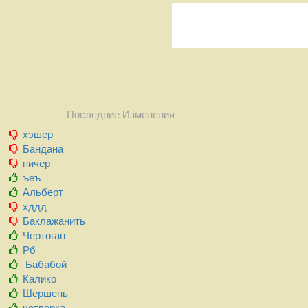
Последние Изменения
хэшер
Бандана
ничер
ъеъ
Альберт
хддд
Баклажанить
Чертоган
Рб
Бабабой
Калико
Шершень
четверка