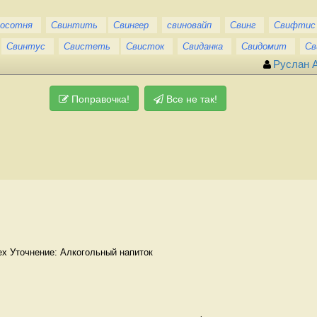
носотня
Свинтить
Свингер
свиновайп
Свинг
Свифтис
Свинтус
Свистеть
Свисток
Свиданка
Свидомит
Св
Руслан 
Поправочка!
Все не так!
ex Уточнение: Алкогольный напиток 