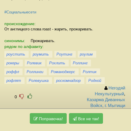
#Социальныесети
происхождение:
От англицкого слова roast - жарить, прожаривать.
синонимы:
Прожаривать.
рядом по алфавиту:
роустить
роумить
Роутинг
роулим
рокеры
Ролевик
Рохлить
Роллинг
роффл
Роллинги
Романоджерс
Ролтик
рофлят
Ролевушка
роскомнадзор
Родной
Негодяй
Некультурный
,
0
Казарма Диванных
Войск, г. Мытищи
Поправочка!
Все не так!