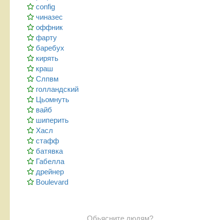
config
чиназес
оффник
фарту
баребух
кирять
краш
Слпвм
голландский
Цьомнуть
вайб
шиперить
Хасл
стафф
батявка
Габелла
дрейнер
Boulevard
Обьясните людям?