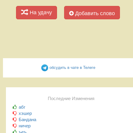
На удачу
Добавить слово
обсудить в чате в Телеге
Последние Изменения
абг
хэшер
Бандана
ничер
ъеъ