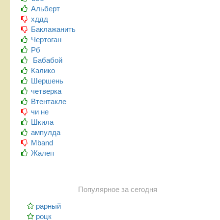
Альберт
хддд
Баклажанить
Чертоган
Рб
Бабабой
Калико
Шершень
четверка
Втентакле
чи не
Шкила
ампулда
Mband
Жалеп
Популярное за сегодня
рарный
роцк