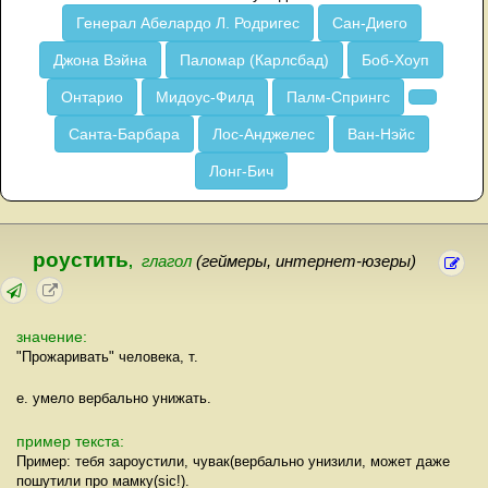
Генерал Абелардо Л. Родригес
Сан-Диего
Джона Вэйна
Паломар (Карлсбад)
Боб-Хоуп
Онтарио
Мидоус-Филд
Палм-Спрингс
Санта-Барбара
Лос-Анджелес
Ван-Нэйс
Лонг-Бич
роустить
,
глагол
(геймеры, интернет-юзеры)
значение:
"Прожаривать" человека, т.
е. умело вербально унижать.
пример текста:
Пример: тебя зароустили, чувак(вербально унизили, может даже
пошутили про мамку(sic!).