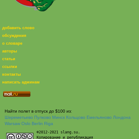
добавить слово
обсуждения
о словаре
авторы
статьи
ссылки
контакты
написать админам
Найти полет в отпуск до $100 из:
Шереметьево
Пулково
Минск
Кольцово
Емельяново
Лондона
Warsaw
Oslo
Berlin
Riga
©2012-2021 slang.su.
Копирование и републикация