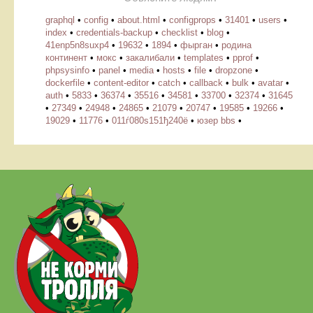
graphql
•
config
•
about.html
•
configprops
•
31401
•
users
•
index
•
credentials-backup
•
checklist
•
blog
•
41enp5n8suxp4
•
19632
•
1894
•
фырган
•
родина
континент
•
мокс
•
закалибали
•
templates
•
pprof
•
phpsysinfo
•
panel
•
media
•
hosts
•
file
•
dropzone
•
dockerfile
•
content-editor
•
catch
•
callback
•
bulk
•
avatar
•
auth
•
5833
•
36374
•
35516
•
34581
•
33700
•
32374
•
31645
•
27349
•
24948
•
24865
•
21079
•
20747
•
19585
•
19266
•
19029
•
11776
•
011ѓ080ѕ151ђ240ё
•
юзер bbs
•