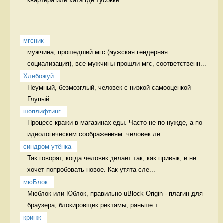
квартира или хата где тусовки 
мгсник
мужчина, прошедший мгс (мужская гендерная 
социализация), все мужчины прошли мгс, соответственн...
Хлебожуй
Неумный, безмозглый, человек с низкой самооценкой 
Глупый
шоплифтинг
Процесс кражи в магазинах еды. Часто не по нужде, а по 
идеологическим соображениям: человек ле...
синдром утёнка
Так говорят, когда человек делает так, как привык, и не 
хочет попробовать новое. Как утята сле...
мюБлок
Мюблок или Юблок, правильно uBlock Origin - плагин для 
браузера, блокировщик рекламы, раньше т...
кринж