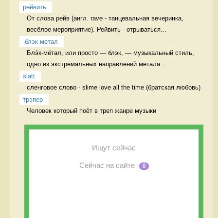
рейвить
От слова рейв (англ. rave - танцевальная вечеринка, 
весёлое мероприятие). Рейвить - отрываться...
 блэк метал
Блэ́к-ме́тал, или просто — блэк, — музыкальный стиль, 
одно из экстремальных направлений метала...
slatt
сленговое слово - slime love all the time (братская любовь)  
трэпер
Человек который поёт в треп жанре музыки 
Ищут сейчас
Сейчас на сайте
0