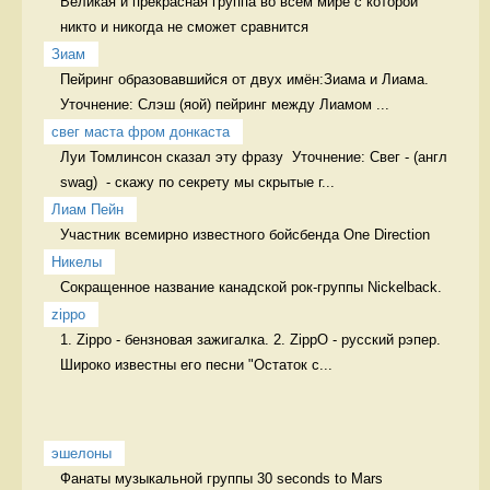
Великая и прекрасная группа во всем мире с которой 
никто и никогда не сможет сравнится 
Зиам
Пейринг образовавшийся от двух имён:Зиама и Лиама. 
Уточнение: Слэш (яой) пейринг между Лиамом ...
свег маста фром донкаста
Луи Томлинсон сказал эту фразу  Уточнение: Свег - (англ 
swag)  - скажу по секрету мы скрытые г...
Лиам Пейн
Участник всемирно известного бойсбенда One Direction 
Никелы
Сокращенное название канадской рок-группы Nickelback. 
zippo
1. Zippo - бензновая зажигалка. 2. ZippO - русский рэпер. 
Широко известны его песни "Остаток с...
эшелоны
Фанаты музыкальной группы 30 seconds to Mars 