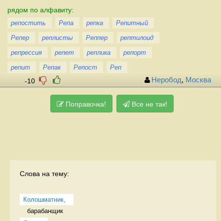
рядом по алфавиту:
репостить
Репа
репка
Репитный
Репер
реплисты
Реппер
рептилоид
репрессия
репет
реплика
репорт
репит
Репак
Репост
Реп
Неробод
,
Москва
-10
Поправочка!
Все не так!
Слова на тему:
Колошматник, 
барабанщик 