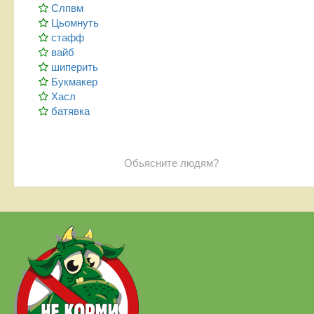
Слпвм
Цьомнуть
стафф
вайб
шиперить
Букмакер
Хасл
батявка
Обьясните людям?