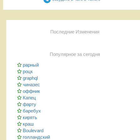
Последние Изменения
Популярное за сегодня
рарный
роцк
graphql
чиназес
оффник
Капец
фарту
баребух
кирять
краш
Boulevard
голландский