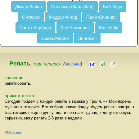
Джона Вэйна
Паломар (Карлсбад)
Боб-Хоуп
Онтарио
Мидоус-Филд
Палм-Спрингс
Санта-Барбара
Лос-Анджелес
Ван-Нэйс
Санта-Мария
Лонг-Бич
Репать
,
сов. неперех.
(
музыка
)
значение:
репетировать.
пример текста:
Сегодня пойдем с бандой репать в гараже у Троля. • • Мой парень
музыкант гитарист, Вот собрал новую банду, будем репать завтра. •
Бас-гитарист ищет группу, пел в поп-панк группе, к делу отношусь
серьёзно, могу репать 2-3 раза в неделю.
#Музыка