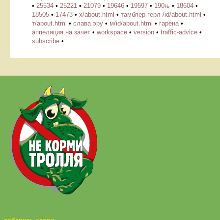
•
25534
•
25221
•
21079
•
19646
•
19597
•
190њ
•
18604
•
18505
•
17473
•
х/about.html
•
тамблер герл /id/about.html
•
т/about.html
•
слава эру
•
м/id/about.html
•
гарена
•
аппеляция на зачет
•
workspace
•
version
•
traffic-advice
•
subscribe
•