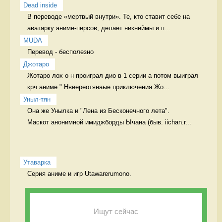
Dead inside
В переводе «мертвый внутри». Те, кто ставит себе на 
аватарку аниме-персов, делает никнеймы и п...
MUDA
Перевод - бесполезно 
Джотаро
Жотаро лох о н проиграл дио в 1 серии а потом выиграл 
крч аниме " Нвеереотянаые приключения Жо...
Уныл-тян
Она же Унылка и "Лена из Бесконечного лета".

Маскот анонимной имиджборды Ычана (быв. iichan.r...
Утаварка
Серия аниме и игр Utawarerumono. 
Ищут сейчас