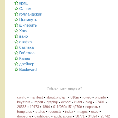
краш
Слпвм
голландский
Цьомнуть
шиперить
Хасл
вайб
стафф
батявка
Габелла
Капец
дрейнер
Boulevard
Обьясните людям?
config
•
manifest
•
about.php?p=
•
010њ
•
rdweb
•
phpinfo
•
keystore
•
import
•
graphql
•
export
•
client
•
blog
•
27491
•
26563
•
19173
•
1894
•
011ѓ080ѕ151ђ270ё
•
порвать
•
templates
•
status
•
requests
•
index
•
images
•
exec
•
dropzone
•
dashboard
•
applications
•
38771
•
34324
•
25742