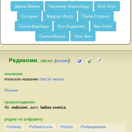
Джона Вэйна
Паломар (Карлсбад)
Боб-Хоуп
Онтарио
Мидоус-Филд
Палм-Спрингс
Санта-Барбара
Лос-Анджелес
Ван-Нэйс
Санта-Мария
Лонг-Бич
Редикоми
,
нескл.
(
аниме
)
значение:
японское название
дзёсэй
-
манги
.
#Аниме
происхождение:
Яп.
redicomi
, англ.
ladies comics
.
рядом по алфавиту:
Редачер
Реджектить
Редлук
Редакционная