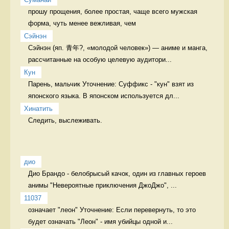
прошу прощения, более простая, чаще всего мужская 
форма, чуть менее вежливая, чем 
Сэйнэн
Сэйнэн (яп. 青年?, «молодой человек») — аниме и манга, 
рассчитанные на особую целевую аудитори...
Кун
Парень, мальчик Уточнение: Суффикс - "кун" взят из 
японского языка. В японском используется дл...
Хинатить
Следить, выслеживать. 
дио
Дио Брандо - белобрысый качок, один из главных героев 
анимы "Невероятные приключения ДжоДжо", ...
11037
означает "леон" Уточнение: Если перевернуть, то это 
будет означать "Леон" - имя убийцы одной и...