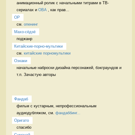
анимационный ролик с начальными титрами в ТВ-
сериалах и 
OВА
 , как прав...
OP
см. 
опенинг
Махо-сёдзё
поджанр 
Китайские-порно-мультики
см. 
китайские порномультики
Оэкаки
начальные наброски дизайна персонажей, бэкграундов и 
т.п. Зачастую авторы 
Фандаб
фильм с кустарным, непрофессиональным 
аудиодубляжом, см. 
фандаббинг...
Оригато
спасибо  
Суманай