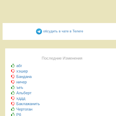
обсудить в чате в Телеге
Последние Изменения
абг
хэшер
Бандана
ничер
ъеъ
Альберт
хддд
Баклажанить
Чертоган
Рб