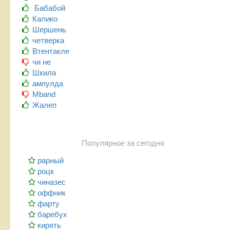
Бабабой
Калико
Шершень
четверка
Втентакле
чи не
Шкила
ампулда
Mband
Жалеп
Популярное за сегодня
рарный
роцк
чиназес
оффник
фарту
баребух
кирять