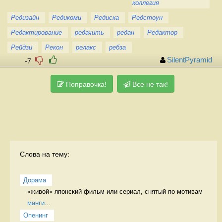
коллегия
Редизайн
Редикоми
Редиска
Редстоун
Редактирование
редачить
редан
Редактор
Рейдзи
Рекон
релакс
ребза
SilentPyramid
-7
Поправочка!
Все не так!
Слова на тему:
Дорама
«живой» японский фильм или сериал, снятый по мотивам 
манги
...
Опенинг