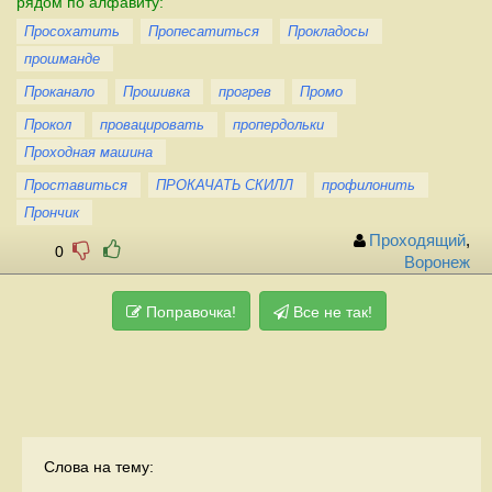
рядом по алфавиту:
Просохатить
Пропесатиться
Прокладосы
прошманде
Проканало
Прошивка
прогрев
Промо
Прокол
провацировать
пропердольки
Проходная машина
Проставиться
ПРОКАЧАТЬ СКИЛЛ
профилонить
Прончик
Проходящий
,
0
Воронеж
Поправочка!
Все не так!
Слова на тему: