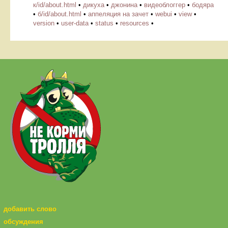
к/id/about.html
•
дикуха
•
джонина
•
видеоблоггер
•
бодяра
•
б/id/about.html
•
аппеляция на зачет
•
webui
•
view
•
version
•
user-data
•
status
•
resources
•
добавить слово
обсуждения