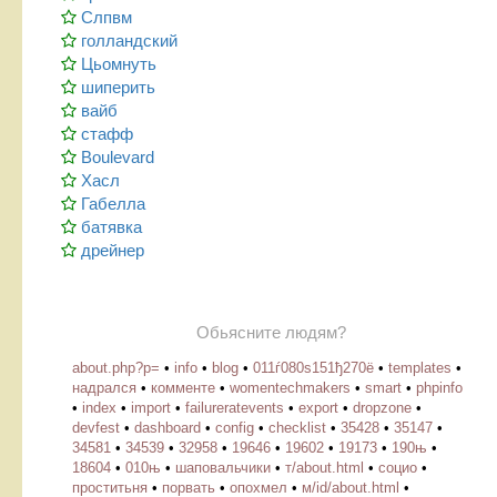
Слпвм
голландский
Цьомнуть
шиперить
вайб
стафф
Boulevard
Хасл
Габелла
батявка
дрейнер
Обьясните людям?
about.php?p=
•
info
•
blog
•
011ѓ080ѕ151ђ270ё
•
templates
•
надрался
•
комменте
•
womentechmakers
•
smart
•
phpinfo
•
index
•
import
•
failureratevents
•
export
•
dropzone
•
devfest
•
dashboard
•
config
•
checklist
•
35428
•
35147
•
34581
•
34539
•
32958
•
19646
•
19602
•
19173
•
190њ
•
18604
•
010њ
•
шаповальчики
•
т/about.html
•
социо
•
проститьня
•
порвать
•
опохмел
•
м/id/about.html
•