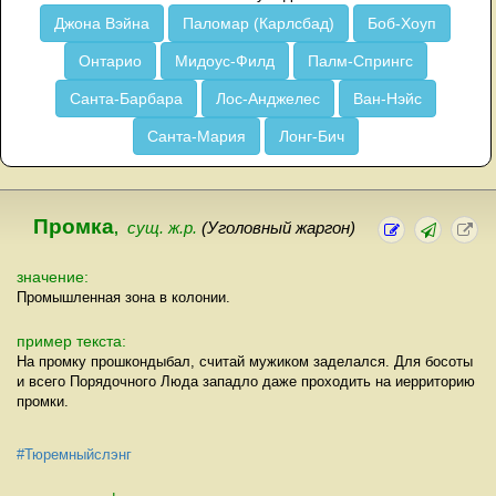
Джона Вэйна
Паломар (Карлсбад)
Боб-Хоуп
Онтарио
Мидоус-Филд
Палм-Спрингс
Санта-Барбара
Лос-Анджелес
Ван-Нэйс
Санта-Мария
Лонг-Бич
Промка
,
сущ. ж.р.
(Уголовный жаргон)
значение:
Промышленная зона в колонии.
пример текста:
На промку прошкондыбал, считай мужиком заделался. Для босоты
и всего Порядочного Люда западло даже проходить на иерриторию
промки.
#Тюремныйслэнг