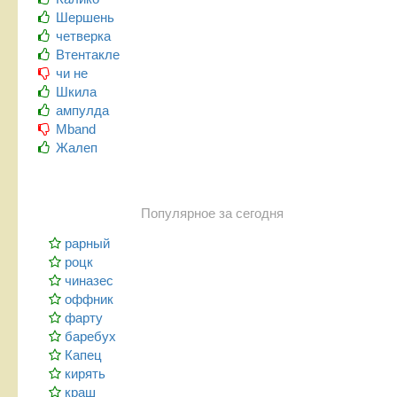
Шершень
четверка
Втентакле
чи не
Шкила
ампулда
Mband
Жалеп
Популярное за сегодня
рарный
роцк
чиназес
оффник
фарту
баребух
Капец
кирять
краш