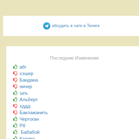
обсудить в чате в Телеге
Последние Изменения
абг
хэшер
Бандана
ничер
ъеъ
Альберт
хддд
Баклажанить
Чертоган
Рб
Бабабой
Калико