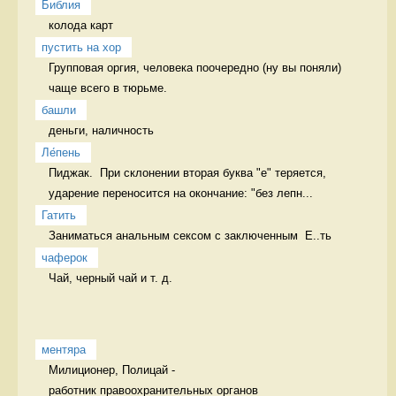
Библия
колода карт 
пустить на хор
Групповая оргия, человека поочередно (ну вы поняли) 
чаще всего в тюрьме. 
башли
деньги, наличность 
Ле́пень
Пиджак.  При склонении вторая буква "е" теряется, 
ударение переносится на окончание: "без лепн...
Гатить
Заниматься анальным сексом с заключенным  Е..ть
чаферок
Чай, черный чай и т. д. 
ментяра
Милиционер, Полицай - 

работник правоохранительных органов 