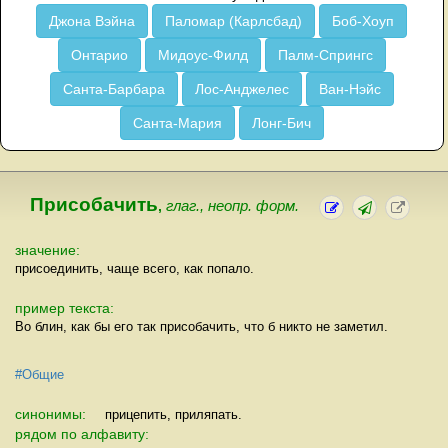
Джона Вэйна
Паломар (Карлсбад)
Боб-Хоуп
Онтарио
Мидоус-Филд
Палм-Спрингс
Санта-Барбара
Лос-Анджелес
Ван-Нэйс
Санта-Мария
Лонг-Бич
Присобачить
,
глаг., неопр. форм.
значение:
присоединить, чаще всего, как попало.
пример текста:
Во блин, как бы его так присобачить, что б никто не заметил.
#Общие
синонимы:
прицепить, приляпать.
рядом по алфавиту: