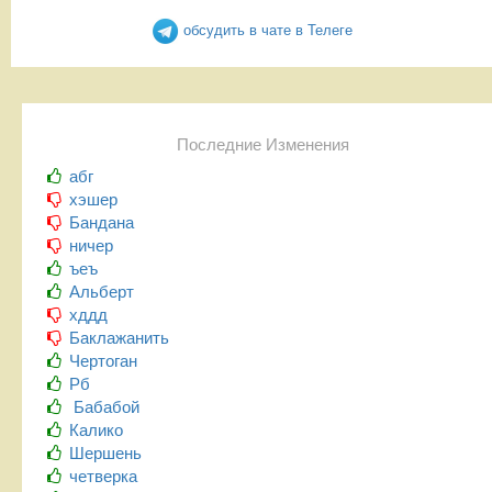
обсудить в чате в Телеге
Последние Изменения
абг
хэшер
Бандана
ничер
ъеъ
Альберт
хддд
Баклажанить
Чертоган
Рб
Бабабой
Калико
Шершень
четверка