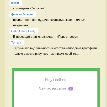
ежжи
сокращенно "есть жи" 
фиаско братан
провал, полная неудача, крушение, крах  полный 
неудачник
Hello Every Body
В переводе с англ. означает: «Привет всем» 
Теггинг
Теггинг-это вид уличного искусства наподобие граффити 
только вместо рисунков там пишут свой те...
Ищут сейчас
Сейчас на сайте
0