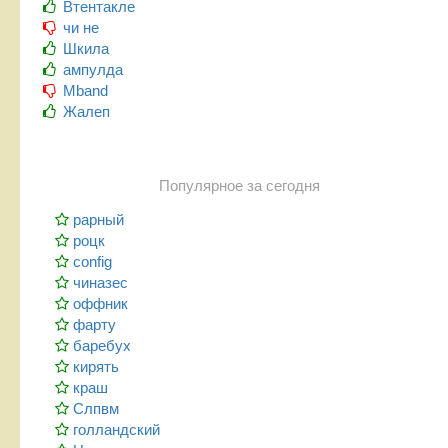
Втентакле
чи не
Шкила
ампулда
Mband
Жалеп
Популярное за сегодня
рарный
роцк
config
чиназес
оффник
фарту
баребух
кирять
краш
Слпвм
голландский