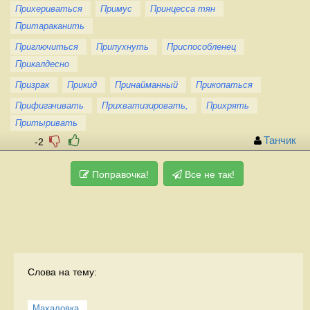
Прихериваться
Примус
Принцесса тян
Притараканить
Приглючиться
Припухнуть
Приспособленец
Прикалдесно
Призрак
Прикид
Принайманный
Прикопаться
Прифигачивать
Прихватизировать,
Прихрять
Притыривать
Танчик
-2
Поправочка!
Все не так!
Слова на тему:
Махаловка