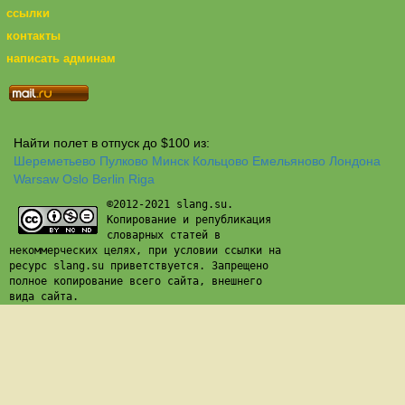
ссылки
контакты
написать админам
Найти полет в отпуск до $100 из:
Шереметьево
Пулково
Минск
Кольцово
Емельяново
Лондона
Warsaw
Oslo
Berlin
Riga
©2012-2021 slang.su.
Копирование и републикация
словарных статей в
некоммерческих целях, при условии ссылки на
ресурс slang.su приветствуется. Запрещено
полное копирование всего сайта, внешнего
вида сайта.